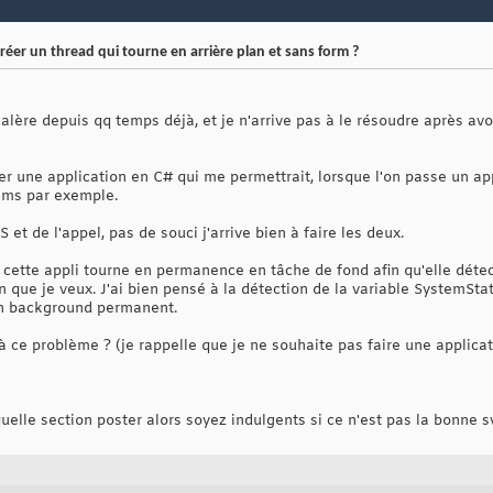
r un thread qui tourne en arrière plan et sans form ?
 galère depuis qq temps déjà, et je n'arrive pas à le résoudre après av
éer une application en C# qui me permettrait, lorsque l'on passe un ap
ms par exemple.
 et de l'appel, pas de souci j'arrive bien à faire les deux.
e cette appli tourne en permanence en tâche de fond afin qu'elle déte
 que je veux. J'ai bien pensé à la détection de la variable SystemStat
en background permanent.
à ce problème ? (je rappelle que je ne souhaite pas faire une applica
quelle section poster alors soyez indulgents si ce n'est pas la bonne 