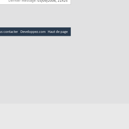
Dernier message:
03/09/2006,
21h25
s contacter
Developpez.com
Haut de page