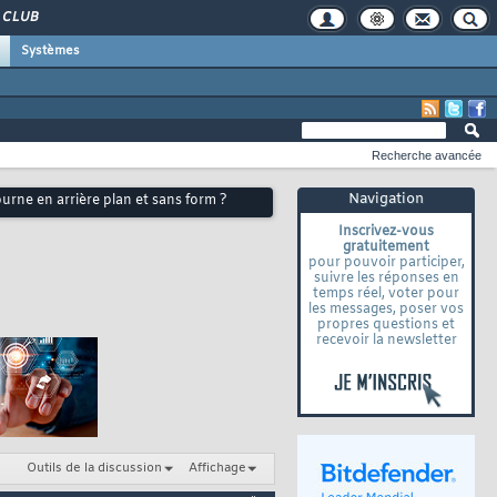
CLUB
Systèmes
Recherche avancée
Navigation
rne en arrière plan et sans form ?
Inscrivez-vous
gratuitement
pour pouvoir participer,
suivre les réponses en
temps réel, voter pour
les messages, poser vos
propres questions et
recevoir la newsletter
Outils de la discussion
Affichage