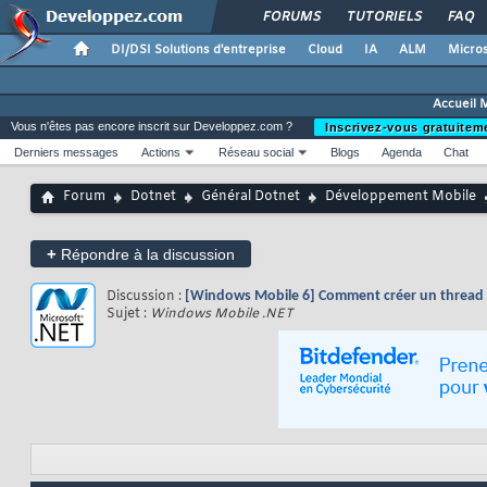
FORUMS
TUTORIELS
FAQ
DI/DSI Solutions d'entreprise
Cloud
IA
ALM
Micros
Accueil 
Vous n'êtes pas encore inscrit sur Developpez.com ?
Inscrivez-vous gratuitem
Derniers messages
Actions
Réseau social
Blogs
Agenda
Chat
Forum
Dotnet
Général Dotnet
Développement Mobile
+
Répondre à la discussion
Discussion :
[Windows Mobile 6] Comment créer un thread qu
Sujet :
Windows Mobile .NET