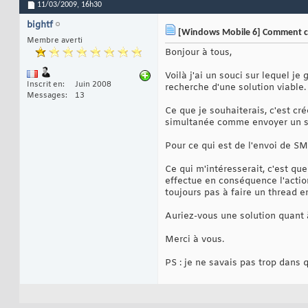
11/03/2009,
16h30
bightf
[Windows Mobile 6] Comment crée
Membre averti
Bonjour à tous,
Voilà j'ai un souci sur lequel je
Inscrit en
Juin 2008
recherche d'une solution viable.
Messages
13
Ce que je souhaiterais, c'est cr
simultanée comme envoyer un s
Pour ce qui est de l'envoi de SMS
Ce qui m'intéresserait, c'est qu
effectue en conséquence l'action
toujours pas à faire un thread 
Auriez-vous une solution quant 
Merci à vous.
PS : je ne savais pas trop dans 