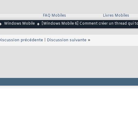
FAQ Mobiles
Livres Mobiles
Windows Mobile
[Windows Mobile 6] Comment créer un thread qui tou
iscussion précédente
|
Discussion suivante
»