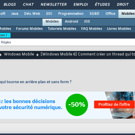
BLOGS
CHAT
NEWSLETTER
EMPLOI
ÉTUDES
DROIT
oft
Java
Dév. Web
EDI
Programmation
SGBD
Office
Mobiles
Mobiles
Android
iOS
Mobiles
Forums Mobiles
Tutoriels Mobiles
FAQ Mobiles
Livres Mobiles
ent !
Règles
Windows Mobile
[Windows Mobile 6] Comment créer un thread qui tou
i tourne en arrière plan et sans form ?