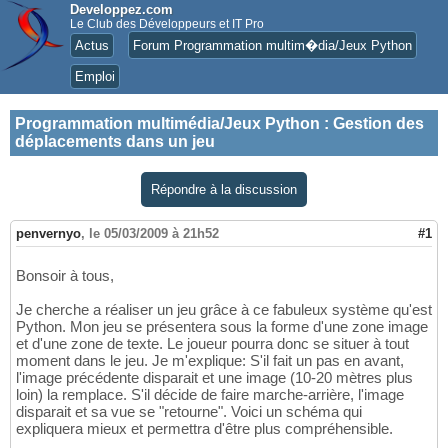
Developpez.com
Le Club des Développeurs et IT Pro
Actus
Forum Programmation multim�dia/Jeux Python
Emploi
Programmation multimédia/Jeux Python
:
Gestion des
déplacements dans un jeu
Répondre à la discussion
penvernyo
,
le 05/03/2009 à 21h52
#1
Bonsoir à tous,
Je cherche a réaliser un jeu grâce à ce fabuleux système qu'est
Python. Mon jeu se présentera sous la forme d'une zone image
et d'une zone de texte. Le joueur pourra donc se situer à tout
moment dans le jeu. Je m'explique: S'il fait un pas en avant,
l'image précédente disparait et une image (10-20 mètres plus
loin) la remplace. S'il décide de faire marche-arrière, l'image
disparait et sa vue se "retourne". Voici un schéma qui
expliquera mieux et permettra d'être plus compréhensible.