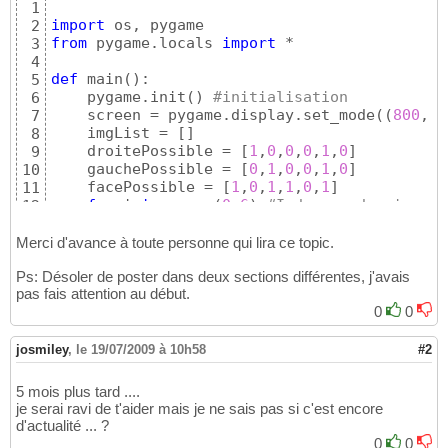
1
import
2
from
 pygame.locals 
import
 *

3
4
def
 main
(
)
:

5
    pygame.init
(
)
#initialisation
6
    screen = pygame.display.set_mode
(
(
800
, 
6
7
    imgList = 
[
]
8
    droitePossible = 
[
1
,
0
,
0
,
0
,
1
,
0
]
9
    gauchePossible = 
[
0
,
1
,
0
,
0
,
1
,
0
]
10
    facePossible = 
[
1
,
0
,
1
,
1
,
0
,
1
]
11
for
 i 
in
 range
(
0
,
6
)
:
#Indexage des images
12
        string = 
"Image"
 + chr
(
i+
48
)
 + 
".jpg
13
        img = pygame.image.load
(
string
)
.conv
14
Merci d'avance à toute personne qui lira ce topic.
        imgList.append
(
img
)
15
Ps: Désoler de poster dans deux sections différentes, j'avais
16
pas fais attention au début.
    rectangle = pygame.Rect
(
0
 , 
0
 , 
800
 , 
6
17
0
0
    screen.blit
(
 imgList
[
0
]
 , rectangle
)
18
    pygame.display.flip
(
)
#Affichage
19
20
josmiley
,
le 19/07/2009 à 10h58
#2
    clock = pygame.time.Clock
(
)
21
    clock.tick
(
10
)
22
5 mois plus tard ....
23
je serai ravi de t'aider mais je ne sais pas si c'est encore
    imgPos = 
0
24
d'actualité ... ?
    imgCote = 
0
25
0
0