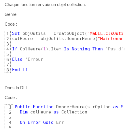
Chaque fonction renvoie un objet collection.
Genre:
Code :
Set
 objOutils = CreateObject
(
"MaDLL.clsOutils
1
colHeure = objOutils.DonnerHeure
(
"Maintenant"
2
3
If
 ColHeure
(
1
)
.Item 
Is
Nothing
Then
'Pas d'er
4
5
Else
'Erreur
6
7
End
If
8
Dans la DLL
Code :
Public
Function
 DonnerHeure
(
strOption 
as
Str
1
Dim
 colHeure 
as
 Collection

2
3
On
Error
GoTo
 Err

4
5