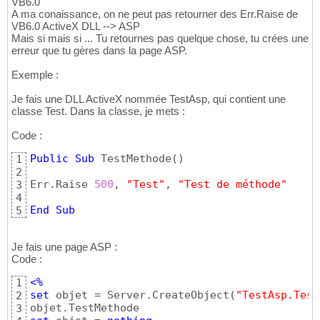
VB6.0
A ma conaissance, on ne peut pas retourner des Err.Raise de
VB6.0 ActiveX DLL --> ASP
Mais si mais si ... Tu retournes pas quelque chose, tu crées une
erreur que tu gères dans la page ASP.
Exemple :
Je fais une DLL ActiveX nommée TestAsp, qui contient une
classe Test. Dans la classe, je mets :
Code :
Public
Sub
 TestMethode
(
)
1
2
Err.Raise 
500
, 
"Test"
, 
"Test de méthode"
3
4
End
Sub
5
Je fais une page ASP :
Code :
<%
1
set
 objet = Server.CreateObject
(
"TestAsp.Test
2
3