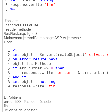
set
 objet = 
nothing
4
response.write 
"fin"
5
%>
6
J'obtiens :
Test erreur '800a01f4'
Test de méthode
/test/test.asp, ligne 3
Maintenant je modifie ma page ASP et je mets :
Code :
<%
1
set
 objet = Server.CreateObject
(
"TestAsp.Tes
2
on
error
resume
next
3
4
if
 err.number <> 
0
then
5
    response.write 
"erreur "
 & err.number & 
6
end
if
7
set
 objet = 
nothing
8
response.write 
"fin"
9
%>
10
Et j'obtiens :
erreur 500 : Test de méthode
fin
Je viens de le tester.