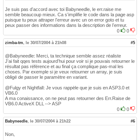
Je suis pas d'accord avec toi Babyneedle, le err.raise me
semble beaucoup mieux. Ca s'implifie le code dans la page asp
puisque tu peux attraper l'erreur avec un on error goto et tu
peux passer des informations dans la description de l'erreur.
0
0
zimba-tm
,
le 30/07/2004 à 21h08
#5
@Babyneedle: Merci, ta technique semble assez réaliste
J'ai fait qqes tests aujourd'hui pour voir si je pouvais retourner le
résultat pas référence et au final ça complique pas-mal les
choses. Par exemple si je veux retourner un array, je suis
obligé de passer le paramètre en variant.
@Fulgy et Nightfall: Je vous rappèle que je suis en ASP3.0 et
VB6.0
A ma conaissance, on ne peut pas retourner des Err.Raise de
VB6.0 ActiveX DLL --> ASP
0
0
Babyneedle
,
le 30/07/2004 à 21h22
#6
Non,