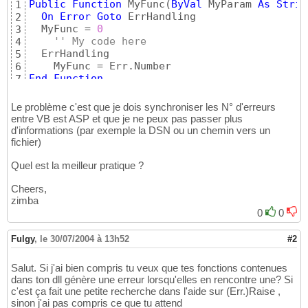
Public
Function
 MyFunc
(
ByVal
 MyParam 
As
Strin
1
On
Error
Goto
 ErrHandling

2
  MyFunc = 
0
3
'' My code here
4
  ErrHandling

5
6
End
Function
7
Le problème c'est que je dois synchroniser les N° d'erreurs
entre VB est ASP et que je ne peux pas passer plus
d'informations (par exemple la DSN ou un chemin vers un
fichier)
Quel est la meilleur pratique ?
Cheers,
zimba
0
0
Fulgy
,
le 30/07/2004 à 13h52
#2
Salut. Si j'ai bien compris tu veux que tes fonctions contenues
dans ton dll génère une erreur lorsqu'elles en rencontre une? Si
c'est ça fait une petite recherche dans l'aide sur (Err.)Raise ,
sinon j'ai pas compris ce que tu attend