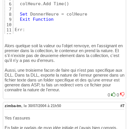
  colHeure.Add Time
(
)
6
7
Set
 DonnerHeure = colHeure

8
Exit
Function
9
10
Err:

11
12
  colHeure.Add 
-1
13
14
Alors quelque soit la valeur ou l'objet renvoye, en l'assignant en
End
Function
premier dans la collection, le conteneur en prend la nature. Et
15
s'il n'existe pas de deuxieme element dans la collection, c'est
qu'il n'y a pas eu d'erreurs.
Aussi, une troisieme facon de faire qui n'est pas specifique aux
DLL. Dans ta DLL, exporte la nature de l'erreur generee dans un
fichier texte dans un folder specifique et des qu'une erreur est
generee dans ASP, tu fais un redirect vers ce fichier pour
connaitre la nature de l'erreur.
0
0
zimba-tm
,
le 30/07/2004 à 21h50
#7
Yes t'assures
En faite je parlais de mon idée initiale et j'avais bien compris.