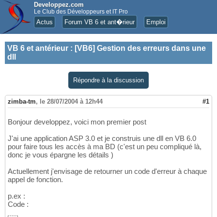
Developpez.com
Le Club des Développeurs et IT Pro
Actus
Forum VB 6 et ant�rieur
Emploi
VB 6 et antérieur
:
[VB6] Gestion des erreurs dans une
dll
Répondre à la discussion
zimba-tm
,
le 28/07/2004 à 12h44
#1
Bonjour developpez, voici mon premier post
J'ai une application ASP 3.0 et je construis une dll en VB 6.0
pour faire tous les accès à ma BD (c'est un peu compliqué là,
donc je vous épargne les détails )
Actuellement j'envisage de retourner un code d'erreur à chaque
appel de fonction.
p.ex :
Code :