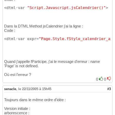
<dtml-var 
"Script.Javascript.jsCalendrier()"
>
Dans la DTML Method jsCalendrier j'ai la ligne :
Code :
<dtml-var expr=
"Page.Style.fStyle_calendrier_ajo
Quand j'appelle fParticipe, j'ai le message d'erreur : name
'Page' is not defined.
Où est l'erreur ?
0
0
senacle
,
le 22/11/2005 à 15h45
#3
Toujours dans le même ordre d'idée :
Version initiale :
arborescence :