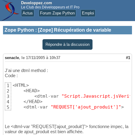
Developpez.com
Le Club des Développeurs et IT Pro
Actus
Forum Zope Python
Emploi
Zope Python
:
[Zope] Récupération de variable
Répondre à la discussion
senacle
,
le 17/11/2005 à 10h37
#1
J'ai une dtml method :
Code :
<HTML>

1
    <HEAD>

2
        <dtml-var 
"Script.Javascript.jsVerifi
3
    </HEAD>

4
    <dtml-var 
"REQUEST['ajout_produit']"
>
5
Le <dtml-var "REQUEST['ajout_produit']"> fonctionne impec, la
valeur de ajout_produit est bien affichée.