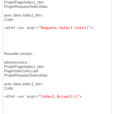
Projet/Page/index1_htm
Projet/Requete/Select/toto
avec dans index1_htm :
Code :
<dtml-var expr=
"Requete.Select.toto()"
>
Nouvelle version :
arborescence :
Projet/Page/index1_htm
Page/Index1/Accueil
Projet/Requete/Select/toto
avec dans index1_htm :
Code :
<dtml-var expr=
"Index1.Accueil()"
>