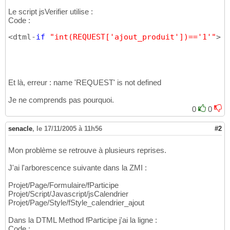
Le script jsVerifier utilise :
Code :
<dtml-
if
"int(REQUEST['ajout_produit'])=='1'"
>
Et là, erreur : name 'REQUEST' is not defined
Je ne comprends pas pourquoi.
0
0
senacle
,
le 17/11/2005 à 11h56
#2
Mon problème se retrouve à plusieurs reprises.
J'ai l'arborescence suivante dans la ZMI :
Projet/Page/Formulaire/fParticipe
Projet/Script/Javascript/jsCalendrier
Projet/Page/Style/fStyle_calendrier_ajout
Dans la DTML Method fParticipe j'ai la ligne :
Code :