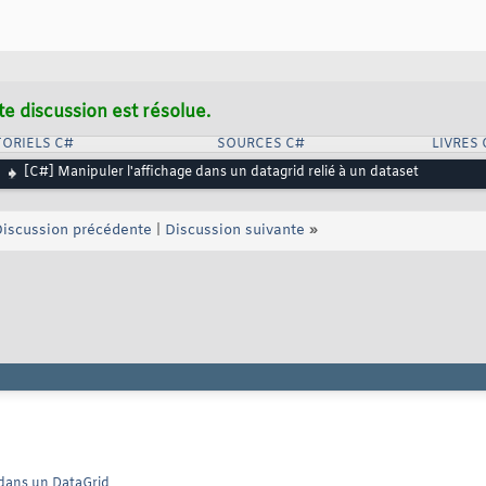
te discussion est résolue.
ORIELS C#
SOURCES C#
LIVRES 
[C#] Manipuler l'affichage dans un datagrid relié à un dataset
iscussion précédente
|
Discussion suivante
»
 dans un DataGrid