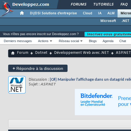
FORUMS
TUTORIELS
FAQ
DI/DSI Solutions d'entreprise
Cloud
IA
ALM
Micros
Microsoft
.NET
Vous n'êtes pas encore inscrit sur Developpez.com ?
Inscrivez-vous gratuitem
Derniers messages
Actions
Réseau social
Blogs
Agenda
Chat
Forum
Dotnet
Développement Web avec .NET
ASP.NET
+
Répondre à la discussion
Discussion :
[C#] Manipuler l'affichage dans un datagrid rel
Sujet :
ASP.NET