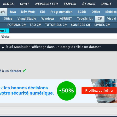
BLOGS
CHAT
NEWSLETTER
EMPLOI
ÉTUDES
DROIT
oft
Java
Dév. Web
EDI
Programmation
SGBD
Office
Mobiles
Office
Visual Studio
Windows
ASP.NET
TypeScript
C#
Visual
FORUMS C#
FAQ C#
TUTORIELS C#
SOURCES C#
LIVRES C#
ent !
Règles
[C#] Manipuler l'affichage dans un datagrid relié à un dataset
ié à un dataset