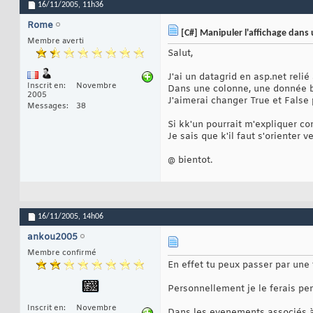
16/11/2005,
11h36
Rome
[C#] Manipuler l'affichage dans 
Membre averti
Salut,
J'ai un datagrid en asp.net relié
Inscrit en
Novembre
Dans une colonne, une donnée bo
2005
J'aimerai changer True et False
Messages
38
Si kk'un pourrait m'expliquer c
Je sais que k'il faut s'orienter 
@ bientot.
16/11/2005,
14h06
ankou2005
Membre confirmé
En effet tu peux passer par une
Personnellement je le ferais p
Inscrit en
Novembre
Dans les evenements associés 