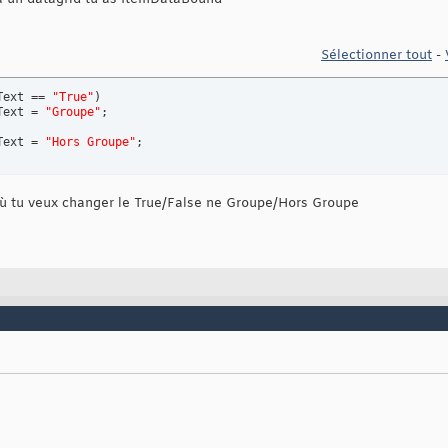
Sélectionner tout
-
Text == 
"True"
)
Text = 
"Groupe"
Text = 
"Hors Groupe"
;
e où tu veux changer le True/False ne Groupe/Hors Groupe