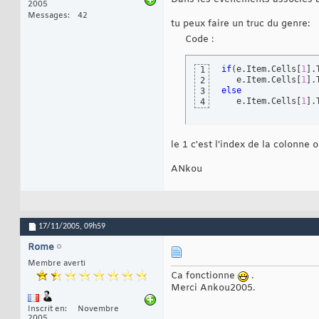
2005
Messages
42
tu peux faire un truc du genre:
Code :
if
(
e.Item.Cells
[
1
]
.
1
   e.Item.Cells
[
1
]
.
2
else
3
   e.Item.Cells
[
1
]
.
4
le 1 c'est l'index de la colonn
ANkou
17/11/2005,
09h59
Rome
Membre averti
Ca fonctionne
.
Merci Ankou2005.
Inscrit en
Novembre
2005