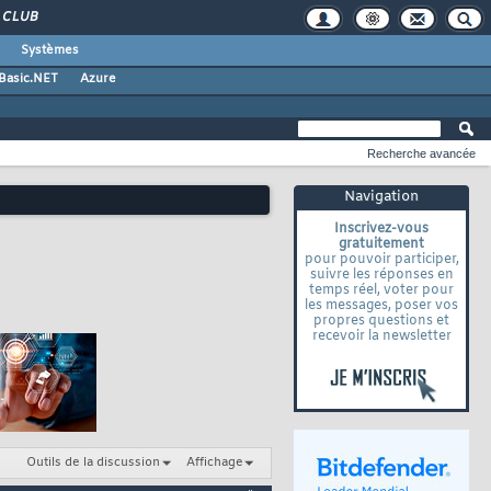
CLUB
Systèmes
 Basic.NET
Azure
Recherche avancée
Navigation
Inscrivez-vous
gratuitement
pour pouvoir participer,
suivre les réponses en
temps réel, voter pour
les messages, poser vos
propres questions et
recevoir la newsletter
Outils de la discussion
Affichage