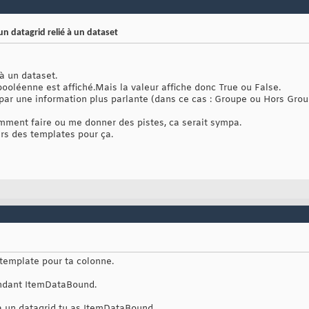
un datagrid relié à un dataset
 à un dataset.
oléenne est affiché.Mais la valeur affiche donc True ou False.
 par une information plus parlante (dans ce cas : Groupe ou Hors Grou
omment faire ou me donner des pistes, ca serait sympa.
vers des templates pour ça.
 template pour ta colonne.
endant ItemDataBound.
à un datagrid tu as ItemDataBound