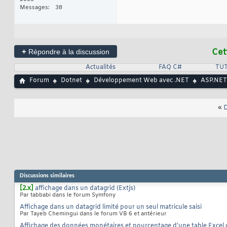
Messages
38
+
Cet
Répondre à la discussion
Actualités
FAQ C#
TUT
Forum
Dotnet
Développement Web avec .NET
ASP.NET
«
D
Discussions similaires
[2.x]
affichage dans un datagrid (Extjs)
Par tabbabi dans le forum Symfony
Affichage dans un datagrid limité pour un seul matricule saisi
Par Tayeb Chemingui dans le forum VB 6 et antérieur
Affichage des données monétaires et pourcentage d'une table Excel