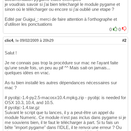
je voudrais savoir si j'ai bien telechargé le module pygame et
sinon où le télécharger ou encore si j'ai oublié une etape ?
Edité par Guigui_: merci de faire attention à l'orthographe et
d'utiliser les ponctuations
0
0
clic4
,
le 09/02/2009 à 20h29
#2
Salut !
Je ne connais pas trop la procédure sur mac ne l'ayant faite
qu'une seule fois, un peu au pif ^^ Mais sait-on jamais...
quelques idées en vrac.
As-tu bien installé les autres dépendances nécessaires sur
mac ?
# pyobjc-1.4-py2.5-macosx10.4.mpkg.zip - pyobjc is needed for
OSX 10.3, 10.4, and 10.5.
# pyobjc-1.4.tar.gz
Suivant le script que tu lances, il y a peut-être un appel du
module Numeric. Ce module n'est pas inclus dans pygame si je
me souviens bien, il te faut le télécharger à part. Si tu fais un
bête "import pygame" dans l'IDLE, il te renvoi une erreur ? Ou