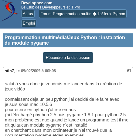
Developpez.com
Le Club des Développeurs et IT Pro
Actus
Forum Programmation multim�dia/Jeux Python
Emploi
Programmation multimédia/Jeux Python
:
instalation
du module pygame
Répondre à la discussion
stin7
,
le 09/02/2009 à 00h08
#1
salut à vous donc je voudrais me lancer dans la création de
jeux vidéo
connaissant déja un peu python j'ai décidé de le faire avec
je suis sous mac 10.5.6
pour ecrire en python j'utilise emacs
j'ai téléchargé phython 2.5 puis pygame 1.8.1 pour python 2.5
mon problème est que quand je lance un programme test il me
dit qu'aucun module pygame n'est installé
en cherchant dans mon ordinateur je n'ai trouvé que la
documentation pygame etdes exemples