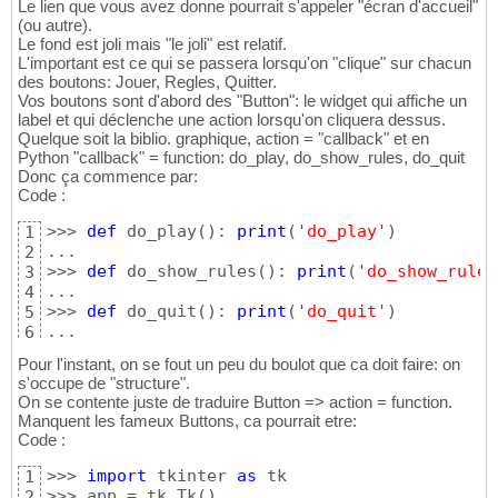
Le lien que vous avez donne pourrait s'appeler "écran d'accueil"
(ou autre).
Le fond est joli mais "le joli" est relatif.
L'important est ce qui se passera lorsqu'on "clique" sur chacun
des boutons: Jouer, Regles, Quitter.
Vos boutons sont d'abord des "Button": le widget qui affiche un
label et qui déclenche une action lorsqu'on cliquera dessus.
Quelque soit la biblio. graphique, action = "callback" et en
Python "callback" = function: do_play, do_show_rules, do_quit
Donc ça commence par:
Code :
>>> 
def
 do_play
(
)
: 
print
(
'do_play'
)
1
...

2
>>> 
def
 do_show_rules
(
)
: 
print
(
'do_show_rules
3
...

4
>>> 
def
 do_quit
(
)
: 
print
(
'do_quit'
)
5
...
6
Pour l'instant, on se fout un peu du boulot que ca doit faire: on
s'occupe de "structure".
On se contente juste de traduire Button => action = function.
Manquent les fameux Buttons, ca pourrait etre:
Code :
>>> 
import
 tkinter 
as
 tk

1
>>> app = tk.Tk
(
)
2