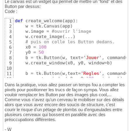
Le canvas est un widget qui permet de mettre un "fond" et des
Button par dessus:
Code :
def
 create_welcome
(
app
)
:

1
    w = tk.Canvas
(
app
)
2
    w.image = 
#ouvrir l'image
3
    w.create_image
(
...
)
4
# puis on colle les Button dedans.
5
    x0 = 
100
6
    y0 = 
50
7
    b = tk.Button
(
w, text=
'Jouer'
, command=d
8
    w.create_window
(
x0, y0, window=b
)
9
10
    b = tk.Button
(
w,text=
'Regles'
, command=d
11
    w.create_window
(
x0, y0+
100
, window=b
)
12
13
Dans la pratique, vous allez passer un temps fou a compter les
    b = tk.Button
(
w, text=
'Quitter'
, command
14
pixels pour positionner les trucs de façon sympa. Vous allez
    w.create_window
(
x0, y0+
200
, window=b
)
vouloir remplacer les Button par des images plus cool,...
15
Comme vous n'avez qu'un cerveau le mobiliser sur des détails
16
alors que vous avez encore des soucis de structure, c'est
return
 w
17
courir le risque d'un pétage de plombs ou d'engueulades entre
plusieurs cerveaux qui bossent en parallèle avec des
préoccupations différentes.
- W