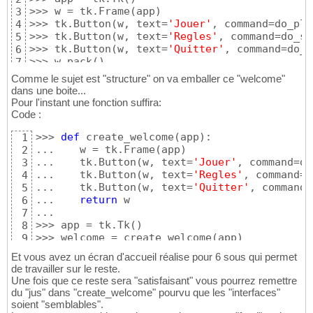
>>> w = tk.Frame
(
app
)
3
>>> tk.Button
(
w, text=
'Jouer'
, command=do_pla
4
>>> tk.Button
(
w, text=
'Regles'
, command=do_sh
5
>>> tk.Button
(
w, text=
'Quitter'
, command=do_q
6
>>> w.pack
(
)
7
Comme le sujet est "structure" on va emballer ce "welcome"
dans une boite...
Pour l'instant une fonction suffira:
Code :
>>> 
def
 create_welcome
(
app
)
:

1
...    w = tk.Frame
(
app
)
2
...    tk.Button
(
w, text=
'Jouer'
, command=do
3
...    tk.Button
(
w, text=
'Regles'
, command=d
4
...    tk.Button
(
w, text=
'Quitter'
, command=
5
...    
return
 w

6
...

7
>>> app = tk.Tk
(
)
8
>>> welcome = create_welcome
(
app
)
9
>>> welcome.pack
(
)
10
Et vous avez un écran d'accueil réalise pour 6 sous qui permet
de travailler sur le reste.
Une fois que ce reste sera "satisfaisant" vous pourrez remettre
du "jus" dans "create_welcome" pourvu que les "interfaces"
soient "semblables".