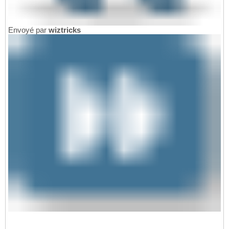
Envoyé par
wiztricks