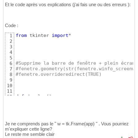
Et le code après vos explications (j'ai fais une ou des erreurs ):
16
17
bouton_jouer=Button
(
fenetre,text=
'Jouer'
,com
18
bouton_jouer.grid
(
row=
40
,column=
50
)
19
Code :
bouton_regle=Button
(
fenetre,text=
'Regles'
,co
20
bouton_regle.grid
(
row=
50
,column=
50
)
21
from
 tkinter 
import
*

1
bouton_quitter=Button
(
fenetre,text=
'Quitter'
22
2
bouton_quitter.grid
(
row=
60
,column=
50
)
23
3
24
4
fenetre.mainloop
(
)
25
5
fenetre.destroy
26
#Supprime la barre de fenêtre + plein écran
6
#fenetre.geometry(str(fenetre.winfo_screenwi
7
#fenetre.overrideredirect(TRUE)
8
9
10
11
def
 do_play
(
)
:

12
print
(
'C est parti'
)
13
14
def
 do_show_rules
(
)
:

15
print
(
'Afficher les règles'
)
16
Je ne comprends pas le " w = tk.Frame(app) " . Vous pourriez
17
m'expliquer cette ligne?
def
 do_quit
(
)
:

18
Le reste me semble clair
print
(
'Quitter'
)
19