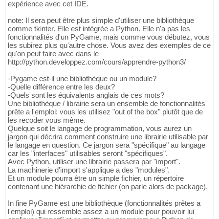
expérience avec cet IDE.
note: Il sera peut être plus simple d'utiliser une bibliothèque
comme tkinter. Elle est intégrée a Python. Elle n'a pas les
fonctionnalités d'un PyGame, mais comme vous débutez, vous
les subirez plus qu'autre chose. Vous avez des exemples de ce
qu'on peut faire avec dans le
http://python.developpez.com/cours/apprendre-python3/
-Pygame est-il une bibliothèque ou un module?
-Quelle différence entre les deux?
-Quels sont les équivalents anglais de ces mots?
Une bibliothèque / librairie sera un ensemble de fonctionnalités
prête a l'emploi: vous les utilisez "out of the box" plutôt que de
les recoder vous même.
Quelque soit le langage de programmation, vous aurez un
jargon qui décrira comment construire une librairie utilisable par
le langage en question. Ce jargon sera "spécifique" au langage
car les "interfaces" utilisables seront "spécifiques".
Avec Python, utiliser une librairie passera par "import".
La machinerie d'import s'applique a des "modules".
Et un module pourra être un simple fichier, un répertoire
contenant une hiérarchie de fichier (on parle alors de package).
In fine PyGame est une bibliothèque (fonctionnalités prêtes a
l'emploi) qui ressemble assez a un module pour pouvoir lui