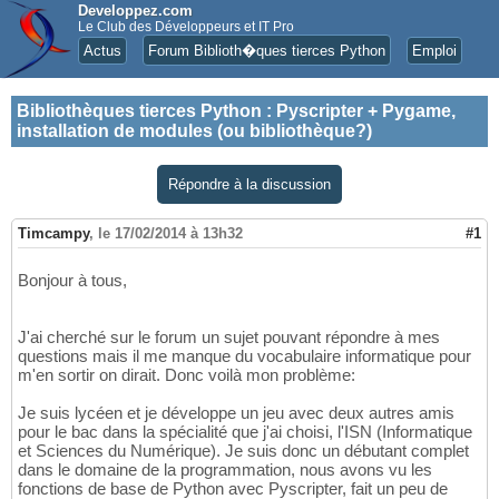
Developpez.com
Le Club des Développeurs et IT Pro
Actus
Forum Biblioth�ques tierces Python
Emploi
Bibliothèques tierces Python
:
Pyscripter + Pygame,
installation de modules (ou bibliothèque?)
Répondre à la discussion
Timcampy
,
le 17/02/2014 à 13h32
#1
Bonjour à tous,
J'ai cherché sur le forum un sujet pouvant répondre à mes
questions mais il me manque du vocabulaire informatique pour
m'en sortir on dirait. Donc voilà mon problème:
Je suis lycéen et je développe un jeu avec deux autres amis
pour le bac dans la spécialité que j'ai choisi, l'ISN (Informatique
et Sciences du Numérique). Je suis donc un débutant complet
dans le domaine de la programmation, nous avons vu les
fonctions de base de Python avec Pyscripter, fait un peu de