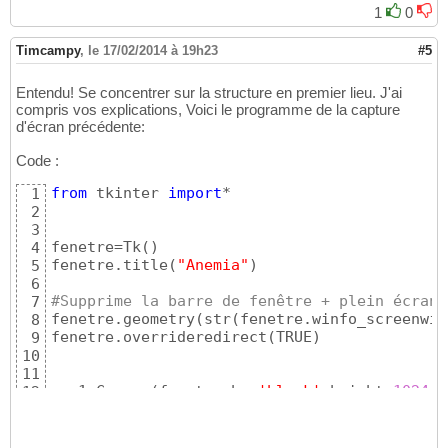
1
0
Timcampy
,
le 17/02/2014 à 19h23
#5
Entendu! Se concentrer sur la structure en premier lieu. J'ai
compris vos explications, Voici le programme de la capture
d'écran précédente:
Code :
from
 tkinter 
import
*

1
2
3
fenetre=Tk
(
)
4
fenetre.title
(
"Anemia"
)
5
6
#Supprime la barre de fenêtre + plein écran
7
fenetre.geometry
(
str
(
fenetre.winfo_screenwid
8
fenetre.overrideredirect
(
TRUE
)
9
10
11
can1=Canvas
(
fenetre,bg=
'black'
,height=
1024
,w
12
can1.grid
(
row=
0
,rowspan=
100
,column=
0
,columns
13
photo=PhotoImage
(
file=
'foret.gif'
)
14
item=can1.create_image
(
648
,
500
,image=photo
)
15