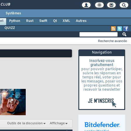
CLUB
Systèmes
rl
Python
Rust
Swift
Qt
XML
Autres
QUIZZ
Recherche avancée
Navigation
Inscrivez-vous
gratuitement
pour pouvoir participer,
suivre les réponses en
temps réel, voter pour
les messages, poser vos
propres questions et
recevoir la newsletter
Outils de la discussion
Affichage