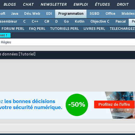
BLOGS
CHAT
NEWSLETTER
EMPLOI
ÉTUDES
DROIT
oft
Java
Dév. Web
EDI
Programmation
SGBD
Office
Mobiles
ssembleur
C
C++
C#
D
Go
Kotlin
Objective C
Pascal
Pe
FORUM PERL
FAQ PERL
TUTORIELS PERL
LIVRES PERL
TELECHARGEZ
ent !
Règles
de données [Tutoriel]