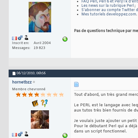
FAQ Perl, Perl 6 et Perl/Tk d'en
Les news sur la rubrique Perl
;
S'abonner au compte Twitter de
Mes tutoriels developpez.com
.
Pas de questions technique par me
Inscrit en
Avril 2004
Messages
19 823
06/12/2010,
06h56
hornetbzz
Membre chevronné
Tout d'abord, un très grand merci
Le PERL est le langage avec lequ
aux tutos très bien fournis de d
Je voulais juste ajouter un peti
Pour le débutant Perl qui a déjà
dans un script fonctionnel.