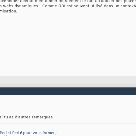
laceholder devrait mentionner lourdement le fait qu'utiliser des plac
ites webs dynamiques... Comme DBI est souvent utilisé dans un cont
misation.
 si tu as d'autres remarques.
 Perl et Perl 6 pour vous former
;