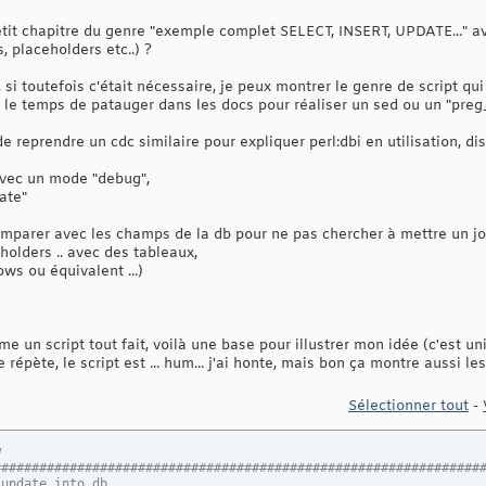
petit chapitre du genre "exemple complet SELECT, INSERT, UPDATE..." a
 placeholders etc..) ?
si toutefois c'était nécessaire, je peux montrer le genre de script qu
s le temps de patauger dans les docs pour réaliser un sed ou un "preg
de reprendre un cdc similaire pour expliquer perl:dbi en utilisation, di
 avec un mode "debug",
ate"
comparer avec les champs de la db pour ne pas chercher à mettre un j
olders .. avec des tableaux,
ows ou équivalent ...)
me un script tout fait, voilà une base pour illustrer mon idée (c'est u
 répète, le script est ... hum... j'ai honte, mais bon ça montre aussi 
Sélectionner tout
-
w
################################################################
 update into db