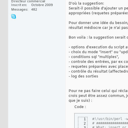
Directeur commercial
D'où la suggestion:
Inscrit en
Octobre 2009
Serait-il possible d'ajouter un 
Messages
482
appropriées (requetes préparées,
Pour donner une idée du besoin, 
résultat médiocre car je n'ai pa
Bon voila : la suggestion serait 
- options d'execution du script
- choix du mode "insert" ou "upd
- conditions sql "multiples",
- controle des entrées, par ex 
- requetes préparées avec placeh
- contrôle du résultat (affectedr
- log des sorties
Pour ne pas faire celui qui récla
crois peut être assez commun, je
que je suis) :
Code :
#!/usr/bin/perl -
1
# ###############
2
# What: insert or
3