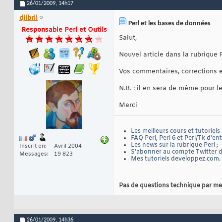
26/01/2009,
14h17
djibril
Perl et les bases de données
Responsable Perl et Outils
Salut,
Nouvel article dans la rubrique
Vos commentaires, corrections e
N.B. : il en sera de même pour l
Merci
Les meilleurs cours et tutoriels
FAQ Perl, Perl 6 et Perl/Tk d'en
Les news sur la rubrique Perl
;
Inscrit en
Avril 2004
S'abonner au compte Twitter de
Messages
19 823
Mes tutoriels developpez.com
.
Pas de questions technique par me
26/01/2009,
14h36