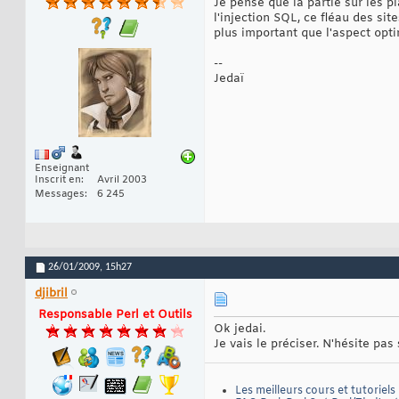
Je pense que la partie sur les p
l'injection SQL, ce fléau des s
plus important que l'aspect opti
--
Jedaï
Enseignant
Inscrit en
Avril 2003
Messages
6 245
26/01/2009,
15h27
djibril
Responsable Perl et Outils
Ok jedai.
Je vais le préciser. N'hésite pas
Les meilleurs cours et tutoriels