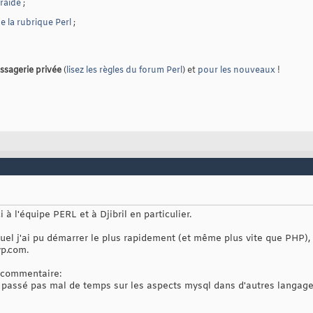
traide
;
 la rubrique Perl
;
ssagerie privée
(
lisez les règles du forum Perl
) et
pour les nouveaux
!
 à l'équipe PERL et à Djibril en particulier.
el j'ai pu démarrer le plus rapidement (et même plus vite que PHP), e
vp.com.
t commentaire:
 passé pas mal de temps sur les aspects mysql dans d'autres langages,