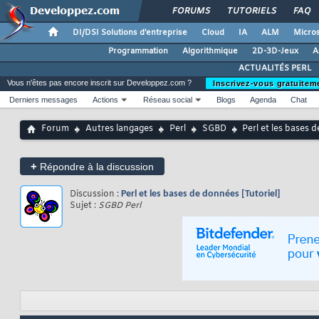
FORUMS
TUTORIELS
FAQ
DI/DSI Solutions d'entreprise
Cloud
IA
ALM
Micros
Programmation
Algorithmique
2D-3D-Jeux
A
ACTUALITÉS PERL
Vous n'êtes pas encore inscrit sur Developpez.com ?
Inscrivez-vous gratuitem
Derniers messages
Actions
Réseau social
Blogs
Agenda
Chat
Forum
Autres langages
Perl
SGBD
Perl et les bases 
+
Répondre à la discussion
Discussion :
Perl et les bases de données [Tutoriel]
Sujet :
SGBD Perl