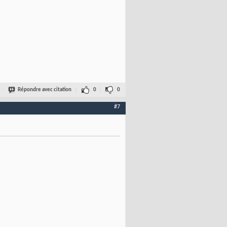
Répondre avec citation
0
0
#7
db_user --pwd db_pwd --fields insert_fields --datas insert_data 