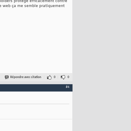
eholders protège efficacement contre
exte web ça me semble pratiquement
Répondre avec citation
0
0
#4