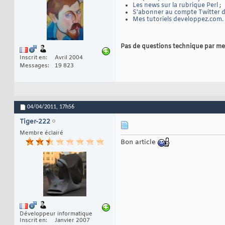
use
 Getop
33
Les news sur la rubrique Perl
;
use
 Term::
34
S'abonner au compte Twitter de
35
Mes tutoriels developpez.com
.
#
36
# CONSTANT
37
#
38
use
const
39
Pas de questions technique par me
use
const
40
Inscrit en
Avril 2004
use
const
41
Messages
19 823
use
const
42
use
const
43
44
45
#
46
# SUB 
47
04/04/2011,
17h56
#
48
sub
 usage
Tiger-222
49
my
$me
50
Membre éclairé
if
(
de
51
Bon article
$me
52
53
}
54
55
my
$co
56
$comma
57
58
	   print 
59
$
60
"
61
Développeur informatique
)
;

62
Inscrit en
Janvier 2007