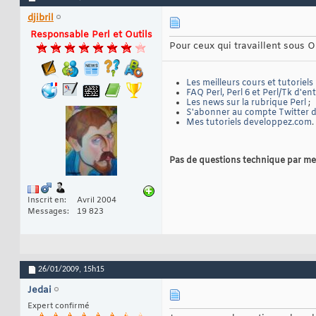
djibril
Responsable Perl et Outils
Pour ceux qui travaillent sous Or
Les meilleurs cours et tutoriels
FAQ Perl, Perl 6 et Perl/Tk d'en
Les news sur la rubrique Perl
;
S'abonner au compte Twitter de
Mes tutoriels developpez.com
.
Pas de questions technique par me
Inscrit en
Avril 2004
Messages
19 823
26/01/2009,
15h15
Jedai
Expert confirmé