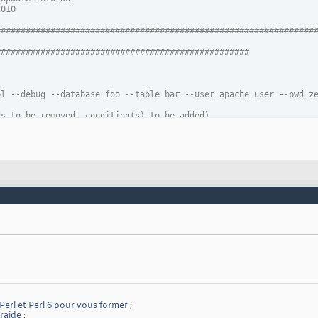
2010
################################################################
###################################################
pl --debug --database foo --table bar --user apache_user --pwd z
ds to be removed, condition(s) to be added)
pl --debug --database foo --table bar --user apache_user --pwd z
###################################################
---------------------------------------------------
e is NO primary AI key in the fields when UPDATE
ns shall be free (not fixed to 2 conditions only)
---------------------------------------------------
;

;

ysql;

 Perl et Perl 6 pour vous former
;
traide
;