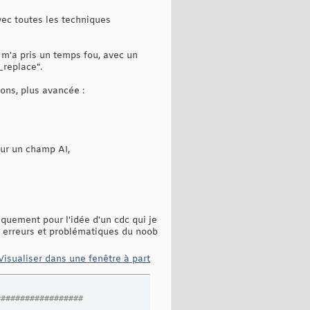
vec toutes les techniques
i m'a pris un temps fou, avec un
_replace".
sons, plus avancée :
our un champ AI,
niquement pour l'idée d'un cdc qui je
les erreurs et problématiques du noob
Visualiser dans une fenêtre à part
##################