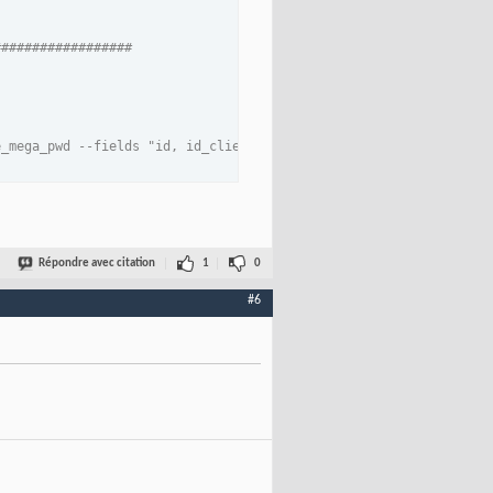
##################
e_mega_pwd --fields "id, id_client, serial_number, status, statu
e_mega_pwd  --fields "id_client, serial_number, status, status_d
Répondre avec citation
1
0
#6