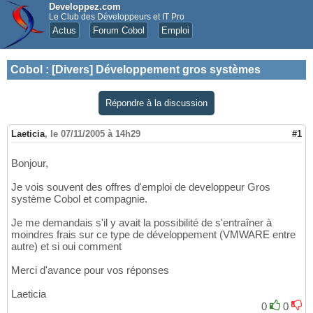
Developpez.com
Le Club des Développeurs et IT Pro
Actus
Forum Cobol
Emploi
Cobol
:
[Divers] Développement gros systèmes
Répondre à la discussion
Laeticia
,
le 07/11/2005 à 14h29
#1
Bonjour,
Je vois souvent des offres d'emploi de developpeur Gros
système Cobol et compagnie.
Je me demandais s'il y avait la possibilité de s'entraîner à
moindres frais sur ce type de développement (VMWARE entre
autre) et si oui comment
Merci d'avance pour vos réponses
Laeticia
0
0