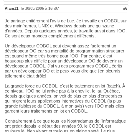
Alain31
,
le 30/05/2006 à 16h07
#6
Je partage entièrement l'avis de Luc. Je travaille en COBOL sur
des mainframes, UNIX et Windows depuis une quinzaine
d'années. Depuis quelques années, je travaille aussi dans l'OO.
Ce sont deux mondes complètement différents.
Un développeur COBOL peut devenir assez facilement un
développeur OO car sa mentalité de programmation structurer
est quand même très bonne pour l'OO. Par contre, c'est
beaucoup plus difficile pour un développeur OO de devenir un
développeur COBOL. J'ai vu des programmes COBOL écrits
par un développeur OO et je peux vous dire que j'en pleurais
tellement c'était drôle!
La grande force du COBOL, c'est le traitement en lot (batch). À
ce niveau, l'OO ne lui arrive pas à la cheville. Ici au Québec,
depuis quelques années, on voit de plus en plus d'entreprises
qui migrent leurs applications interactives du COBOL (la plus
grande faiblesse du COBOL, à mon avis) vers l'OO mais elles
gardent leurs traitements en lot en COBOL.
Contrairement à ce que tous les Nostradamus de l'informatique
ont prédit depuis le début des années 90, le COBOL est
toujours là, bien vivant et toujours en pleine santé. Le plus