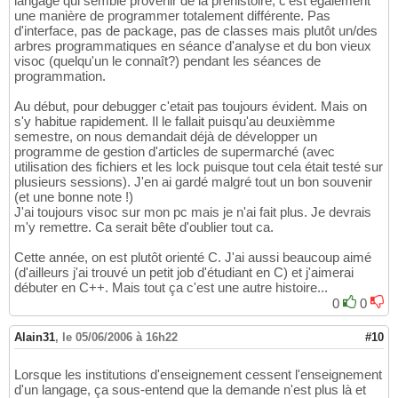
langage qui semble provenir de la préhistoire, c'est également
une manière de programmer totalement différente. Pas
d'interface, pas de package, pas de classes mais plutôt un/des
arbres programmatiques en séance d'analyse et du bon vieux
visoc (quelqu'un le connaît?) pendant les séances de
programmation.
Au début, pour debugger c'etait pas toujours évident. Mais on
s'y habitue rapidement. Il le fallait puisqu'au deuxièmme
semestre, on nous demandait déjà de développer un
programme de gestion d'articles de supermarché (avec
utilisation des fichiers et les lock puisque tout cela était testé sur
plusieurs sessions). J'en ai gardé malgré tout un bon souvenir
(et une bonne note !)
J'ai toujours visoc sur mon pc mais je n'ai fait plus. Je devrais
m'y remettre. Ca serait bête d'oublier tout ca.
Cette année, on est plutôt orienté C. J'ai aussi beaucoup aimé
(d'ailleurs j'ai trouvé un petit job d'étudiant en C) et j'aimerai
débuter en C++. Mais tout ça c'est une autre histoire...
0
0
Alain31
,
le 05/06/2006 à 16h22
#10
Lorsque les institutions d'enseignement cessent l'enseignement
d'un langage, ça sous-entend que la demande n'est plus là et