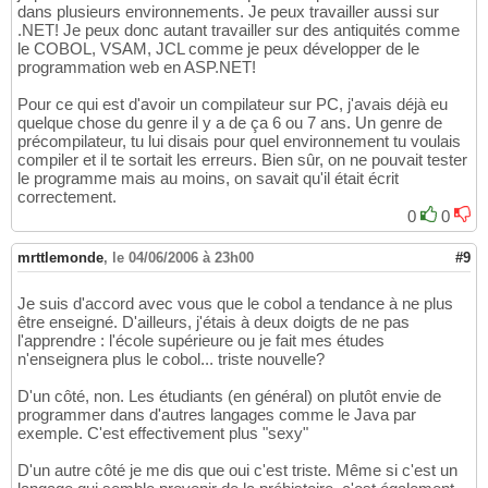
dans plusieurs environnements. Je peux travailler aussi sur
.NET! Je peux donc autant travailler sur des antiquités comme
le COBOL, VSAM, JCL comme je peux développer de le
programmation web en ASP.NET!
Pour ce qui est d'avoir un compilateur sur PC, j'avais déjà eu
quelque chose du genre il y a de ça 6 ou 7 ans. Un genre de
précompilateur, tu lui disais pour quel environnement tu voulais
compiler et il te sortait les erreurs. Bien sûr, on ne pouvait tester
le programme mais au moins, on savait qu'il était écrit
correctement.
0
0
mrttlemonde
,
le 04/06/2006 à 23h00
#9
Je suis d'accord avec vous que le cobol a tendance à ne plus
être enseigné. D'ailleurs, j'étais à deux doigts de ne pas
l'apprendre : l'école supérieure ou je fait mes études
n'enseignera plus le cobol... triste nouvelle?
D'un côté, non. Les étudiants (en général) on plutôt envie de
programmer dans d'autres langages comme le Java par
exemple. C'est effectivement plus "sexy"
D'un autre côté je me dis que oui c'est triste. Même si c'est un