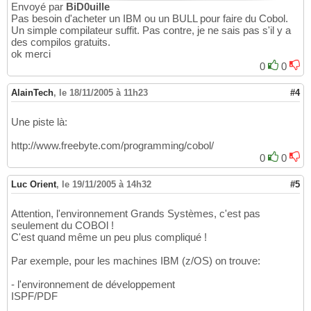
Envoyé par
BiD0uille
Pas besoin d'acheter un IBM ou un BULL pour faire du Cobol.
Un simple compilateur suffit. Pas contre, je ne sais pas s'il y a
des compilos gratuits.
ok merci
0
0
AlainTech
,
le 18/11/2005 à 11h23
#4
Une piste là:
http://www.freebyte.com/programming/cobol/
0
0
Luc Orient
,
le 19/11/2005 à 14h32
#5
Attention, l'environnement Grands Systèmes, c'est pas
seulement du COBOl !
C'est quand même un peu plus compliqué !
Par exemple, pour les machines IBM (z/OS) on trouve:
- l'environnement de développement
ISPF/PDF