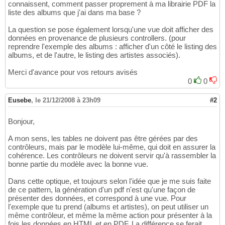
connaissent, comment passer proprement à ma librairie PDF la
liste des albums que j'ai dans ma base ?
La question se pose également lorsqu'une vue doit afficher des
données en provenance de plusieurs controllers. (pour
reprendre l'exemple des albums : afficher d'un côté le listing des
albums, et de l'autre, le listing des artistes associés).
Merci d'avance pour vos retours avisés
0
0
Eusebe
,
le 21/12/2008 à 23h09
#2
Bonjour,
A mon sens, les tables ne doivent pas être gérées par des
contrôleurs, mais par le modèle lui-même, qui doit en assurer la
cohérence. Les contrôleurs ne doivent servir qu'à rassembler la
bonne partie du modèle avec la bonne vue.
Dans cette optique, et toujours selon l'idée que je me suis faite
de ce pattern, la génération d'un pdf n'est qu'une façon de
présenter des données, et correspond à une vue. Pour
l'exemple que tu prend (albums et artistes), on peut utiliser un
même contrôleur, et même la même action pour présenter à la
fois les données en HTML et en PDF. La différence se ferait