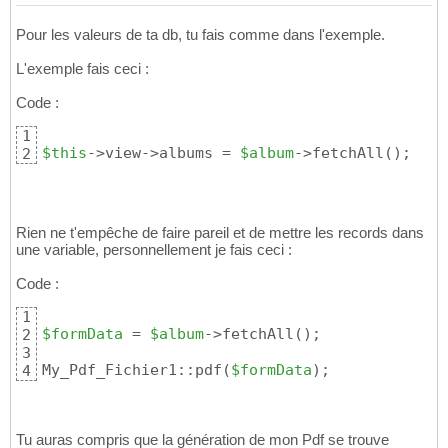
Pour les valeurs de ta db, tu fais comme dans l'exemple.
L'exemple fais ceci :
Code :
1
$this
->view->albums = 
$album
->fetchAll
(
)
;
2
Rien ne t'empêche de faire pareil et de mettre les records dans
une variable, personnellement je fais ceci :
Code :
1
$formData
 = 
$album
->fetchAll
(
)
;

2
3
My_Pdf_Fichier1::pdf
(
$formData
)
;
4
Tu auras compris que la génération de mon Pdf se trouve