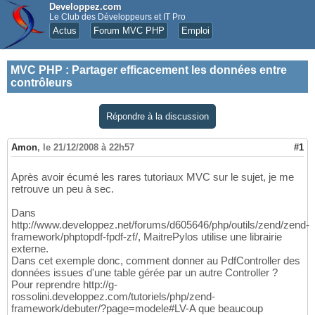
Developpez.com
Le Club des Développeurs et IT Pro
Actus
Forum MVC PHP
Emploi
MVC PHP
:
Partager efficacement les données entre
contrôleurs
Répondre à la discussion
Amon
,
le 21/12/2008 à 22h57
#1
Après avoir écumé les rares tutoriaux MVC sur le sujet, je me
retrouve un peu à sec.
Dans
http://www.developpez.net/forums/d605646/php/outils/zend/zend-
framework/phptopdf-fpdf-zf/, MaitrePylos utilise une librairie
externe.
Dans cet exemple donc, comment donner au PdfController des
données issues d'une table gérée par un autre Controller ?
Pour reprendre http://g-
rossolini.developpez.com/tutoriels/php/zend-
framework/debuter/?page=modele#LV-A que beaucoup