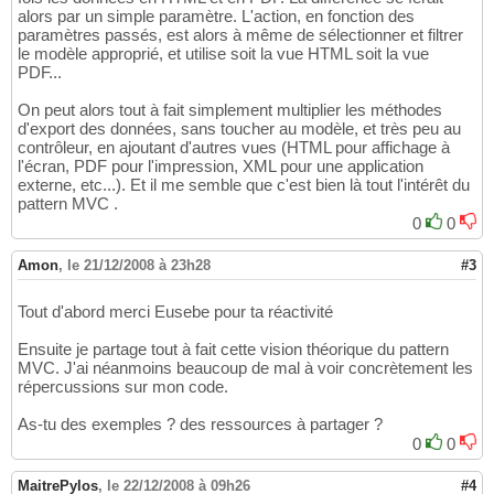
alors par un simple paramètre. L'action, en fonction des
paramètres passés, est alors à même de sélectionner et filtrer
le modèle approprié, et utilise soit la vue HTML soit la vue
PDF...
On peut alors tout à fait simplement multiplier les méthodes
d'export des données, sans toucher au modèle, et très peu au
contrôleur, en ajoutant d'autres vues (HTML pour affichage à
l'écran, PDF pour l'impression, XML pour une application
externe, etc...). Et il me semble que c'est bien là tout l'intérêt du
pattern MVC .
0
0
Amon
,
le 21/12/2008 à 23h28
#3
Tout d'abord merci Eusebe pour ta réactivité
Ensuite je partage tout à fait cette vision théorique du pattern
MVC. J'ai néanmoins beaucoup de mal à voir concrètement les
répercussions sur mon code.
As-tu des exemples ? des ressources à partager ?
0
0
MaitrePylos
,
le 22/12/2008 à 09h26
#4