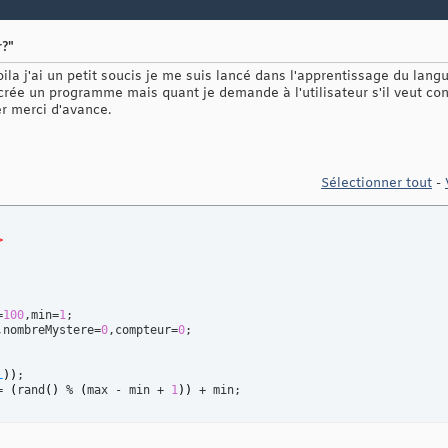
r?"
ila j'ai un petit soucis je me suis lancé dans l'apprentissage du lang
 crée un programme mais quant je demande à l'utilisateur s'il veut co
er merci d'avance.
Sélectionner tout
-
>
=
100
,min=
1
;

,nombreMystere=
0
,compteur=
0
;

L
)
)
;

= 
(
rand
(
)
 % 
(
max - min + 
1
)
)
 + min;
