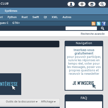
CLUB
Systèmes
rl
Python
Rust
Swift
Qt
XML
Autres
ques C
GTK+
Recherche avancée
Navigation
Inscrivez-vous
gratuitement
pour pouvoir participer,
suivre les réponses en
temps réel, voter pour
les messages, poser vos
propres questions et
recevoir la newsletter
Outils de la discussion
Affichage