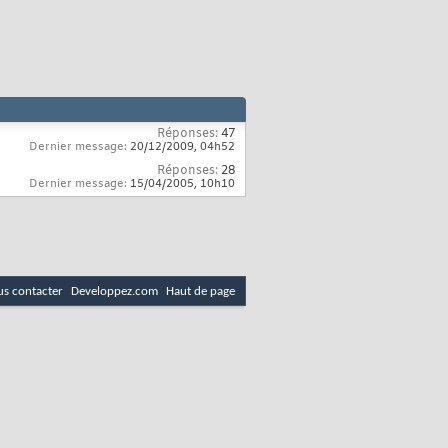
Réponses:
47
Dernier message:
20/12/2009,
04h52
Réponses:
28
Dernier message:
15/04/2005,
10h10
s contacter
Developpez.com
Haut de page