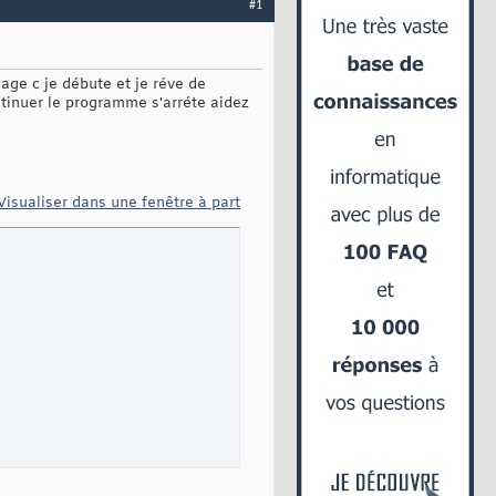
#1
uage c je débute et je réve de
ntinuer le programme s'arréte aidez
Visualiser dans une fenêtre à part