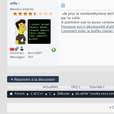
46
orfix
scanf
(
"%c"
, &choix
47
48
Membre émérite
}
49
...de plus le nombreMystere doit 
while
(
(
choix =
50
par la suite.
return
0
51
A première vue tu auras certaine
}
52
Pourquoi est-il déconseillé d'util
Comment vider le buffer clavier
Inscrit en
Avril 2007
Messages
707
+
Répondre à la discussion
Actualités
FAQ C
Tutoriels C
Forum
C et C++
C
Débuter
do while "voulez vous co
«
D