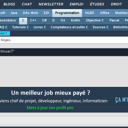
BLOGS
CHAT
NEWSLETTER
EMPLOI
ÉTUDES
DROIT
oft
Java
Dév. Web
EDI
Programmation
SGBD
Office
Mobiles
ssembleur
C
C++
C#
D
Go
Kotlin
Objective C
Pascal
Pe
AQ C
Tutoriels C
Livres C
Compilateurs et outils C
Sources C
Bibliothè
ent !
Règles
ntinuer?"