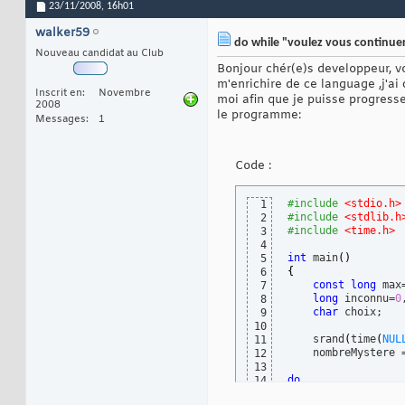
23/11/2008,
16h01
walker59
do while "voulez vous continue
Nouveau candidat au Club
Bonjour chér(e)s developpeur, vo
m'enrichire de ce language ,j'ai
Inscrit en
Novembre
moi afin que je puisse progress
2008
le programme:
Messages
1
Code :
#include
 <stdio.h>
1
#include
 <stdlib.h
2
#include
 <time.h>
3
4
int
 main
(
)
5
{
6
const
long
 max
7
long
 inconnu=
0
8
char
 choix;

9
10
    srand
(
time
(
NUL
11
    nombreMystere 
12
13
do
14
{
15