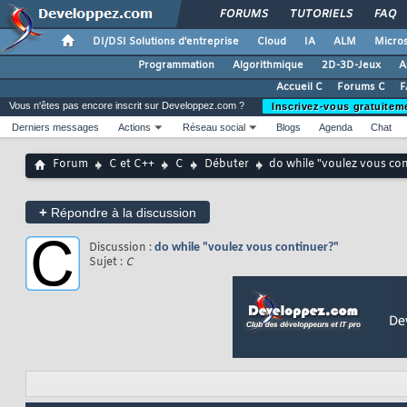
FORUMS
TUTORIELS
FAQ
DI/DSI Solutions d'entreprise
Cloud
IA
ALM
Micros
Programmation
Algorithmique
2D-3D-Jeux
A
Accueil C
Forums C
F
Vous n'êtes pas encore inscrit sur Developpez.com ?
Inscrivez-vous gratuitem
Derniers messages
Actions
Réseau social
Blogs
Agenda
Chat
Forum
C et C++
C
Débuter
do while "voulez vous co
+
Répondre à la discussion
Discussion :
do while "voulez vous continuer?"
Sujet :
C