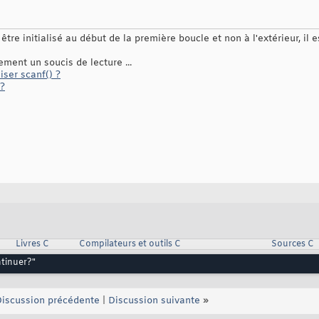
)
;

être initialisé au début de la première boucle et non à l'extérieur, il e
=
'o'
)
&&
(
 choix==
'n'
)
)
ment un soucis de lecture ...
iser scanf() ?
 ?
Livres C
Compilateurs et outils C
Sources C
ntinuer?"
iscussion précédente
|
Discussion suivante
»