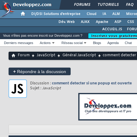
FORUMS
TUTORIELS
FAQ
DI/DSI Solutions d'entreprise
Cloud
IA
ALM
Micros
Dév. Web
AJAX
Apache
ASP
CSS
ACCUEIL JS
FORU
Vous n'êtes pas encore inscrit sur Developpez.com ?
Inscrivez-vous gratuitem
Derniers messages
Actions
Réseau social
Blogs
Agenda
Chat
Forum
JavaScript
Général JavaScript
comment detecter 
+
Répondre à la discussion
Discussion :
comment detecter si une popup est ouverte
Sujet :
JavaScript