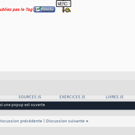
oubliez pas le Tag
SOURCES JS
EXERCICES JS
LIVRES JS
si une popup est ouverte
iscussion précédente
|
Discussion suivante
»