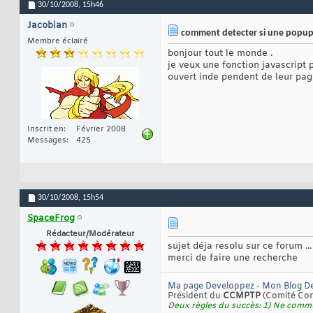
30/10/2008,
15h46
Jacobian
comment detecter si une popup
Membre éclairé
bonjour tout le monde .
je veux une fonction javascript 
ouvert inde pendent de leur pa
Inscrit en
Février 2008
Messages
425
30/10/2008,
15h54
SpaceFrog
Rédacteur/Modérateur
sujet déja resolu sur ce forum ...
merci de faire une recherche
Ma page Developpez
-
Mon Blog D
Président du
CCMPTP
(Comité Cont
Deux règles du succès: 1) Ne commu