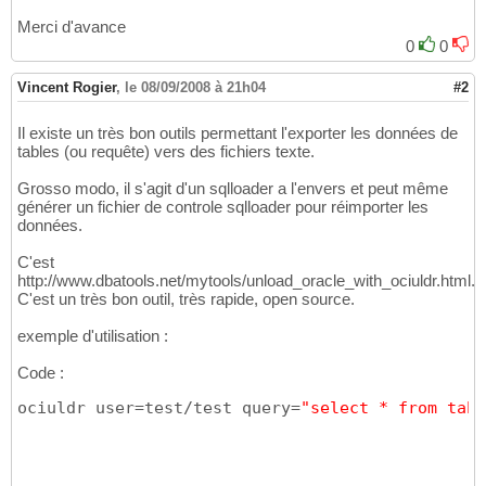
Merci d'avance
0
0
Vincent Rogier
,
le 08/09/2008 à 21h04
#2
Il existe un très bon outils permettant l'exporter les données de
tables (ou requête) vers des fichiers texte.
Grosso modo, il s'agit d'un sqlloader a l'envers et peut même
générer un fichier de controle sqlloader pour réimporter les
données.
C'est
http://www.dbatools.net/mytools/unload_oracle_with_ociuldr.html.
C'est un très bon outil, très rapide, open source.
exemple d'utilisation :
Code :
ociuldr user=test/test query=
"select * from tab"