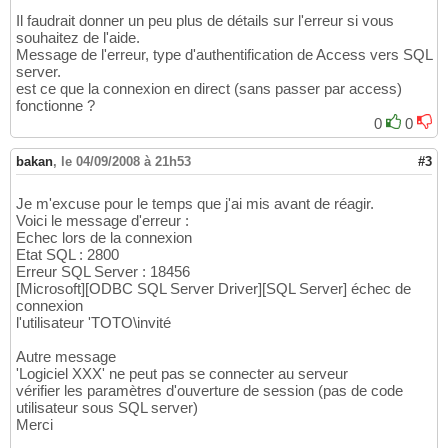
Il faudrait donner un peu plus de détails sur l'erreur si vous
souhaitez de l'aide.
Message de l'erreur, type d'authentification de Access vers SQL
server.
est ce que la connexion en direct (sans passer par access)
fonctionne ?
0
0
bakan
,
le 04/09/2008 à 21h53
#3
Je m'excuse pour le temps que j'ai mis avant de réagir.
Voici le message d'erreur :
Echec lors de la connexion
Etat SQL : 2800
Erreur SQL Server : 18456
[Microsoft][ODBC SQL Server Driver][SQL Server] échec de
connexion
l'utilisateur 'TOTO\invité
Autre message
'Logiciel XXX' ne peut pas se connecter au serveur
vérifier les paramètres d'ouverture de session (pas de code
utilisateur sous SQL server)
Merci