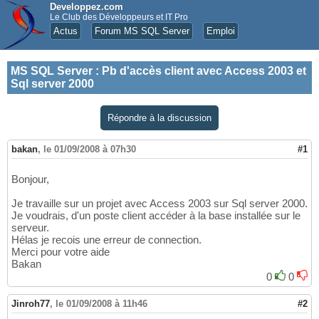
Developpez.com
Le Club des Développeurs et IT Pro
Actus
Forum MS SQL Server
Emploi
MS SQL Server
:
Pb d'accès client avec Access 2003 et
Sql server 2000
Répondre à la discussion
bakan
,
le 01/09/2008 à 07h30
#1
Bonjour,
Je travaille sur un projet avec Access 2003 sur Sql server 2000.
Je voudrais, d'un poste client accéder à la base installée sur le
serveur.
Hélas je recois une erreur de connection.
Merci pour votre aide
Bakan
0
0
Jinroh77
,
le 01/09/2008 à 11h46
#2