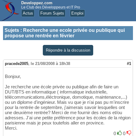
Developpez.com
Le Club des Développeurs et IT Pro
Actus
Forum Sujets
Emploi
Sujets
:
Recherche une ecole privée ou publique qui
propose une rentrée en février
Répondre à la discussion
pracede2005
,
le 21/08/2008 à 18h38
#1
Bonjour,
Je recherche une école privée ou publique afin de faire un
DUT/BTS en informatique ( informatique industrielle,
télécommunications,éléctronique, domotique, maintenance,...)
ou un diplome d'ingénieur. Mais vu que je n'ai pas pu m'inscrire
pour la rentrée de septembre, j'aimerais savoir lesquelles ont
une deuxième rentrée? Merci de me fournir des noms et/ou
adresses. J'ai une petite préférence pour les écoles de la région
parisienne mais je peux toutefois aller en province.
Merci.
0
0