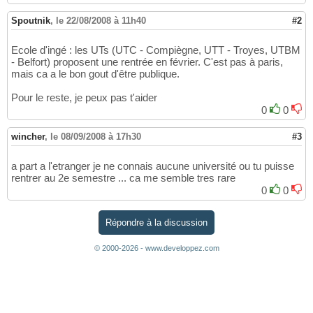
Spoutnik
,
le 22/08/2008 à 11h40
#2
Ecole d'ingé : les UTs (UTC - Compiègne, UTT - Troyes, UTBM
- Belfort) proposent une rentrée en février. C'est pas à paris,
mais ca a le bon gout d'être publique.
Pour le reste, je peux pas t'aider
0
0
wincher
,
le 08/09/2008 à 17h30
#3
a part a l'etranger je ne connais aucune université ou tu puisse
rentrer au 2e semestre ... ca me semble tres rare
0
0
Répondre à la discussion
© 2000-2026 - www.developpez.com