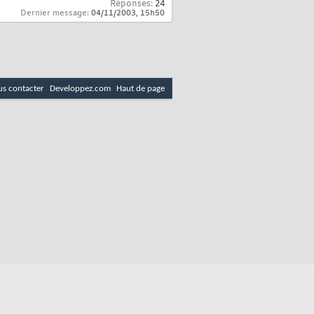
Réponses:
24
Dernier message:
04/11/2003,
15h50
s contacter
Developpez.com
Haut de page