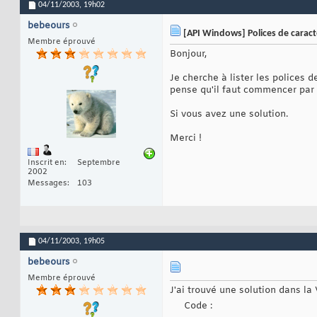
04/11/2003,
19h02
bebeours
[API Windows] Polices de caract
Membre éprouvé
Bonjour,
Je cherche à lister les polices d
pense qu'il faut commencer par 
Si vous avez une solution.
Merci !
Inscrit en
Septembre
2002
Messages
103
04/11/2003,
19h05
bebeours
Membre éprouvé
J'ai trouvé une solution dans la 
Code :