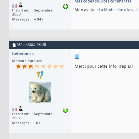
Mes codes sources commentés
Mon avatar :
La Madeleine à la veil
Inscrit en
Septembre
2003
Messages
4 947
05/11/2003,
08h28
bebeours
Membre éprouvé
Merci pour cette info Trap D !
Inscrit en
Septembre
2002
Messages
103