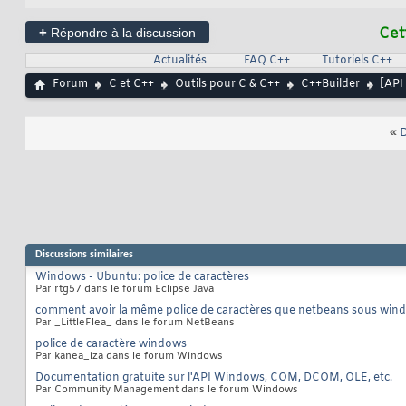
+
Cet
Répondre à la discussion
Actualités
FAQ C++
Tutoriels C++
Forum
C et C++
Outils pour C & C++
C++Builder
[API
«
D
Discussions similaires
Windows - Ubuntu: police de caractères
Par rtg57 dans le forum Eclipse Java
comment avoir la même police de caractères que netbeans sous wind
Par _LittleFlea_ dans le forum NetBeans
police de caractère windows
Par kanea_iza dans le forum Windows
Documentation gratuite sur l'API Windows, COM, DCOM, OLE, etc.
Par Community Management dans le forum Windows