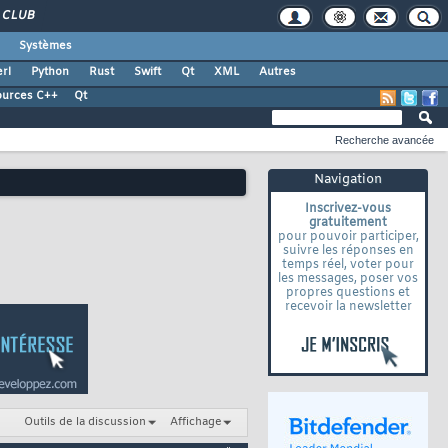
CLUB
Systèmes
rl
Python
Rust
Swift
Qt
XML
Autres
ources C++
Qt
Recherche avancée
Navigation
Inscrivez-vous
gratuitement
pour pouvoir participer,
suivre les réponses en
temps réel, voter pour
les messages, poser vos
propres questions et
recevoir la newsletter
Outils de la discussion
Affichage