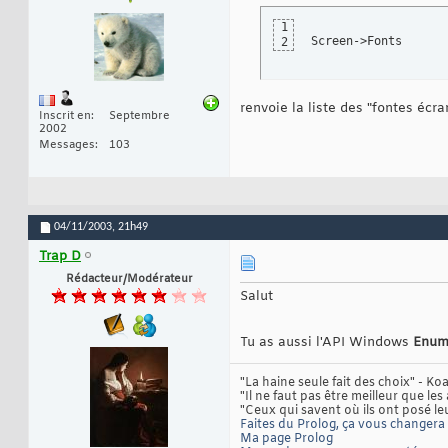
1
Screen->Fonts
2
renvoie la liste des "fontes écran
Inscrit en
Septembre
2002
Messages
103
04/11/2003,
21h49
Trap D
Rédacteur/Modérateur
Salut
Tu as aussi l'API Windows
Enum
"La haine seule fait des choix" - K
"Il ne faut pas être meilleur que les
"Ceux qui savent où ils ont posé le
Faites du Prolog, ça vous changera l
Ma page Prolog