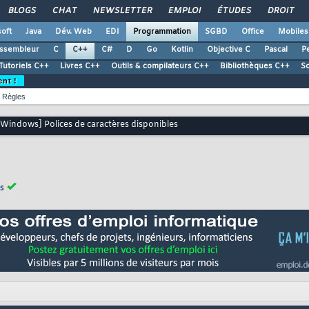
BLOGS
CHAT
NEWSLETTER
EMPLOI
ÉTUDES
DROIT
oft
Java
Dév. Web
EDI
Programmation
SGBD
Office
Mobiles
ssembleur
C
C++
C#
D
Go
Kotlin
Objective C
Pascal
Pe
Tutoriels C++
Livres C++
Outils & compilateurs C++
Bibliothèques C++
S
ent !
Règles
 Windows] Polices de caractères disponibles
s