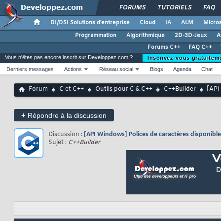
FORUMS
TUTORIELS
FAQ
DI/DSI Solutions d'entreprise
Cloud
IA
ALM
Micros
Programmation
Algorithmique
2D-3D-Jeux
A
Forums C++
FAQ C++
Vous n'êtes pas encore inscrit sur Developpez.com ?
Inscrivez-vous gratuitem
Derniers messages
Actions
Réseau social
Blogs
Agenda
Chat
Forum
C et C++
Outils pour C & C++
C++Builder
[API
+
Répondre à la discussion
Discussion :
[API Windows] Polices de caractères disponible
Sujet :
C++Builder