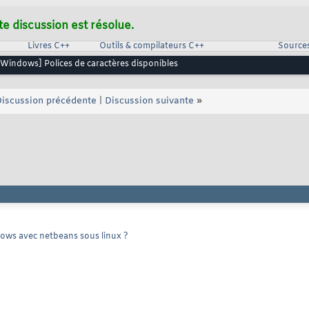
te discussion est résolue.
Livres C++
Outils & compilateurs C++
Source
 Windows] Polices de caractères disponibles
iscussion précédente
|
Discussion suivante
»
ows avec netbeans sous linux ?