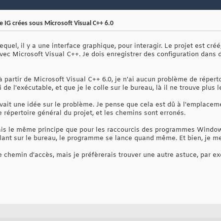
 IG crées sous Microsoft Visual C++ 6.0
uel, il y a une interface graphique, pour interagir. Le projet est créé, 
vec Microsoft Visual C++. Je dois enregistrer des configuration dans de
 partir de Microsoft Visual C++ 6.0, je n'ai aucun problème de répert
de l'exécutable, et que je le colle sur le bureau, là il ne trouve plus l
ait une idée sur le problème. Je pense que cela est dû à l'emplaceme
le répertoire général du projet, et les chemins sont erronés.
sais le même principe que pour les raccourcis des programmes Windows
ollant sur le bureau, le programme se lance quand même. Et bien, je m
le chemin d'accès, mais je préfèrerais trouver une autre astuce, par 