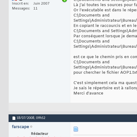
Inscrit en
Juin 2007
Là j'ai toutes les sources pour 
Messages
11
Or l'exécutable est dans le réper
C:\Documents and
Settings\Administrateur\Burea
En copiant le raccourcis et en le
C:\Documents and Settings\Adm
Par conséquent lorsque je dema
C:\Documents and
Settings\Administrateur\Bureau
est ce que le chemin pris en comp
C:\Documents and
Settings\Administrateur\Bureau
pour chercher le fichier AOP1.txt
C'est simplement cela ma quest
Je sais le répertoire est à rallo
Merci d'avance
18/07/2008,
09h52
farscape
Rédacteur