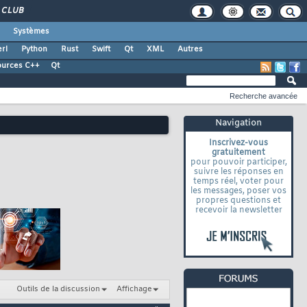
CLUB
Systèmes
rl
Python
Rust
Swift
Qt
XML
Autres
ources C++
Qt
Recherche avancée
Navigation
Inscrivez-vous
gratuitement
pour pouvoir participer,
suivre les réponses en
temps réel, voter pour
les messages, poser vos
propres questions et
recevoir la newsletter
Outils de la discussion
Affichage