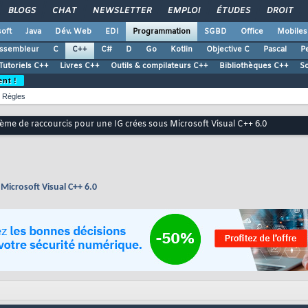
BLOGS
CHAT
NEWSLETTER
EMPLOI
ÉTUDES
DROIT
oft
Java
Dév. Web
EDI
Programmation
SGBD
Office
Mobiles
ssembleur
C
C++
C#
D
Go
Kotlin
Objective C
Pascal
Pe
Tutoriels C++
Livres C++
Outils & compilateurs C++
Bibliothèques C++
S
ent !
Règles
ème de raccourcis pour une IG crées sous Microsoft Visual C++ 6.0
Microsoft Visual C++ 6.0