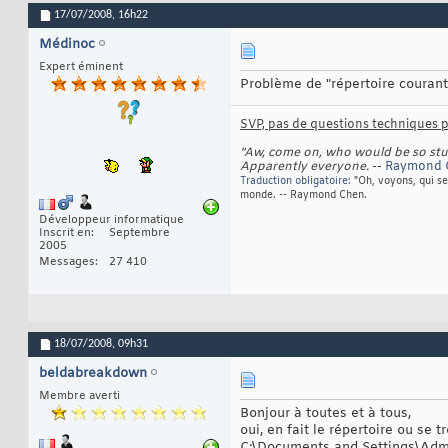
17/07/2008,
16h22
Médinoc
Expert éminent
Problème de "répertoire courant
SVP, pas de questions techniques pa
"Aw, come on, who would be so stupi
Apparently everyone.
--
Raymond
Traduction obligatoire:
"Oh, voyons, qui se
monde. -- Raymond Chen.
Développeur informatique
Inscrit en
Septembre
2005
Messages
27 410
18/07/2008,
09h31
beldabreakdown
Membre averti
Bonjour à toutes et à tous,
oui, en fait le répertoire ou se t
C:\Documents and Settings\Adm