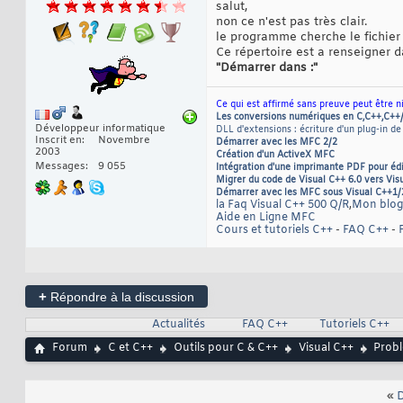
salut,
non ce n'est pas très clair.
le programme cherche le fichier 
Ce répertoire est a renseigner d
"Démarrer dans :"
Ce qui est affirmé sans preuve peut être n
Les conversions numériques en C,C++,C++
Développeur informatique
DLL d'extensions : écriture d'un plug-in de
Inscrit en
Novembre
Démarrer avec les MFC 2/2
2003
Création d'un ActiveX MFC
Messages
9 055
Intégration d'une imprimante PDF pour éd
Migrer du code de Visual C++ 6.0 vers Vis
Démarrer avec les MFC sous Visual C++1/
la Faq Visual C++ 500 Q/R
,
Mon blog
Aide en Ligne MFC
Cours et tutoriels C++
-
FAQ C++
-
+
Répondre à la discussion
Actualités
FAQ C++
Tutoriels C++
Forum
C et C++
Outils pour C & C++
Visual C++
Probl
«
D