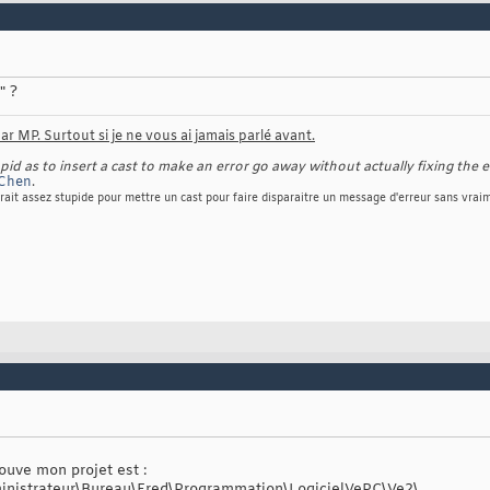
" ?
r MP. Surtout si je ne vous ai jamais parlé avant.
d as to insert a cast to make an error go away without actually fixing the e
Chen
.
rait assez stupide pour mettre un cast pour faire disparaitre un message d'erreur sans vraim
rouve mon projet est :
inistrateur\Bureau\Fred\Programmation\LogicielVePC\Ve2\