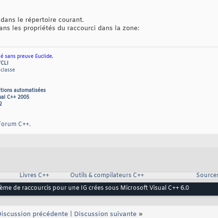
dans le répertoire courant.
ans les propriétés du raccourci dans la zone:
ié sans preuve Euclide.
/CLI
 classe
itions automatisées
ual C++ 2005
2
Forum C++
.
Livres C++
Outils & compilateurs C++
Source
ème de raccourcis pour une IG crées sous Microsoft Visual C++ 6.0
iscussion précédente
|
Discussion suivante
»