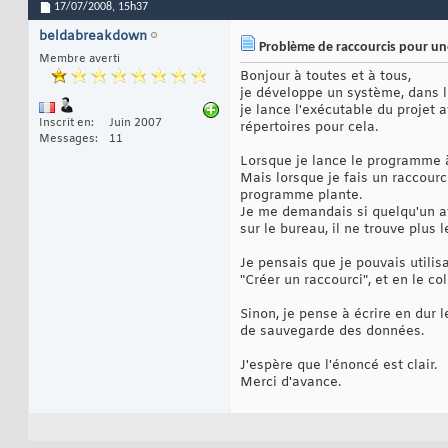
17/07/2008,
15h37
beldabreakdown
Problème de raccourcis pour une
Membre averti
Bonjour à toutes et à tous,
je développe un système, dans leq
je lance l'exécutable du projet a
Inscrit en
Juin 2007
répertoires pour cela.
Messages
11
Lorsque je lance le programme à
Mais lorsque je fais un raccourci 
programme plante.
Je me demandais si quelqu'un av
sur le bureau, il ne trouve plus 
Je pensais que je pouvais utili
"Créer un raccourci", et en le c
Sinon, je pense à écrire en dur 
de sauvegarde des données.
J'espère que l'énoncé est clair.
Merci d'avance.