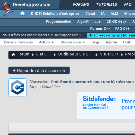
FORUMS
TUTORIELS
FAQ
DI/DSI Solutions d'entreprise
Cloud
IA
ALM
Micros
Programmation
Algorithmique
2D-3D-Jeux
A
Forums C++
FAQ C++
Vous n'êtes pas encore inscrit sur Developpez.com ?
Inscrivez-vous gratuitem
Derniers messages
Actions
Réseau social
Blogs
Agenda
Chat
Forum
C et C++
Outils pour C & C++
Visual C++
Probl
+
Répondre à la discussion
Discussion :
Problème de raccourcis pour une IG crées sous 
Sujet :
Visual C++