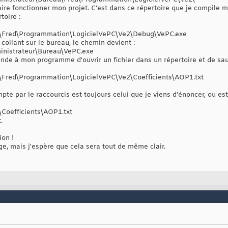
faire fonctionner mon projet. C'est dans ce répertoire que je compile 
toire :
u\Fred\Programmation\LogicielVePC\Ve2\Debug\VePC.exe
 collant sur le bureau, le chemin devient :
inistrateur\Bureau\VePC.exe
nde à mon programme d'ouvrir un fichier dans un répertoire et de sa
\Fred\Programmation\LogicielVePC\Ve2\Coefficients\AOP1.txt
te par le raccourcis est toujours celui que je viens d'énoncer, ou est 
\Coefficients\AOP1.txt
.
ion !
nge, mais j'espère que cela sera tout de même clair.