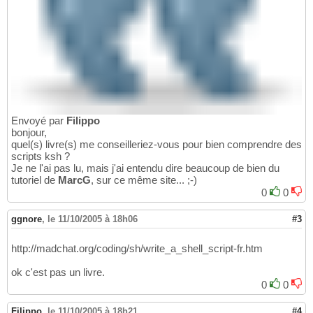
Envoyé par
Filippo
bonjour,
quel(s) livre(s) me conseilleriez-vous pour bien comprendre des
scripts ksh ?
Je ne l'ai pas lu, mais j'ai entendu dire beaucoup de bien du
tutoriel de
MarcG
, sur ce même site... ;-)
0
0
ggnore
,
le 11/10/2005 à 18h06
#3
http://madchat.org/coding/sh/write_a_shell_script-fr.htm
ok c'est pas un livre.
0
0
Filippo
,
le 11/10/2005 à 18h21
#4