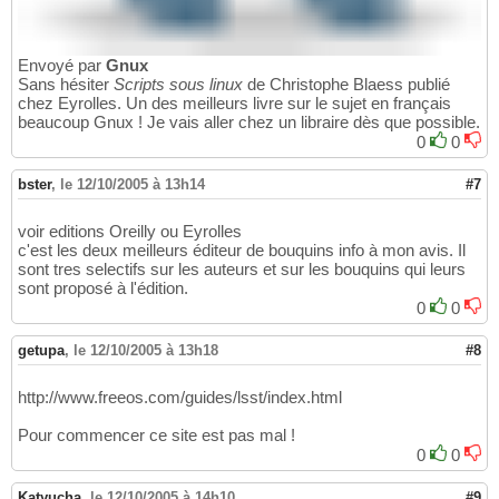
Envoyé par
Gnux
Sans hésiter
Scripts sous linux
de Christophe Blaess publié
chez Eyrolles. Un des meilleurs livre sur le sujet en français
beaucoup Gnux ! Je vais aller chez un libraire dès que possible.
0
0
bster
,
le 12/10/2005 à 13h14
#7
voir editions Oreilly ou Eyrolles
c'est les deux meilleurs éditeur de bouquins info à mon avis. Il
sont tres selectifs sur les auteurs et sur les bouquins qui leurs
sont proposé à l'édition.
0
0
getupa
,
le 12/10/2005 à 13h18
#8
http://www.freeos.com/guides/lsst/index.html
Pour commencer ce site est pas mal !
0
0
Katyucha
,
le 12/10/2005 à 14h10
#9