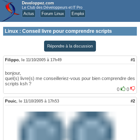
Developpez.com
Le Club des Développeurs et IT Pro
Actus
Forum Linux
Emploi
Linux
:
Conseil livre pour comprendre scripts
Répondre à la discussion
Filippo
,
le 11/10/2005 à 17h49
#1
bonjour,
quel(s) livre(s) me conseilleriez-vous pour bien comprendre des
scripts ksh ?
0
0
Pouic
,
le 11/10/2005 à 17h53
#2