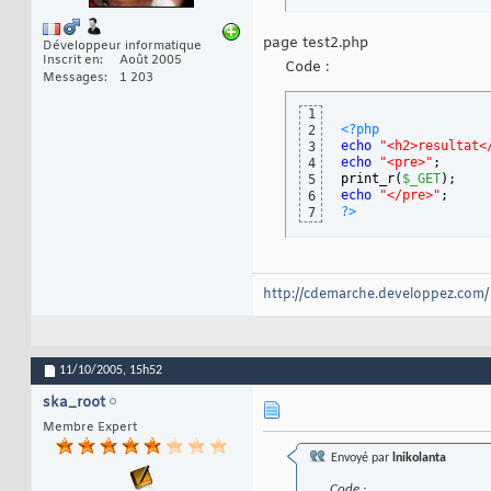
page test2.php
Développeur informatique
Inscrit en
Août 2005
Code :
Messages
1 203
1
<?php
2
echo
"<h2>resultat<
3
echo
"<pre>"
;
4
print_r
(
$_GET
)
;
5
echo
"</pre>"
;
6
?>
7
http://cdemarche.developpez.com/
11/10/2005,
15h52
ska_root
Membre Expert
Envoyé par
lnikolanta
Code :