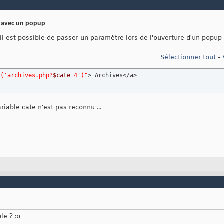
e avec un popup
s'il est possible de passer un paramètre lors de l'ouverture d'un popup
Sélectionner tout
-
p('archives.php?
$cate
=4')"
> Archives</a>
riable cate n'est pas reconnu ...
le ? :o