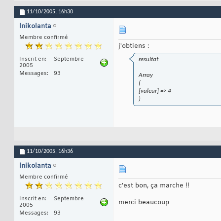
11/10/2005,
16h30
lnikolanta
Membre confirmé
j'obtiens :
Inscrit en
Septembre
resultat
2005
Messages
93
Array
(
[valeur] => 4
)
11/10/2005,
16h36
lnikolanta
Membre confirmé
c'est bon, ça marche !!
Inscrit en
Septembre
merci beaucoup
2005
Messages
93