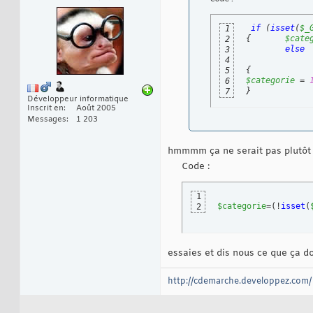
if
(
isset
(
$_
1
{
$cate
2
else
3
4
{
5
$categorie
 = 
6
}
7
Développeur informatique
Inscrit en
Août 2005
Messages
1 203
hmmmm ça ne serait pas plutôt 
Code :
1
$categorie
=
(
!
isset
(
2
essaies et dis nous ce que ça do
http://cdemarche.developpez.com/