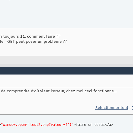
ori toujours 11, comment faire ??
ue le _GET peut poser un problème ??
 de comprendre d'où vient l'erreur, chez moi ceci fonctionne...
Sélectionner tout
-
=
"window.open('test2.php?valeur=4')"
>faire un essai</a>