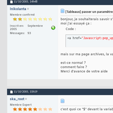
11/10/2005,
14h48
lnikolanta
[Tableaux] passer un paramètr
Membre confirmé
bonjour, je souhaiterais savoir 
moi j'ai essayé ça :
Inscrit en
Septembre
Code :
2005
Messages
93
<a href=
"Javascript
:pop_u
mais sur ma page archives, la va
est-ce normal ?
comment faire ?
Merci d'avance de votre aide
11/10/2005,
15h19
ska_root
Membre Expert
c'est quoi ce "$" devant la variab