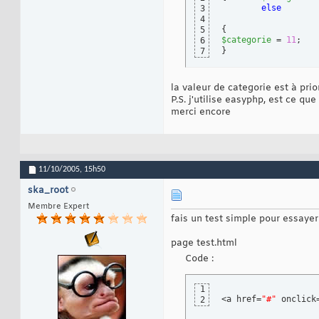
else
3
4
{
5
$categorie
 = 
11
6
}
7
la valeur de categorie est à pri
P.S. j'utilise easyphp, est ce q
merci encore
11/10/2005,
15h50
ska_root
Membre Expert
fais un test simple pour essayer
page test.html
Code :
1
<a href=
"#"
 onclick
2