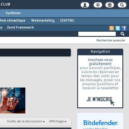
CLUB
Systèmes
Web sémantique
Webmarketing
(X)HTML
ny
Zend Framework
Recherche avancée
Navigation
Inscrivez-vous
gratuitement
pour pouvoir participer,
suivre les réponses en
temps réel, voter pour
les messages, poser vos
propres questions et
recevoir la newsletter
Outils de la discussion
Affichage