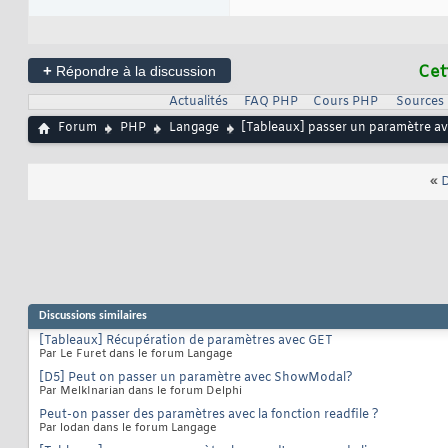
+
Cet
Répondre à la discussion
Actualités
FAQ PHP
Cours PHP
Sources
Forum
PHP
Langage
[Tableaux] passer un paramètre a
«
D
Discussions similaires
[Tableaux] Récupération de paramètres avec GET
Par Le Furet dans le forum Langage
[D5] Peut on passer un paramètre avec ShowModal?
Par MelkInarian dans le forum Delphi
Peut-on passer des paramètres avec la fonction readfile ?
Par lodan dans le forum Langage