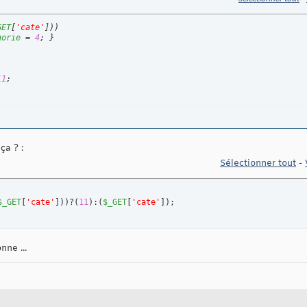
GET
[
'cate'
]
)
)
gorie
 = 
4
;	
}
11
ça ? :
Sélectionner tout
-
$_GET
[
'cate'
]
)
)
?
(
11
)
:
(
$_GET
[
'cate'
]
)
;
nne ...