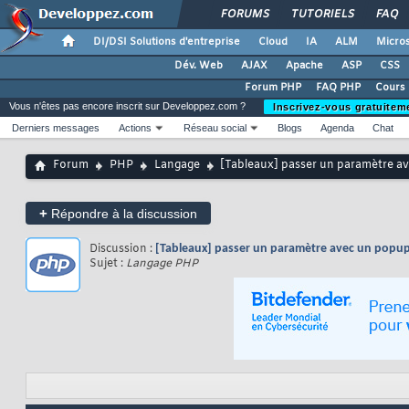
FORUMS
TUTORIELS
FAQ
DI/DSI Solutions d'entreprise
Cloud
IA
ALM
Micros
Dév. Web
AJAX
Apache
ASP
CSS
Forum PHP
FAQ PHP
Cours
Vous n'êtes pas encore inscrit sur Developpez.com ?
Inscrivez-vous gratuitem
Derniers messages
Actions
Réseau social
Blogs
Agenda
Chat
Forum
PHP
Langage
[Tableaux] passer un paramètre a
+
Répondre à la discussion
Discussion :
[Tableaux] passer un paramètre avec un popu
Sujet :
Langage PHP