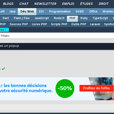
BLOGS
CHAT
NEWSLETTER
EMPLOI
ÉTUDES
DROIT
oft
Java
Dév. Web
EDI
Programmation
SGBD
Office
Mobiles
Dart
Flash / Flex
JavaScript
NodeJS
PHP
Ruby
TypeScript
 PHP
Sources PHP
Livres PHP
Scripts PHP
Outils PHP
Laravel
Symfo
ent !
Règles
vec un popup
p