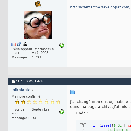
http://cdemarche.developpez.com/
Développeur informatique
Inscrit en
Août 2005
Messages
1 203
11/10/2005,
15h35
lnikolanta
Membre confirmé
j'ai changé mon erreur, mais le
dans ma page archive, j'ai mis un 
Inscrit en
Septembre
Code :
2005
Messages
93
if
(
isset
(
$_GET
[
'c
1
{
$categorie
 
2