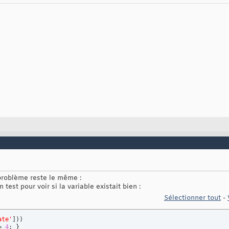
 problème reste le même :
test pour voir si la variable existait bien :
Sélectionner tout
-
ate'
]
)
)
= 
4
;	
}