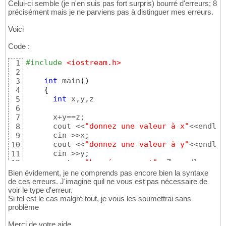
Celui-ci semble (je n'en suis pas fort surpris) bourré d'erreurs; 8
précisément mais je ne parviens pas à distinguer mes erreurs.
Voici
Code :
#include
 <iostream.h>
1
2
int
 main
(
)
3
{
4
int
 x,y,z

5
6
      x+y==z;

7
      cout <<
"donnez une valeur à x"
<<endl;

8
      cin >>x;

9
      cout <<
"donnez une valeur à y"
<<endl;

10
      cin >>y;

11
      cout <<
"La réponse est"
<<Z<<endl;

12
13
Bien évidement, je ne comprends pas encore bien la syntaxe
char
 a;

14
de ces erreurs. J'imagine quil ne vous est pas nécessaire de
      cout<<
"Appuyer sur une touche pour qui
voir le type d'erreur.
15
Si tel est le cas malgré tout, je vous les soumettrai sans
	  cin>>a;

16
problème
17
}
18
Merci de votre aide