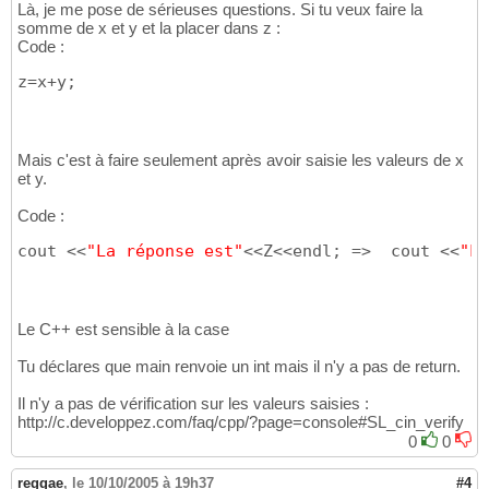
Là, je me pose de sérieuses questions. Si tu veux faire la
somme de x et y et la placer dans z :
Code :
z=x+y;
Mais c'est à faire seulement après avoir saisie les valeurs de x
et y.
Code :
cout <<
"La réponse est"
<<Z<<endl; =>  cout <<
"La
Le C++ est sensible à la case
Tu déclares que main renvoie un int mais il n'y a pas de return.
Il n'y a pas de vérification sur les valeurs saisies :
http://c.developpez.com/faq/cpp/?page=console#SL_cin_verify
0
0
reggae
,
le 10/10/2005 à 19h37
#4