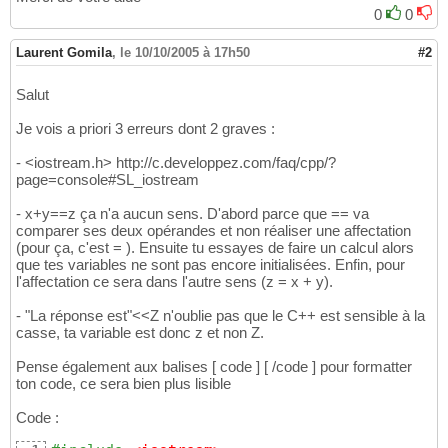
0
0
Laurent Gomila
,
le 10/10/2005 à 17h50
#2
Salut
Je vois a priori 3 erreurs dont 2 graves :
- <iostream.h> http://c.developpez.com/faq/cpp/?
page=console#SL_iostream
- x+y==z ça n'a aucun sens. D'abord parce que == va
comparer ses deux opérandes et non réaliser une affectation
(pour ça, c'est = ). Ensuite tu essayes de faire un calcul alors
que tes variables ne sont pas encore initialisées. Enfin, pour
l'affectation ce sera dans l'autre sens (z = x + y).
- "La réponse est"<<Z n'oublie pas que le C++ est sensible à la
casse, ta variable est donc z et non Z.
Pense également aux balises [ code ] [ /code ] pour formatter
ton code, ce sera bien plus lisible
Code :