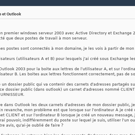
e et Outlook
mon premier windows serveur 2003 avec Active Directory et Exchange 
cté que deux postes de travail à mon serveur.
es postes sont connectés à mon domaine, je les vois à partir de mon 
lisateurs (utilisateurs A et B) pour lesquels j'ai créé sous Exchange le
 Outlook 2003 pour la boite aux lettres de l'utilisateur A, et sur l'ordi
ilisateur B. Les boites aux lettres fonctionnent correctement, pas de so
é un dossier public qui va contenir des carnets d'adresses partagés s
s ce dossier public (dans outlook) un carnet d'adresses nommé CLIENT 
OURNISSEUR.
ve dans Outlook les deux carnets d'adresses de mon dossier public, je
En revanche, mon problème est que lorsque sur l'ordinateur A je cré
net CLIENT et sur l'ordinateur B lorsque je créé un nouveau message, 
 pouvoir, indifféremment du poste sur lequel je suis, utiliser l'un o
e avis, qu'ai-je oublié de faire ?