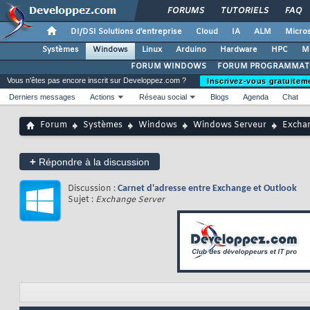
FORUMS
TUTORIELS
FAQ
DI/DSI Solutions d'entreprise
Cloud
IA
ALM
Micros
Systèmes
Windows
Linux
Arduino
Hardware
HPC
M
FORUM WINDOWS
FORUM PROGRAMMAT
Vous n'êtes pas encore inscrit sur Developpez.com ?
Inscrivez-vous gratuitem
Derniers messages
Actions
Réseau social
Blogs
Agenda
Chat
Forum
Systèmes
Windows
Windows Serveur
Exchan
+
Répondre à la discussion
Discussion :
Carnet d'adresse entre Exchange et Outlook
Sujet :
Exchange Server