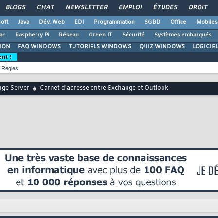
BLOGS
CHAT
NEWSLETTER
EMPLOI
ÉTUDES
DROIT
oft
Java
Dév. Web
EDI
Programmation
SGBD
Office
Mobiles
ac
Raspberry Pi
Réseau
Green IT
Sécurité
Systèmes embarqués
ION
FAQ WINDOWS
TUTORIELS WINDOWS
QUIZ WINDOWS
LOGICIE
ent !
Règles
ge Server
Carnet d'adresse entre Exchange et Outlook