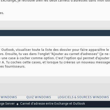
 Exchange, je retrouve bien les deux carnets d'adresses dans mon dos
es.
ir Outlook, visualiser toute la liste des dossier pour faire apparaître le 
urs. Ensuite, tu vas dans l'onglet "Ajouter au carnet d'adresses" (je n
e une case à cocher comme option. C'est l'option qui permet d'ajouter
ur A. Tu coches cette cases, et lorsque tu créeras un nouveau message
les fournisseurs.
S WINDOWS
QUIZ WINDOWS
LOGICIELS & SOURCES WINDOWS
ge Server
Carnet d'adresse entre Exchange et Outlook