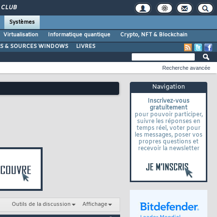
CLUB
Systèmes
Virtualisation
Informatique quantique
Crypto, NFT & Blockchain
LS & SOURCES WINDOWS
LIVRES
Recherche avancée
Navigation
Inscrivez-vous
gratuitement
pour pouvoir participer,
suivre les réponses en
temps réel, voter pour
les messages, poser vos
propres questions et
recevoir la newsletter
Outils de la discussion
Affichage