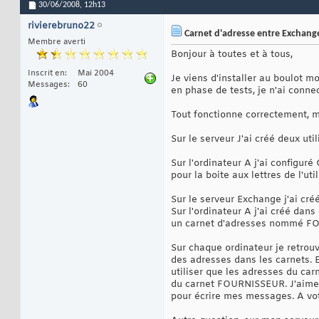
30/06/2008,
12h13
rivierebruno22
Carnet d'adresse entre Exchang
Membre averti
Bonjour à toutes et à tous,
Inscrit en
Mai 2004
Je viens d'installer au boulot 
Messages
60
en phase de tests, je n'ai conne
Tout fonctionne correctement, m
Sur le serveur J'ai créé deux uti
Sur l'ordinateur A j'ai configuré
pour la boite aux lettres de l'ut
Sur le serveur Exchange j'ai cré
Sur l'ordinateur A j'ai créé dan
un carnet d'adresses nommé F
Sur chaque ordinateur je retrou
des adresses dans les carnets. 
utiliser que les adresses du car
du carnet FOURNISSEUR. J'aimerai
pour écrire mes messages. A votr