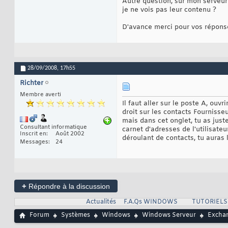
Autre question, sur mon serveur
je ne vois pas leur contenu ?
D'avance merci pour vos répons
28/09/2008,
17h55
Richter
Membre averti
Il faut aller sur le poste A, ouvr
droit sur les contacts Fournisse
mais dans cet onglet, tu as just
Consultant informatique
carnet d'adresses de l'utilisate
Inscrit en
Août 2002
déroulant de contacts, tu auras 
Messages
24
+
Répondre à la discussion
Actualités
F.A.Qs WINDOWS
TUTORIEL
Forum
Systèmes
Windows
Windows Serveur
Exchan