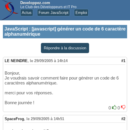
Developpez.com
Le Club des Développeurs et IT Pro
Actus
Forum JavaScript
Emploi
JavaScript
:
[javascript] générer un code de 6 caractère
alphanumérique
Répondre à la discussion
LE NEINDRE
,
le 29/09/2005 à 14h14
#1
Bonjour,
Je voudrais savoir comment faire pour générer un code de 6
caractères alphanumérique.
merci pour vos réponses.
Bonne journée !
0
0
SpaceFrog
,
le 29/09/2005 à 14h51
#2