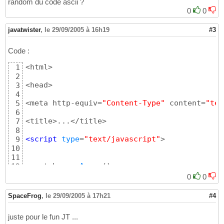
random du code ascii ?
0
0
javatwister
,
le 29/09/2005 à 16h19
#3
Code :
<html>

1
2
<head>

3
4
<meta http-equiv=
"Content-Type"
 content=
"tex
5
6
<title>...</title>

7
8
<script
 type
=
"text/javascript"
>

9
10
11
var
 tab=
new
Array
(
)
12
var
 tab2=
new
Array
(
)
;

13
0
0
14
function
random
(
disp
)
{
15
SpaceFrog
,
le 29/09/2005 à 17h21
#4
16
for
(
i=
48
;i<
58
;i++
)
{
17
juste pour le fun JT ...
	tab.
push
(
i
)
18