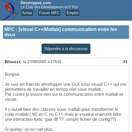
Developpez.com
Le Club des Développeurs et IT Pro
Actus
Forum MFC
Emploi
MFC
:
[visual C++/Matlab] communication entre les
deux
Répondre à la discussion
Bilouzzz
,
le 27/09/2005 à 17h10
#1
Bonjour,
Je suis en train de développer une GUI sous visual C++ qui me
permettera de travailler en temps réel sous matlab.
Par contre je trouve rien sur la communication entre matlab et
visual.
Il y aurait bien des classes sous matlab pour transformer le
code matlab (.M) en C ou C++ mais je voudrai vraiment faire
une interaction forte. (par dll ??, simple fichier de config??)
Si quelqu' un en sait plus...