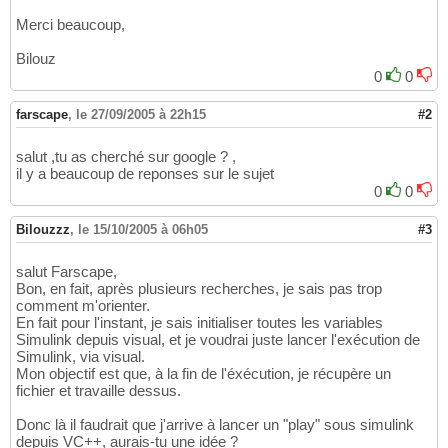
Merci beaucoup,
Bilouz
0
0
farscape
,
le 27/09/2005 à 22h15
#2
salut ,tu as cherché sur google ? ,
il y a beaucoup de reponses sur le sujet
0
0
Bilouzzz
,
le 15/10/2005 à 06h05
#3
salut Farscape,
Bon, en fait, après plusieurs recherches, je sais pas trop
comment m'orienter.
En fait pour l'instant, je sais initialiser toutes les variables
Simulink depuis visual, et je voudrai juste lancer l'exécution de
Simulink, via visual.
Mon objectif est que, à la fin de l'éxécution, je récupère un
fichier et travaille dessus.
Donc là il faudrait que j'arrive à lancer un "play" sous simulink
depuis VC++, aurais-tu une idée ?