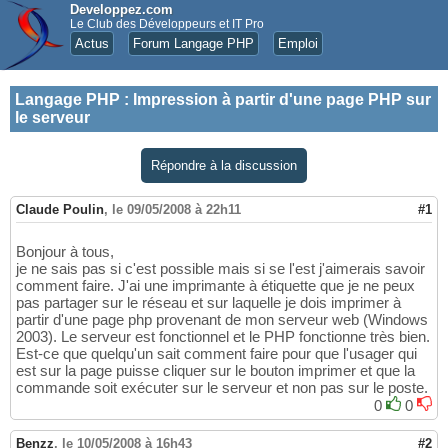
Developpez.com
Le Club des Développeurs et IT Pro
Actus
Forum Langage PHP
Emploi
Langage PHP
:
Impression à partir d'une page PHP sur
le serveur
Répondre à la discussion
Claude Poulin
,
le 09/05/2008 à 22h11
#1
Bonjour à tous,
je ne sais pas si c'est possible mais si se l'est j'aimerais savoir
comment faire. J'ai une imprimante à étiquette que je ne peux
pas partager sur le réseau et sur laquelle je dois imprimer à
partir d'une page php provenant de mon serveur web (Windows
2003). Le serveur est fonctionnel et le PHP fonctionne très bien.
Est-ce que quelqu'un sait comment faire pour que l'usager qui
est sur la page puisse cliquer sur le bouton imprimer et que la
commande soit exécuter sur le serveur et non pas sur le poste.
0
0
Benzz
,
le 10/05/2008 à 16h43
#2