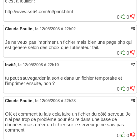
c'est a fouiller :
http://www.ss64.com/nt/print.html
0
0
Claude Poulin
,
le 12/05/2008 à 22h02
#6
Je ne veux pas imprimer un fichier mais bien une page php qui
est généré selon des choix que l'utilisateur fait.
0
0
Invité
,
le 12/05/2008 à 22h10
#7
tu peut sauvegarder la sortie dans un fichier temporaire et
l'imprimer ensuite, non ?
0
0
Claude Poulin
,
le 12/05/2008 à 22h28
#8
OK et comment tu fais cela faire un fichier du côté serveur. Je
n'ai pas trop de problème pour écrire dans une base de
données mais créer un fichier sur le serveur je ne sais pas
comment.
0
0