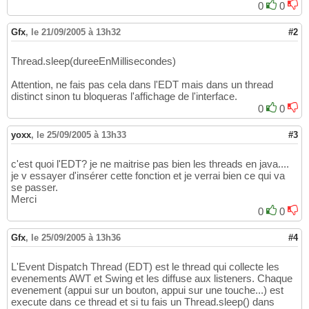
0
0
Gfx
,
le 21/09/2005 à 13h32
#2
Thread.sleep(dureeEnMillisecondes)
Attention, ne fais pas cela dans l'EDT mais dans un thread
distinct sinon tu bloqueras l'affichage de l'interface.
0
0
yoxx
,
le 25/09/2005 à 13h33
#3
c'est quoi l'EDT? je ne maitrise pas bien les threads en java....
je v essayer d'insérer cette fonction et je verrai bien ce qui va
se passer.
Merci
0
0
Gfx
,
le 25/09/2005 à 13h36
#4
L'Event Dispatch Thread (EDT) est le thread qui collecte les
evenements AWT et Swing et les diffuse aux listeners. Chaque
evenement (appui sur un bouton, appui sur une touche...) est
execute dans ce thread et si tu fais un Thread.sleep() dans