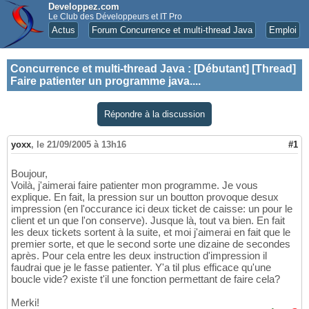
Developpez.com
Le Club des Développeurs et IT Pro
Actus
Forum Concurrence et multi-thread Java
Emploi
Concurrence et multi-thread Java
:
[Débutant] [Thread]
Faire patienter un programme java....
Répondre à la discussion
yoxx
,
le 21/09/2005 à 13h16
#1
Boujour,
Voilà, j'aimerai faire patienter mon programme. Je vous
explique. En fait, la pression sur un boutton provoque desux
impression (en l'occurance ici deux ticket de caisse: un pour le
client et un que l'on conserve). Jusque là, tout va bien. En fait
les deux tickets sortent à la suite, et moi j'aimerai en fait que le
premier sorte, et que le second sorte une dizaine de secondes
après. Pour cela entre les deux instruction d'impression il
faudrai que je le fasse patienter. Y'a til plus efficace qu'une
boucle vide? existe t'il une fonction permettant de faire cela?
Merki!