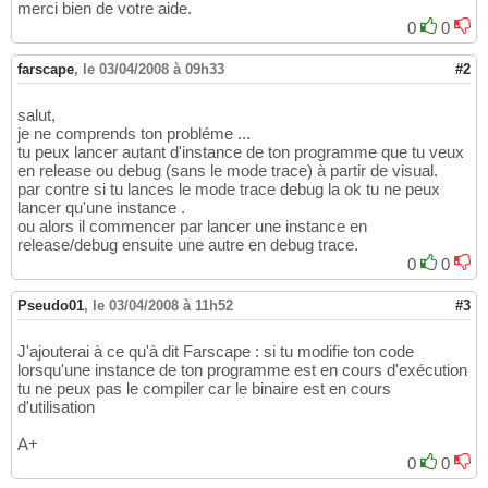
merci bien de votre aide.
0
0
farscape
,
le 03/04/2008 à 09h33
#2
salut,
je ne comprends ton probléme ...
tu peux lancer autant d'instance de ton programme que tu veux
en release ou debug (sans le mode trace) à partir de visual.
par contre si tu lances le mode trace debug la ok tu ne peux
lancer qu'une instance .
ou alors il commencer par lancer une instance en
release/debug ensuite une autre en debug trace.
0
0
Pseudo01
,
le 03/04/2008 à 11h52
#3
J'ajouterai à ce qu'à dit Farscape : si tu modifie ton code
lorsqu'une instance de ton programme est en cours d'exécution
tu ne peux pas le compiler car le binaire est en cours
d'utilisation
A+
0
0