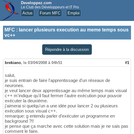
Developpez.com
Le Club des Développeurs et IT Pro
Actus
Forum MFC
Emploi
MFC
:
lancer plusieurs execution au meme temps sous
vc++
Répondre à la discussion
brekiano
,
le 03/04/2008 à 04h51
#1
salut,
je suis entrain de faire l'apprentissage d'un réseaux de
neurones.
je veut lancer deux apprentissage au même temps mais visual
c++ m'indique qu'il faut fermer l'autre exécution pour pouvoir
exécuter la deuxième.
j'aimerai si quelqu'un a une idée pour lancer 2 ou plusieurs
exécution sous visual c++.
remarque: g entendu parler d'exécuter un programme en
background ?!!
je pense que ça marche avec cette solution mais je ne sais pas
comment le faire.