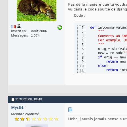
Pas de la manière que tu voudrai
vu dans le code source de djang
Code :
def
 intcomma
(
value
1
Inscrit en
Août 2006
"""
2
Messages
1 074
    Converts an in
3
    For example, 3
4
    """
5
    orig = str
(
val
6
    new = re.sub
(
"
7
if
 orig == new:
8
return
 new

9
else
:

10
return
 int
11
31/03/2008,
10h18
Mysti¢
Membre confirmé
Hehe, j'aurais jamais pense a uti