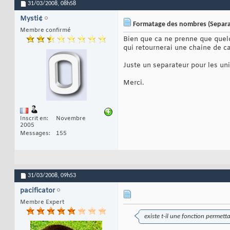
31/03/2008,
08h58
Mysti¢
Formatage des nombres (Separa
Membre confirmé
Bien que ca ne prenne que quelq
qui retournerai une chaine de 
Juste un separateur pour les unit
Merci.
Inscrit en
Novembre
2005
Messages
155
31/03/2008,
09h53
pacificator
Membre Expert
existe t-il une fonction permet