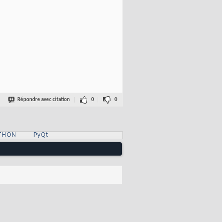
Répondre avec citation
0
0
YTHON
PyQt