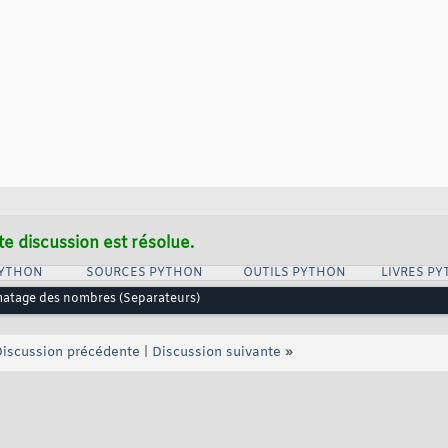
te discussion est résolue.
PYTHON
SOURCES PYTHON
OUTILS PYTHON
LIVRES P
atage des nombres (Separateurs)
iscussion précédente
|
Discussion suivante
»