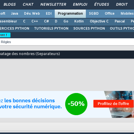
BLOGS
CHAT
NEWSLETTER
EMPLOI
ÉTUDES
DROIT
oft
Java
Dév. Web
EDI
Programmation
SGBD
Office
Mobiles
ssembleur
C
C++
C#
D
Go
Kotlin
Objective C
Pascal
Pe
ERCICES PYTHON
TUTORIELS PYTHON
SOURCES PYTHON
OUTILS PYTH
ent !
Règles
atage des nombres (Separateurs)