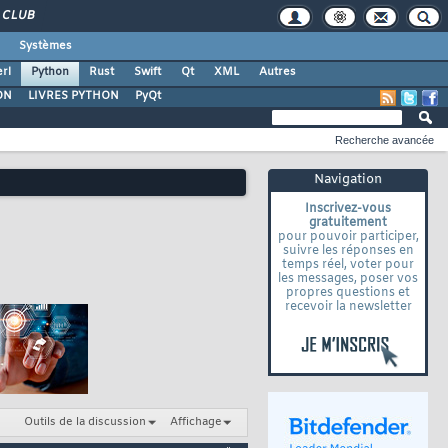
CLUB
Systèmes
rl
Python
Rust
Swift
Qt
XML
Autres
ON
LIVRES PYTHON
PyQt
Recherche avancée
Navigation
Inscrivez-vous
gratuitement
pour pouvoir participer,
suivre les réponses en
temps réel, voter pour
les messages, poser vos
propres questions et
recevoir la newsletter
Outils de la discussion
Affichage