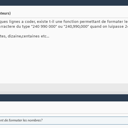
teurs)
ues lignes a coder, existe t-il une fonction permettant de formater l
carractere du type "240 990 000" ou "240,990,000" quand on luipasse
es, dizaine,centaines etc...
tant de formater les nombres?