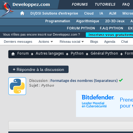
FORUMS
TUTORIELS
FAQ
DI/DSI Solutions d'entreprise
Cloud
IA
ALM
Micros
Programmation
Algorithmique
2D-3D-Jeux
A
FORUM PYTHON
F.A.Q PYTHON
EX
Vous n'êtes pas encore inscrit sur Developpez.com ?
Inscrivez-vous gratuitem
Derniers messages
Actions
Réseau social
Blogs
Agenda
Chat
Forum
Autres langages
Python
Général Python
Form
+
Répondre à la discussion
Discussion :
Formatage des nombres (Separateurs)
Sujet :
Python