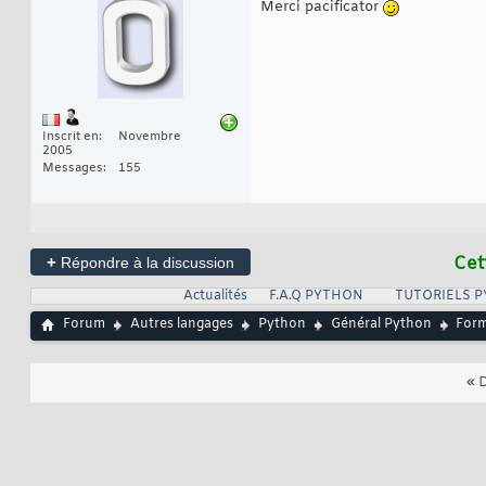
Merci pacificator
Inscrit en
Novembre
2005
Messages
155
+
Cet
Répondre à la discussion
Actualités
F.A.Q PYTHON
TUTORIELS 
Forum
Autres langages
Python
Général Python
Form
«
D