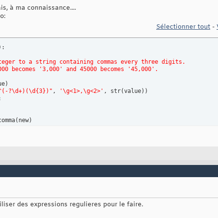
s, à ma connaissance....
o:
Sélectionner tout
-
)
:

teger to a string containing commas every three digits.
000 becomes '3,000' and 45000 becomes '45,000'.
ue
)
^(-?\d+)(\d{3})"
, 
'\g<1>,\g<2>'
, str
(
value
)
)


comma
(
new
)
liser des expressions regulieres pour le faire.