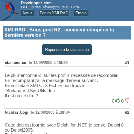
Developpez.com
Le Club des Développeurs et IT Pro
Actus
Forum XMLRAD
Emploi
XMLRAD
:
Bugs post R2 : comment récupérer la
dernière version ?
Répondre à la discussion
et.et-and-co
,
le 12/09/2005 à 16h39
#1
Le pb mentionné ici sur les profils nécessite de recompiler.
En recompilant j'ai le message d'erreur suivant :
Erreur fatale XMLCLX Fichier non trouvé
"Borland.Vcl.SysUtils.dcu"
Il est où ce dcu ?
0
0
Nicolas.Cogi
,
le 12/09/2005 à 18h04
#2
Cette dcu est fournie avec Delphi for .NET, je pense, Delphi 8
ou Delphi2005.