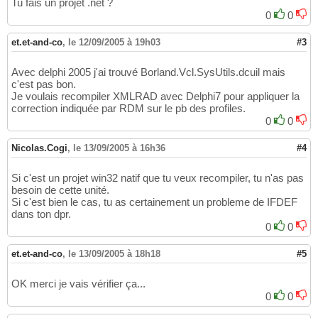
Tu fais un projet .net ?
0
0
et.et-and-co
,
le 12/09/2005 à 19h03
#3
Avec delphi 2005 j'ai trouvé Borland.Vcl.SysUtils.dcuil mais
c'est pas bon.
Je voulais recompiler XMLRAD avec Delphi7 pour appliquer la
correction indiquée par RDM sur le pb des profiles.
0
0
Nicolas.Cogi
,
le 13/09/2005 à 16h36
#4
Si c'est un projet win32 natif que tu veux recompiler, tu n'as pas
besoin de cette unité.
Si c'est bien le cas, tu as certainement un probleme de IFDEF
dans ton dpr.
0
0
et.et-and-co
,
le 13/09/2005 à 18h18
#5
OK merci je vais vérifier ça...
0
0