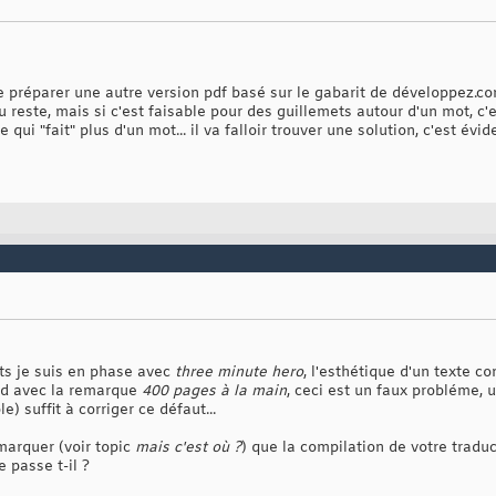
e préparer une autre version pdf basé sur le gabarit de développez.co
u reste, mais si c'est faisable pour des guillemets autour d'un mot, c'
qui "fait" plus d'un mot... il va falloir trouver une solution, c'est évi
ts je suis en phase avec
three minute hero
, l'esthétique d'un texte c
ord avec la remarque
400 pages à la main
, ceci est un faux probléme, u
) suffit à corriger ce défaut...
emarquer (voir topic
mais c'est où ?
) que la compilation de votre traduc
e passe t-il ?