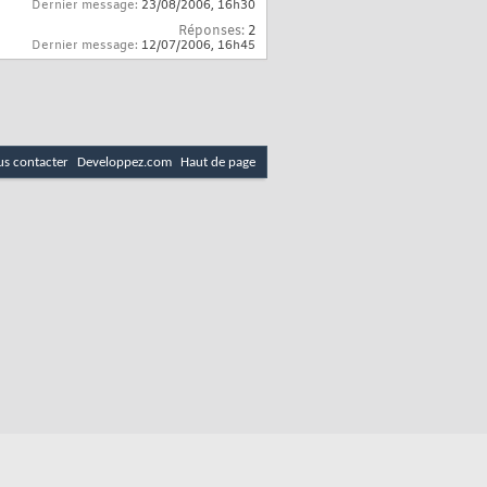
Dernier message:
23/08/2006,
16h30
Réponses:
2
Dernier message:
12/07/2006,
16h45
s contacter
Developpez.com
Haut de page