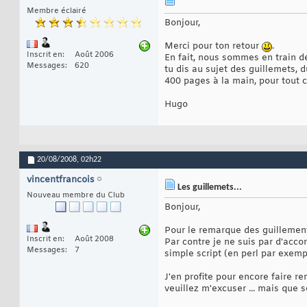
Membre éclairé
Bonjour,
Merci pour ton retour
.
Inscrit en
Août 2006
En fait, nous sommes en train d
Messages
620
tu dis au sujet des guillemets, d
400 pages à la main, pour tout ce 
Hugo
20/08/2008,
02h22
vincentfrancois
Les guillemets...
Nouveau membre du Club
Bonjour,
Pour le remarque des guillemen
Inscrit en
Août 2008
Par contre je ne suis par d'acc
Messages
7
simple script (en perl par exemple
J'en profite pour encore faire r
veuillez m'excuser ... mais que s