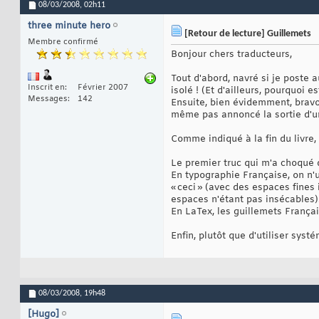
08/03/2008,
02h11
three minute hero
[Retour de lecture] Guillemets
Membre confirmé
Bonjour chers traducteurs,
Tout d'abord, navré si je poste a
Inscrit en
Février 2007
isolé ! (Et d'ailleurs, pourquoi e
Messages
142
Ensuite, bien évidemment, bravo 
même pas annoncé la sortie d'un
Comme indiqué à la fin du livre,
Le premier truc qui m'a choqué d
En typographie Française, on n'u
« ceci » (avec des espaces fines 
espaces n'étant pas insécables)
En LaTex, les guillemets Françai
Enfin, plutôt que d'utiliser syst
08/03/2008,
19h48
[Hugo]