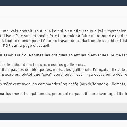
u mauvais endroit. Tout ici a l'air si bien étiqueté que j'ai l'impressi
st-il isolé ? Je suis étonné d'être le premier à faire un retour d'expéri
à tout le monde pour l'énorme travail de traduction. Je suis bien tri
 PDF sur la page d'accueil.
 il semblerait que toutes les critiques soient les bienvenues. Je me la
és le début de la lecture, c'est les guillemets…
tilise pas les double quotes, mais… les guillemets Français ! Il est b
insécables) plutôt que "ceci", voire, pire, " ceci " (ça occasionne des r
.
s s'écrivent avec les commandes \og et \fg (ouvrir/fermer guillemets, 
ématiquement les guillemets, pourquoi ne pas utiliser davantage l'itali