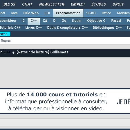
BLOGS
CHAT
NEWSLETTER
EMPLOI
ÉTUDES
DROIT
oft
Java
Dév. Web
EDI
Programmation
SGBD
Office
Mobiles
ssembleur
C
C++
C#
D
Go
Kotlin
Objective C
Pascal
Pe
Tutoriels C++
Livres C++
Outils & compilateurs C++
Bibliothèques C++
S
ent !
Règles
en C++
[Retour de lecture] Guillemets