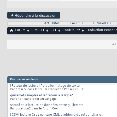
+
Répondre à la discussion
Actualités
FAQ C++
Tutoriels C++
Forum
C et C++
C++
Contribuez
Traduction Penser 
«
D
Discussions similaires
[Retour de lecture] Pb de formatage de texte
Par tintin72 dans le forum Traduction Penser en C++
guillemets simples et le "retour à la ligne"
Par dridri dans le forum Langage
sscanf et la lecture de données entre guillemets
Par poseidon2 dans le forum C++
[CSV] lecture Csv / ecriture XML probleme de retour chariot