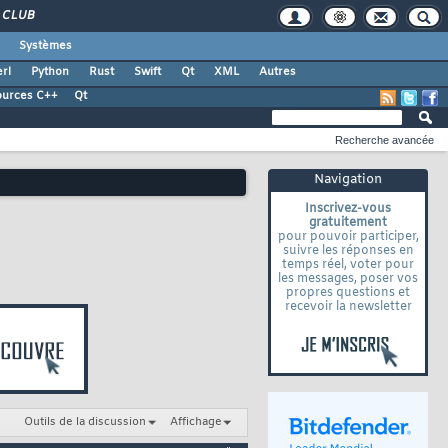
CLUB
Systèmes
rl
Python
Rust
Swift
Qt
XML
Autres
ources C++
Qt
Recherche avancée
Navigation
Inscrivez-vous
gratuitement
pour pouvoir participer,
suivre les réponses en
temps réel, voter pour
les messages, poser vos
propres questions et
recevoir la newsletter
Outils de la discussion
Affichage