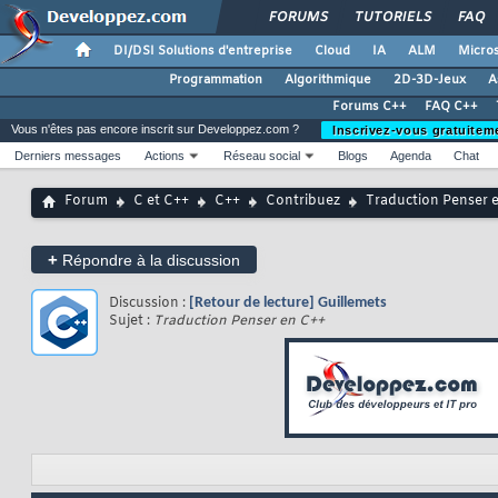
FORUMS
TUTORIELS
FAQ
DI/DSI Solutions d'entreprise
Cloud
IA
ALM
Micros
Programmation
Algorithmique
2D-3D-Jeux
A
Forums C++
FAQ C++
Vous n'êtes pas encore inscrit sur Developpez.com ?
Inscrivez-vous gratuitem
Derniers messages
Actions
Réseau social
Blogs
Agenda
Chat
Forum
C et C++
C++
Contribuez
Traduction Penser 
+
Répondre à la discussion
Discussion :
[Retour de lecture] Guillemets
Sujet :
Traduction Penser en C++