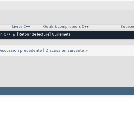
Livres C++
Outils & compilateurs C++
Source
en C++
[Retour de lecture] Guillemets
iscussion précédente
|
Discussion suivante
»