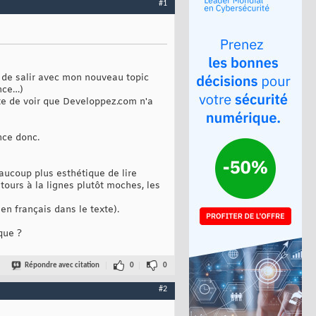
#1
on de salir avec mon nouveau topic
ence…)
ste de voir que Developpez.com n'a
nce donc.
eaucoup plus esthétique de lire
etours à la lignes plutôt moches, les
en français dans le texte).
que ?
Répondre avec citation
0
0
#2