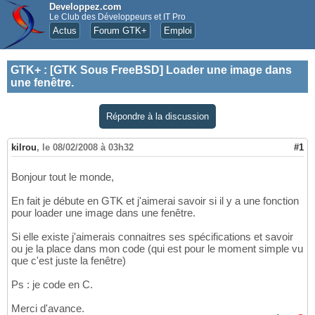
Developpez.com
Le Club des Développeurs et IT Pro
Actus
Forum GTK+
Emploi
GTK+
:
[GTK Sous FreeBSD] Loader une image dans
une fenêtre.
Répondre à la discussion
kilrou
,
le 08/02/2008 à 03h32
#1
Bonjour tout le monde,
En fait je débute en GTK et j'aimerai savoir si il y a une fonction
pour loader une image dans une fenêtre.
Si elle existe j'aimerais connaitres ses spécifications et savoir
ou je la place dans mon code (qui est pour le moment simple vu
que c'est juste la fenêtre)
Ps : je code en C.
Merci d'avance.