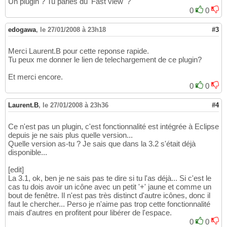
Un plugin ? Tu parles du 'Fast view' ?
0
0
edogawa
,
le 27/01/2008 à 23h18
#3
Merci Laurent.B pour cette reponse rapide.
Tu peux me donner le lien de telechargement de ce plugin?
Et merci encore.
0
0
Laurent.B
,
le 27/01/2008 à 23h36
#4
Ce n'est pas un plugin, c'est fonctionnalité est intégrée à Eclipse
depuis je ne sais plus quelle version...
Quelle version as-tu ? Je sais que dans la 3.2 s'était déjà
disponible...
[edit]
La 3.1, ok, ben je ne sais pas te dire si tu l'as déjà... Si c'est le
cas tu dois avoir un icône avec un petit '+' jaune et comme un
bout de fenêtre. Il n'est pas très distinct d'autre icônes, donc il
faut le chercher... Perso je n'aime pas trop cette fonctionnalité
mais d'autres en profitent pour libérer de l'espace.
0
0