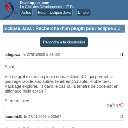
Developpez.com
Le Club des Développeurs et IT Pro
Actus
Forum Eclipse Java
Emploi
Eclipse Java
:
Recherche d'un plugin pour eclipse 3.1
Répondre à la discussion
edogawa
,
le 27/01/2008 à 23h00
#1
Salut,
Est ce qu'il existe un plugin sous eclipse 3.1; qui permet la
passage rapide aux autres fenetres(Console, Problemes,
Package explorer,...) dans le cas ou la fenetre de code est en
affichage plein ecran ?
Et merci bien.
0
0
Laurent.B
,
le 27/01/2008 à 23h07
#2