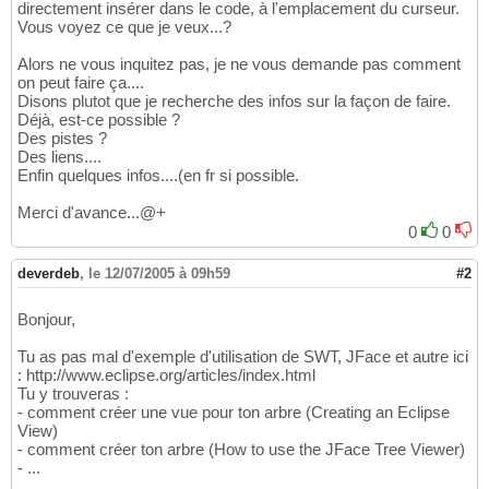
directement insérer dans le code, à l'emplacement du curseur.
Vous voyez ce que je veux...?
Alors ne vous inquitez pas, je ne vous demande pas comment
on peut faire ça....
Disons plutot que je recherche des infos sur la façon de faire.
Déjà, est-ce possible ?
Des pistes ?
Des liens....
Enfin quelques infos....(en fr si possible.
Merci d'avance...@+
0
0
deverdeb
,
le 12/07/2005 à 09h59
#2
Bonjour,
Tu as pas mal d'exemple d'utilisation de SWT, JFace et autre ici
: http://www.eclipse.org/articles/index.html
Tu y trouveras :
- comment créer une vue pour ton arbre (Creating an Eclipse
View)
- comment créer ton arbre (How to use the JFace Tree Viewer)
- ...