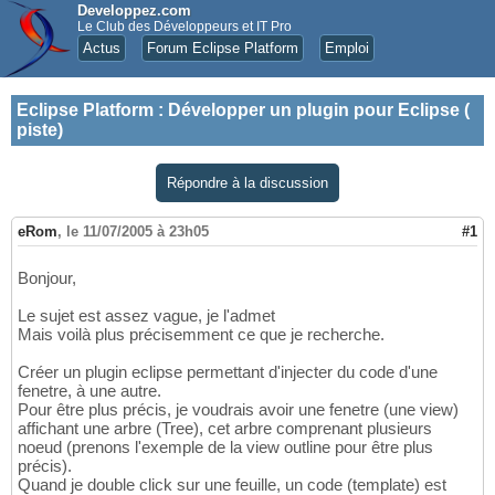
Developpez.com
Le Club des Développeurs et IT Pro
Actus
Forum Eclipse Platform
Emploi
Eclipse Platform
:
Développer un plugin pour Eclipse (
piste)
Répondre à la discussion
eRom
,
le 11/07/2005 à 23h05
#1
Bonjour,
Le sujet est assez vague, je l'admet
Mais voilà plus précisemment ce que je recherche.
Créer un plugin eclipse permettant d'injecter du code d'une
fenetre, à une autre.
Pour être plus précis, je voudrais avoir une fenetre (une view)
affichant une arbre (Tree), cet arbre comprenant plusieurs
noeud (prenons l'exemple de la view outline pour être plus
précis).
Quand je double click sur une feuille, un code (template) est