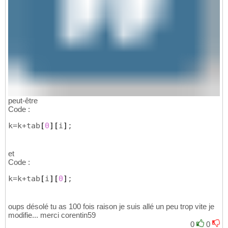
peut-être
Code :
k=k+tab
[
0
]
[
i
]
;
et
Code :
k=k+tab
[
i
]
[
0
]
;
oups désolé tu as 100 fois raison je suis allé un peu trop vite je
modifie... merci corentin59
0
0