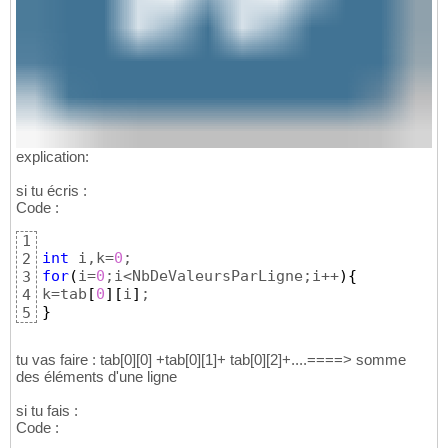
explication:
si tu écris :
Code :
1
int
 i,k=
0
2
for
(
i=
0
;i<NbDeValeursParLigne;i++
)
{
3
k=tab
[
0
]
[
i
]
4
}
5
tu vas faire : tab[0][0] +tab[0][1]+ tab[0][2]+....====> somme
des éléments d'une ligne
si tu fais :
Code :