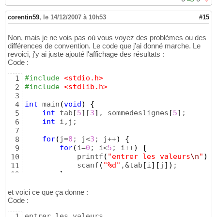
            printf
(
"t[%d][%d] = "
, ligne, j
)
14
            scanf
(
"%d"
, &
(
tab
[
ligne
]
[
j
]
)
)
;

15
corentin59
,
le 14/12/2007 à 10h53
#15
}
16
        printf
(
"
\n
"
)
;

17
Non, mais je ne vois pas où vous voyez des problèmes ou des
}
18
différences de convention. Le code que j'ai donné marche. Le
19
revoici, j'y ai juste ajouté l'affichage des résultats :
for
(
ligne = 
0
; ligne < 
5
; ligne++
)
20
Code :
{
21
        sommedeslignes
[
ligne
]
 = 
0
;

22
#include
 <stdio.h>
1
for
(
j = 
0
; j < 
3
; j++
)
23
#include
 <stdlib.h>
2
            sommedeslignes
[
ligne
]
 += tab
[
lig
24
3
        printf
(
"sommedeslignes[%d] = %d
\n
"
, 
25
int
 main
(
void
)
{
4
}
26
int
 tab
[
5
]
[
3
]
, sommedeslignes
[
5
]
;

5
27
int
 i,j;

6
return
0
28
7
}
29
for
(
j=
0
; j<
3
; j++
)
{
8
for
(
i=
0
; i<
5
; i++
)
{
9
            printf
(
"entrer les valeurs
\n
"
)
;

10
            scanf
(
"%d"
,&tab
[
i
]
[
j
]
)
;

11
}
12
}
13
14
et voici ce que ça donne :
for
(
i=
0
;i<
5
;i++
)
{
Code :
15
        sommedeslignes
[
i
]
=
0
;

16
1