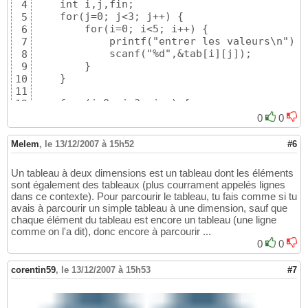
    int i,j,fin; 

4
    for(j=0; j<3; j++) {

5
        for(i=0; i<5; i++) {

6
            printf("entrer les valeurs\n"); 

7
            scanf("%d",&tab[i][j]);

8
        }

9
    }

10
11
    for (j=0; j<3; j++) {

12
        for(i=0; i<5; i++) {

13
0
0
            printf("tab[%d][%d]=%d\n", i,j,t
14
        }

15
Melem
,
le 13/12/2007 à 15h52
#6
    }

16
17
Un tableau à deux dimensions est un tableau dont les éléments
    for (i=0;i<5;i++) {

18
sont également des tableaux (plus courrament appelés lignes
        sommedeslignes[i]=0;

19
dans ce contexte). Pour parcourir le tableau, tu fais comme si tu
        for (j=0;j<3;j++) {

20
avais à parcourir un simple tableau à une dimension, sauf que
           sommedeslignes[i]=sommedeslignes[
21
chaque élément du tableau est encore un tableau (une ligne
        }

22
comme on l'a dit), donc encore à parcourir ...
    }

23
0
0
    return 0;

24
}
25
corentin59
,
le 13/12/2007 à 15h53
#7