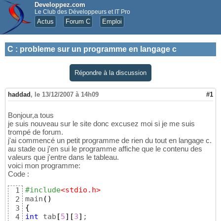
Developpez.com
Le Club des Développeurs et IT Pro
Actus
Forum C
Emploi
C
:
probleme sur un programme en langage c
Répondre à la discussion
haddad
,
le 13/12/2007 à 14h09
#1
Bonjour,a tous
je suis nouveau sur le site donc excusez moi si je me suis
trompé de forum.
j'ai commencé un petit programme de rien du tout en langage c.
au stade ou j'en sui le programme affiche que le contenu des
valeurs que j'entre dans le tableau.
voici mon programme:
Code :
#include
<stdio.h>
1
main
(
)
2
{
3
int
 tab
[
5
]
[
3
]
4