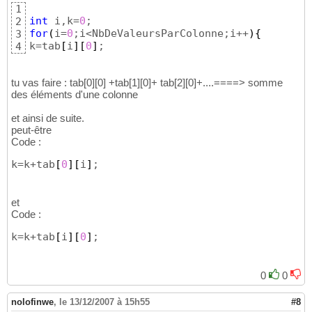
1
int
 i,k=
0
2
for
(
i=
0
;i<NbDeValeursParColonne;i++
)
{
3
k=tab
[
i
]
[
0
]
;
4
tu vas faire : tab[0][0] +tab[1][0]+ tab[2][0]+....====> somme
des éléments d'une colonne
et ainsi de suite.
peut-être
Code :
k=k+tab
[
0
]
[
i
]
;
et
Code :
k=k+tab
[
i
]
[
0
]
;
0
0
nolofinwe
,
le 13/12/2007 à 15h55
#8