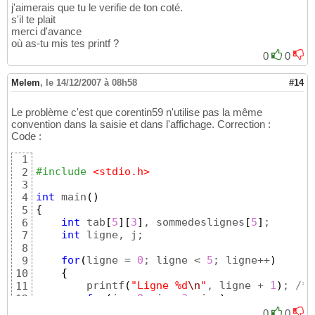
j'aimerais que tu le verifie de ton coté.
s'il te plait
merci d'avance
où as-tu mis tes printf ?
0
0
Melem
,
le 14/12/2007 à 08h58
#14
Le problème c'est que corentin59 n'utilise pas la même
convention dans la saisie et dans l'affichage. Correction :
Code :
1
#include
 <stdio.h>
2
3
int
 main
(
)
4
{
5
int
 tab
[
5
]
[
3
]
, sommedeslignes
[
5
]
;

6
int
 ligne, j;

7
8
for
(
ligne = 
0
; ligne < 
5
; ligne++
)
9
{
10
        printf
(
"Ligne %d
\n
"
, ligne + 
1
)
; 
/* 
11
for
(
j = 
0
; j < 
3
; j++
)
12
{
13
0
0