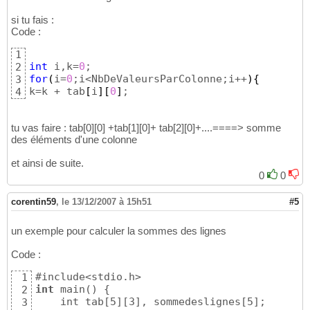
si tu fais :
Code :
1
int
 i,k=
0
2
for
(
i=
0
;i<NbDeValeursParColonne;i++
)
{
3
k=k + tab
[
i
]
[
0
]
;
4
tu vas faire : tab[0][0] +tab[1][0]+ tab[2][0]+....====> somme
des éléments d'une colonne
et ainsi de suite.
0
0
corentin59
,
le 13/12/2007 à 15h51
#5
un exemple pour calculer la sommes des lignes
Code :
1
int
 main() { 

2
    int tab[5][3], sommedeslignes[5]; 

3