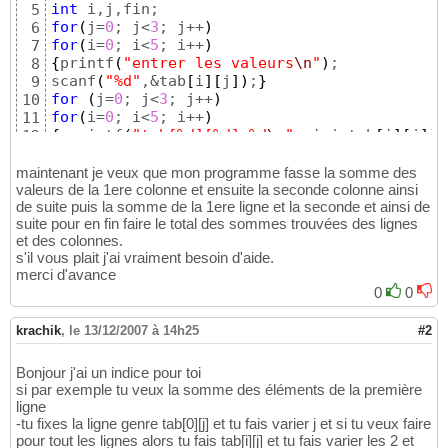
int
5
for
(
j=
0
; j<
3
; j++
)
6
for
(
i=
0
; i<
5
; i++
)
7
{
printf
(
"entrer les valeurs
\n
"
)
; 

8
scanf
(
"%d"
,&tab
[
i
]
[
j
]
)
;
}
9
for
(
j=
0
; j<
3
; j++
)
10
for
(
i=
0
; i<
5
; i++
)
11
{
 printf
(
"tab[%d][%d]=%d
\n
"
, i,j,tab
[
i
]
[
j
]
)
;
12
scanf
(
"%d"
,&fin
)
13
}
14
maintenant je veux que mon programme fasse la somme des
valeurs de la 1ere colonne et ensuite la seconde colonne ainsi
de suite puis la somme de la 1ere ligne et la seconde et ainsi de
suite pour en fin faire le total des sommes trouvées des lignes
et des colonnes.
s'il vous plait j'ai vraiment besoin d'aide.
merci d'avance
0
0
krachik
,
le 13/12/2007 à 14h25
#2
Bonjour j'ai un indice pour toi
si par exemple tu veux la somme des éléments de la première
ligne
-tu fixes la ligne genre tab[0][j] et tu fais varier j et si tu veux faire
pour tout les lignes alors tu fais tab[i][j] et tu fais varier les 2 et