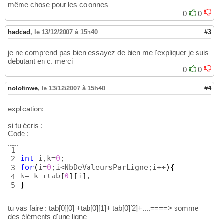
même chose pour les colonnes
0
0
haddad
,
le 13/12/2007 à 15h40
#3
je ne comprend pas bien essayez de bien me l'expliquer je suis
debutant en c. merci
0
0
nolofinwe
,
le 13/12/2007 à 15h48
#4
explication:
si tu écris :
Code :
1
int
 i,k=
0
2
for
(
i=
0
;i<NbDeValeursParLigne;i++
)
{
3
k= k +tab
[
0
]
[
i
]
4
}
5
tu vas faire : tab[0][0] +tab[0][1]+ tab[0][2]+....====> somme
des éléments d'une ligne