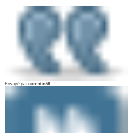
Envoyé par
corentin59