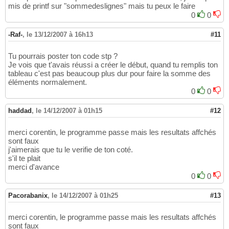
mis de printf sur "sommedeslignes" mais tu peux le faire
0
0
-Raf-
,
le 13/12/2007 à 16h13
#11
Tu pourrais poster ton code stp ?
Je vois que t'avais réussi a créer le début, quand tu remplis ton
tableau c'est pas beaucoup plus dur pour faire la somme des
éléments normalement.
0
0
haddad
,
le 14/12/2007 à 01h15
#12
merci corentin, le programme passe mais les resultats affchés
sont faux
j'aimerais que tu le verifie de ton coté.
s'il te plait
merci d'avance
0
0
Pacorabanix
,
le 14/12/2007 à 01h25
#13
merci corentin, le programme passe mais les resultats affchés
sont faux