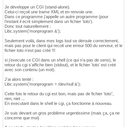
Je développe un CGI (stand-alone).
Celui-ci reçoit une trame XML et en renvoie une.
Dans ce programme j'appelle un autre programme (pour
l'instant il ecrit simplement dans un fichier 'toto').
Donc tout naturellement :
Libc.system('monprogram &');
Seulement voilà, dans mes logs tout se déroule correctement,
mais pas pour le client qui recoit une erreur 500 du serveur, et le
fichier toto n'est pas créé !!!
si j'execute ce CGI dans un shell (ce qui n'a pas de sens), le
retour du cgi s'affiche bien (stdout), et le fichier 'toto' est créé
avec son contenu (un mot).
J'ai alors tenté :
Libc.system('monprogram > /dev/null &');
Cette fois le retour du cgi est bon, mais pas de fichier 'toto",
rien, niet ...
En executant dans le shell le cgi, ça fonctionne à nouveau.
Je suis devant un gros problème urgentissime (mais ça, ça ne
concerne que moi)