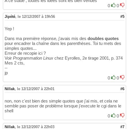
A ce stade , toutes les idées sont les bien venues
0
0
Jipété
,
le 12/12/2007 à 19h56
#5
Yep !
Dans ma première réponse, j'avais mis des
doubles quotes
pour encadrer la chaîne dans les parenthèses. Toi tu mets des
simples quotes...
Erreur de recopie ici ?
Voir
Programmation Linux
chez Eyrolles, 2e tirage 2001, p. 374
Mes 2 cts,
--
jp
0
0
Nillak
,
le 12/12/2007 à 22h01
#6
non, non c'est bien des simple quotes que j'ai mis, et cela ne
semble pas poser de problème lorsque j'execute le cgi dans le
shell
0
0
Nillak
,
le 12/12/2007 à 22h03
#7