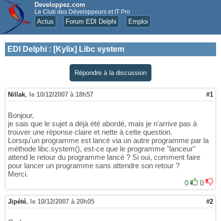
Developpez.com
Le Club des Développeurs et IT Pro
Actus
Forum EDI Delphi
Emploi
EDI Delphi
:
[Kylix] Libc system
Répondre à la discussion
Nillak
,
le 10/12/2007 à 18h57
#1
Bonjour,
je sais que le sujet a déjà été abordé, mais je n'arrive pas à
trouver une réponse claire et nette à cette question.
Lorsqu'un programme est lancé via un autre programme par la
méthode libc.system(), est-ce que le programme "lanceur"
attend le retour du programme lancé ? Si oui, comment faire
pour lancer un programme sans attendre son retour ?
Merci.
0
0
Jipété
,
le 10/12/2007 à 20h05
#2