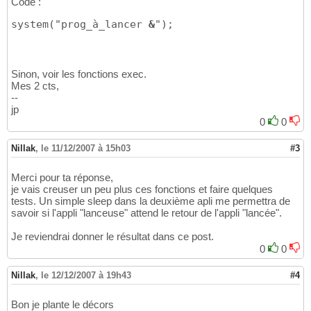
Code :
system("prog_à_lancer 
&
");
Sinon, voir les fonctions exec.
Mes 2 cts,
--
jp
0
0
Nillak
,
le 11/12/2007 à 15h03
#3
Merci pour ta réponse,
je vais creuser un peu plus ces fonctions et faire quelques
tests. Un simple sleep dans la deuxième apli me permettra de
savoir si l'appli "lanceuse" attend le retour de l'appli "lancée".
Je reviendrai donner le résultat dans ce post.
0
0
Nillak
,
le 12/12/2007 à 19h43
#4
Bon je plante le décors