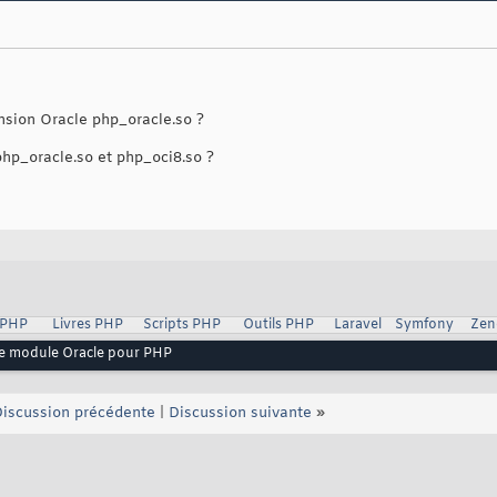
ension Oracle php_oracle.so ?
 php_oracle.so et php_oci8.so ?
 PHP
Livres PHP
Scripts PHP
Outils PHP
Laravel
Symfony
Zen
 le module Oracle pour PHP
iscussion précédente
|
Discussion suivante
»