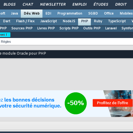
BLOGS
CHAT
NEWSLETTER
EMPLOI
ÉTUDES
DROIT
oft
Java
Dév. Web
EDI
Programmation
SGBD
Office
Mobiles
Dart
Flash / Flex
JavaScript
NodeJS
PHP
Ruby
TypeScript
 PHP
Sources PHP
Livres PHP
Scripts PHP
Outils PHP
Laravel
Symfo
ent !
Règles
 le module Oracle pour PHP