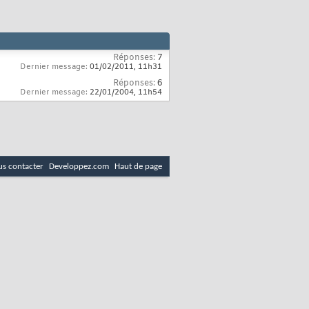
Réponses:
7
Dernier message:
01/02/2011,
11h31
Réponses:
6
Dernier message:
22/01/2004,
11h54
s contacter
Developpez.com
Haut de page