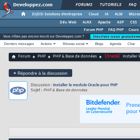
FORUMS
TUTORIELS
FAQ
DI/DSI Solutions d'entreprise
Cloud
IA
ALM
Micros
Dév. Web
AJAX
Apache
ASP
CSS
Forum PHP
FAQ PHP
Cours
Vous n'êtes pas encore inscrit sur Developpez.com ?
Inscrivez-vous gratuitem
Derniers messages
Actions
Réseau social
Blogs
Agenda
Chat
Forum
PHP
PHP & Base de données
[Oracle]
installer
+
Répondre à la discussion
Discussion :
installer le module Oracle pour PHP
Sujet :
PHP & Base de données