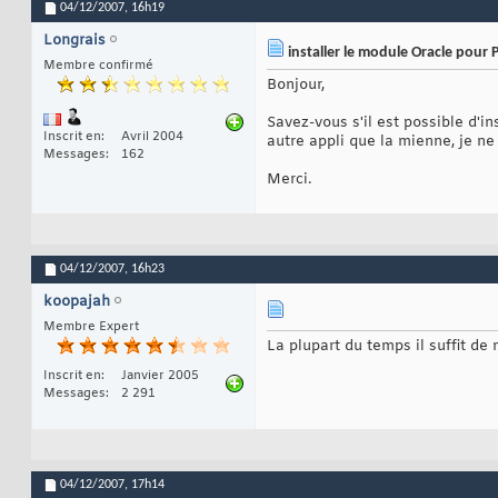
04/12/2007,
16h19
Longrais
installer le module Oracle pour 
Membre confirmé
Bonjour,
Savez-vous s'il est possible d'i
Inscrit en
Avril 2004
autre appli que la mienne, je ne
Messages
162
Merci.
04/12/2007,
16h23
koopajah
Membre Expert
La plupart du temps il suffit de
Inscrit en
Janvier 2005
Messages
2 291
04/12/2007,
17h14