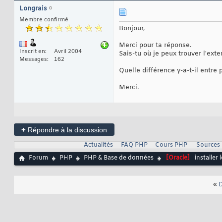
Longrais
Membre confirmé
Bonjour,
Merci pour ta réponse.
Inscrit en
Avril 2004
Sais-tu où je peux trouver l'ext
Messages
162
Quelle différence y-a-t-il entre
Merci.
+
Répondre à la discussion
Actualités
FAQ PHP
Cours PHP
Sources
Forum
PHP
PHP & Base de données
[Oracle]
installer
«
D