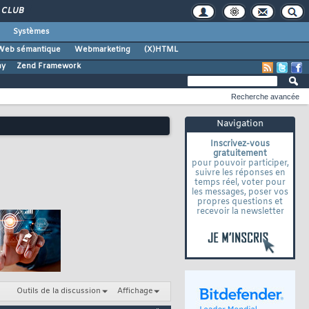
CLUB
Systèmes
Web sémantique
Webmarketing
(X)HTML
ny
Zend Framework
Recherche avancée
Navigation
Inscrivez-vous
gratuitement
pour pouvoir participer,
suivre les réponses en
temps réel, voter pour
les messages, poser vos
propres questions et
recevoir la newsletter
Outils de la discussion
Affichage