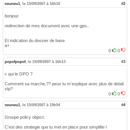
neuneu1
,
le 15/09/2007 à 16h10
#2
bonjour
redirection de mes document avec une gpo..
Et indication du dossier de base
a+
0
0
popofpopof
,
le 15/09/2007 à 16h13
#3
c qui le GPO ?
Comment sa marche,?? peux tu m'explique avec plus de detail
stp?
0
0
neuneu1
,
le 15/09/2007 à 19h54
#4
Groupe policy object.
C'est des strategie que tu met en place pour simplifie l