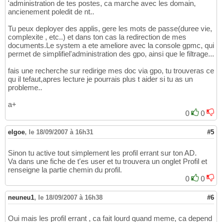
'administration de tes postes, ca marche avec les domain,
ancienement poledit de nt..
Tu peux deployer des applis, gere les mots de passe(duree vie,
complexite , etc..) et dans ton cas la redirection de mes
documents.Le system a ete ameliore avec la console gpmc, qui
permet de simplifiel'administration des gpo, ainsi que le filtrage...
fais une recherche sur redirige mes doc via gpo, tu trouveras ce
qu il tefaut,apres lecture je pourrais plus t aider si tu as un
probleme..
a+
0
0
elgoe
,
le 18/09/2007 à 16h31
#5
Sinon tu active tout simplement les profil errant sur ton AD.
Va dans une fiche de t'es user et tu trouvera un onglet Profil et
renseigne la partie chemin du profil.
0
0
neuneu1
,
le 18/09/2007 à 16h38
#6
Oui mais les profil errant , ca fait lourd quand meme, ca depend