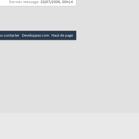
Dernier message:
20/07/2006,
00h14
s contacter
Developpez.com
Haut de page
email