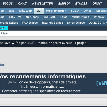
BLOGS
CHAT
NEWSLETTER
EMPLOI
ÉTUDES
DROIT
oft
Java
Dév. Web
EDI
Programmation
SGBD
Office
Mobiles
ains
LabVIEW
NetBeans
MATLAB
Scilab
Visual Studio
WinDev
orums Eclipse
FAQ Eclipse
Tutoriels Eclipse
Livres Eclipse
Outils, EDI & 
ent !
Règles
pse Java
[eclipse 3.0.1] Création de projet avec sous-projet
jet