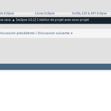
ls Eclipse
Livres Eclipse
Outils, EDI & API Eclipse
pse Java
[eclipse 3.0.1] Création de projet avec sous-projet
iscussion précédente
|
Discussion suivante
»