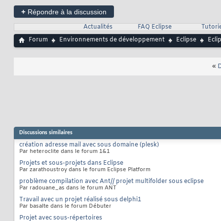
+
Répondre à la discussion
Actualités
FAQ Eclipse
Tutorie
Forum
Environnements de développement
Eclipse
Ecli
«
D
Discussions similaires
création adresse mail avec sous domaine (plesk)
Par heteroclite dans le forum 1&1
Projets et sous-projets dans Eclipse
Par zarathoustroy dans le forum Eclipse Platform
problème compilation avec Ant// projet multifolder sous eclipse
Par radouane_as dans le forum ANT
Travail avec un projet réalisé sous delphi1
Par basalte dans le forum Débuter
Projet avec sous-répertoires