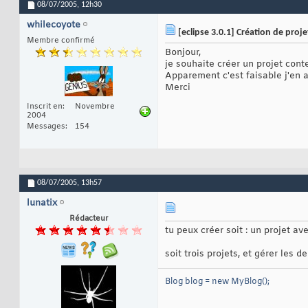
08/07/2005,
12h30
whilecoyote
[eclipse 3.0.1] Création de proj
Membre confirmé
Bonjour,
je souhaite créer un projet con
Apparement c'est faisable j'en a
Merci
Inscrit en
Novembre
2004
Messages
154
08/07/2005,
13h57
lunatix
Rédacteur
tu peux créer soit : un projet av
soit trois projets, et gérer les
Blog blog = new MyBlog();