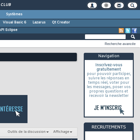
CLUB
Systèmes
Visual Basic 6
Lazarus
Qt Creator
API Eclipse
Recherche avancée
Navigation
Inscrivez-vous
gratuitement
pour pouvoir participer,
suivre les réponses en
temps réel, voter pour
les messages, poser vos
propres questions et
recevoir la newsletter
Outils de la discussion
Affichage