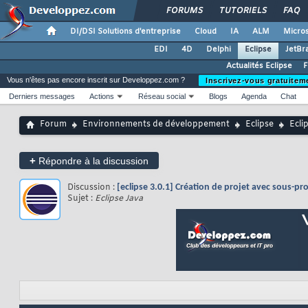
FORUMS
TUTORIELS
FAQ
DI/DSI Solutions d'entreprise
Cloud
IA
ALM
Micros
EDI
4D
Delphi
Eclipse
JetBr
Actualités Eclipse
F
Vous n'êtes pas encore inscrit sur Developpez.com ?
Inscrivez-vous gratuitem
Derniers messages
Actions
Réseau social
Blogs
Agenda
Chat
Forum
Environnements de développement
Eclipse
Ecli
+
Répondre à la discussion
Discussion :
[eclipse 3.0.1] Création de projet avec sous-pro
Sujet :
Eclipse Java