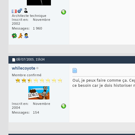
Architecte technique
Inscrit en
Novembre
2002
Messages
1 960
08/07/2005,
15h34
whilecoyote
Membre confirmé
Oui, je peux faire comme ça. Cep
ce besoin car je dois historiser 
Inscrit en
Novembre
2004
Messages
154