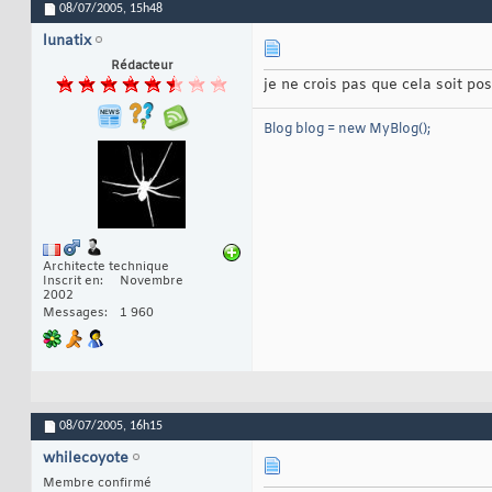
08/07/2005,
15h48
lunatix
Rédacteur
je ne crois pas que cela soit pos
Blog blog = new MyBlog();
Architecte technique
Inscrit en
Novembre
2002
Messages
1 960
08/07/2005,
16h15
whilecoyote
Membre confirmé