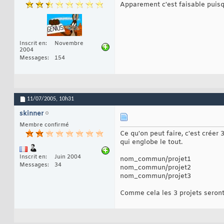
Apparement c'est faisable puisq
Inscrit en
Novembre
2004
Messages
154
11/07/2005,
10h31
skinner
Membre confirmé
Ce qu'on peut faire, c'est créer
qui englobe le tout.
Inscrit en
Juin 2004
nom_commun/projet1
Messages
34
nom_commun/projet2
nom_commun/projet3
Comme cela les 3 projets seront