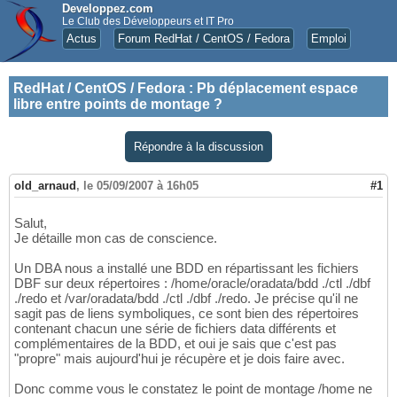
Developpez.com
Le Club des Développeurs et IT Pro
Actus
Forum RedHat / CentOS / Fedora
Emploi
RedHat / CentOS / Fedora
:
Pb déplacement espace
libre entre points de montage ?
Répondre à la discussion
old_arnaud
,
le 05/09/2007 à 16h05
#1
Salut,
Je détaille mon cas de conscience.
Un DBA nous a installé une BDD en répartissant les fichiers
DBF sur deux répertoires : /home/oracle/oradata/bdd ./ctl ./dbf
./redo et /var/oradata/bdd ./ctl ./dbf ./redo. Je précise qu'il ne
sagit pas de liens symboliques, ce sont bien des répertoires
contenant chacun une série de fichiers data différents et
complémentaires de la BDD, et oui je sais que c'est pas
"propre" mais aujourd'hui je récupère et je dois faire avec.
Donc comme vous le constatez le point de montage /home ne