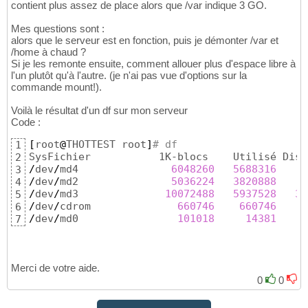
contient plus assez de place alors que /var indique 3 GO.
Mes questions sont :
alors que le serveur est en fonction, puis je démonter /var et
/home à chaud ?
Si je les remonte ensuite, comment allouer plus d'espace libre à
l'un plutôt qu'à l'autre. (je n'ai pas vue d'options sur la
commande mount!).
Voilà le résultat d'un df sur mon serveur
Code :
[
root
@
THOTTEST root
]
# df
1
SysFichier           1K-blocs    Utilisé Disp
2
/
dev
/
md4               
6048260
5688316
3
/
dev
/
md2               
5036224
3820888
9
4
/
dev
/
md3              
10072488
5937528
36
5
/
dev
/
cdrom              
660746
660746
6
/
dev
/
md0                
101018
14381
7
Merci de votre aide.
0
0