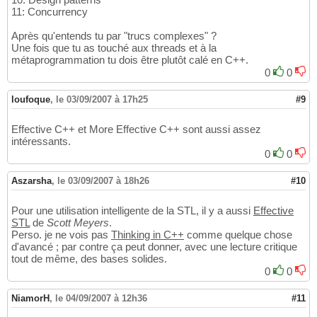
11: Concurrency
Après qu'entends tu par "trucs complexes" ?
Une fois que tu as touché aux threads et à la
métaprogrammation tu dois être plutôt calé en C++.
0
0
loufoque
,
le 03/09/2007 à 17h25
#9
Effective C++ et More Effective C++ sont aussi assez
intéressants.
0
0
Aszarsha
,
le 03/09/2007 à 18h26
#10
Pour une utilisation intelligente de la STL, il y a aussi
Effective
STL
de
Scott Meyers
.
Perso. je ne vois pas
Thinking in C++
comme quelque chose
d'avancé ; par contre ça peut donner, avec une lecture critique
tout de même, des bases solides.
0
0
NiamorH
,
le 04/09/2007 à 12h36
#11