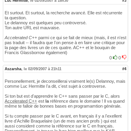
Luc Hermitte
,
le 02/09/2007 à 18h30
#3
Et surtout. Et surtout, la recherche avancé. Elle est récurrente
ta question.
Le delannoy est quelques peu controversé.
Ton autre URL est mauvaise.
Accelerated C++
parmi ce qui se fait de mieux (mais, il est n'est
pas traduit -- il faudra que l'on pense à en faire une critique pour
la page des livres un de ces quatre. AC++ et le bouquin de
Francis Glassborrow également)
0
0
Aszarsha
,
le 02/09/2007 à 21h11
#4
Personellement, je deconseillerai vraiment le(s) Delannoy, mais
comme Luc Hermitte l'a dit, c'est sujet à controverse.
Si ton but est d'apprendre le C++ sans passer par le C, alors
Accelerated C++
est
la
référence dans le domaine ! ll va quand
même te falloir de bonnes bases en programamtion générale.
Si tu compte passer par le C avant, en français il y a l'exellent
livre d'Achille Braquelaire (un de mes ancien profs ) qui est
aussi consideré comme la référence sur le C en français.
Personellement, je trouve le livre bien meilleur que le
K&R