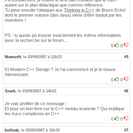
autant sur le plan didactique que comme référence.
Tu peux ensuite t'attaquer aux
Thinking in C++
de
Bruce Eckel
dont le premier volume (des deux) viens d'être traduit par les
membres !
PS : tu aurais pu trouver exactement les même informations
avec la recherche sur le forum...
0
0
NiamorH
,
le 03/09/2007 à 12h23
#5
Et Modern C++ Design ? Je l'ai commencé et je le trouve
interressant.
0
0
Snark
,
le 03/09/2007 à 14h22
#6
Je vais profiter de ce message :
Et pour un bon livre sur le C++ niveau avancée ? Qui explique
les trucs complexes en C++
0
0
bolhrak
,
le 03/09/2007 à 16h32
#7