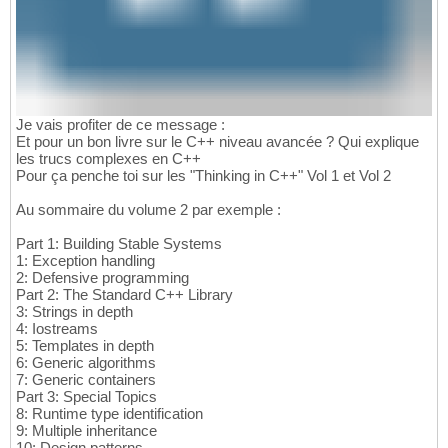
Je vais profiter de ce message :
Et pour un bon livre sur le C++ niveau avancée ? Qui explique
les trucs complexes en C++
Pour ça penche toi sur les "Thinking in C++" Vol 1 et Vol 2
Au sommaire du volume 2 par exemple :
Part 1: Building Stable Systems
1: Exception handling
2: Defensive programming
Part 2: The Standard C++ Library
3: Strings in depth
4: Iostreams
5: Templates in depth
6: Generic algorithms
7: Generic containers
Part 3: Special Topics
8: Runtime type identification
9: Multiple inheritance
10: Design patterns