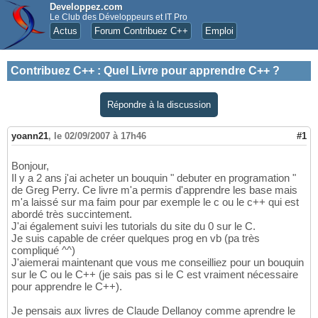
Developpez.com
Le Club des Développeurs et IT Pro
Actus
Forum Contribuez C++
Emploi
Contribuez C++
:
Quel Livre pour apprendre C++ ?
Répondre à la discussion
yoann21
,
le 02/09/2007 à 17h46
#1
Bonjour,
Il y a 2 ans j'ai acheter un bouquin " debuter en programation "
de Greg Perry. Ce livre m'a permis d'apprendre les base mais
m'a laissé sur ma faim pour par exemple le c ou le c++ qui est
abordé très succintement.
J'ai également suivi les tutorials du site du 0 sur le C.
Je suis capable de créer quelques prog en vb (pa très
compliqué ^^)
J'aiemerai maintenant que vous me conseilliez pour un bouquin
sur le C ou le C++ (je sais pas si le C est vraiment nécessaire
pour apprendre le C++).
Je pensais aux livres de Claude Dellanoy comme aprendre le