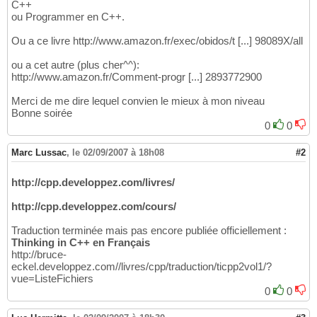
C++
ou Programmer en C++.
Ou a ce livre http://www.amazon.fr/exec/obidos/t [...] 98089X/all
ou a cet autre (plus cher^^):
http://www.amazon.fr/Comment-progr [...] 2893772900
Merci de me dire lequel convien le mieux à mon niveau
Bonne soirée
0
0
Marc Lussac
,
le 02/09/2007 à 18h08
#2
http://cpp.developpez.com/livres/
http://cpp.developpez.com/cours/
Traduction terminée mais pas encore publiée officiellement :
Thinking in C++ en Français
http://bruce-
eckel.developpez.com//livres/cpp/traduction/ticpp2vol1/?
vue=ListeFichiers
0
0