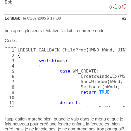
Bob
0
0
LordBob
,
le 05/07/2005 à 17h39
#2
bon apres plusieurs tentative j'ai fait ca comme code:
Code :
LRESULT CALLBACK ChildProc
(
HWND hWnd, UINT 
1
{
2
switch
(
mes
)
3
{
4
case
 WM_CREATE:

5
			CreateWindowEx
(
WS_E
6
			ShowWindow
(
hWnd, SW
7
			SetFocus
(
hWnd
)
;

8
return
TRUE
;

9
10
default
:

11
return
 DefWindowPro
12
}
13
}
14
l'application marche bien, quand je vais dans le menu et que je
fais nouveau pour créé une fenetre enfant, la fenetre est bien
15
créé mais je ne la voie pas. je ne comprend pas trop pourquoi?
// fonction de la fenetre
16