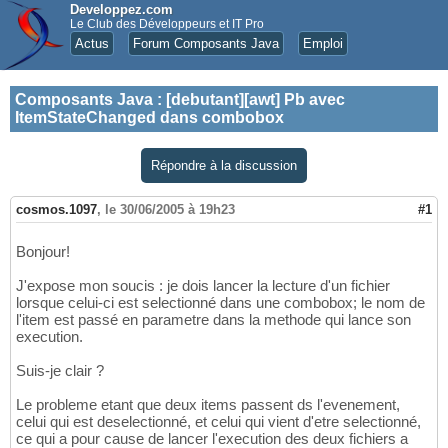
Developpez.com
Le Club des Développeurs et IT Pro
Actus
Forum Composants Java
Emploi
Composants Java
:
[debutant][awt] Pb avec
ItemStateChanged dans combobox
Répondre à la discussion
cosmos.1097
,
le 30/06/2005 à 19h23
#1
Bonjour!
J'expose mon soucis : je dois lancer la lecture d'un fichier
lorsque celui-ci est selectionné dans une combobox; le nom de
l'item est passé en parametre dans la methode qui lance son
execution.
Suis-je clair ?
Le probleme etant que deux items passent ds l'evenement,
celui qui est deselectionné, et celui qui vient d'etre selectionné,
ce qui a pour cause de lancer l'execution des deux fichiers a