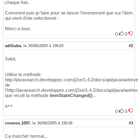
chaque fois.
Comment puis-je faire pour ne lancer l'evenement que sur l'item
qui vient d'ete selectionné :
Merci a tous.
0
0
adiGuba
,
le 30/06/2005 à 19h29
#2
Salut,
Utilise la méthode
http://javasearch.developpez.com/j2se/1.4.2/docs/api/java/awt/e
de
l'http://javasearch.developpez.com/j2se/1.4.2/docs/api/java/awt/e
que recoit ta méthode
itemStateChanged()
...
a++
0
0
cosmos.1097
,
le 30/06/2005 à 19h38
#3
Ca marche! normal...