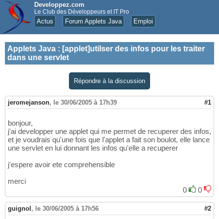
Developpez.com
Le Club des Développeurs et IT Pro
Actus
Forum Applets Java
Emploi
Applets Java
:
[applet]utilser des infos pour les traiter
dans une servlet
Répondre à la discussion
jeromejanson
,
le 30/06/2005 à 17h39
#1
bonjour,
j'ai developper une applet qui me permet de recuperer des infos,
et je voudrais qu'une fois que l'applet a fait son boulot, elle lance
une servlet en lui donnant les infos qu'elle a recuperer
j'espere avoir ete comprehensible
merci
0
0
guignol
,
le 30/06/2005 à 17h56
#2