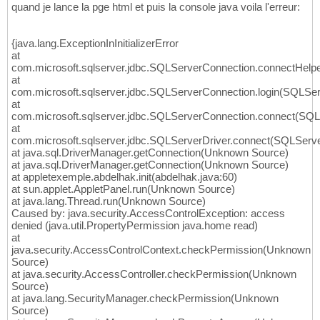
quand je lance la pge html et puis la console java voila l'erreur:
{java.lang.ExceptionInInitializerError
at
com.microsoft.sqlserver.jdbc.SQLServerConnection.connectHelp
at
com.microsoft.sqlserver.jdbc.SQLServerConnection.login(SQLSer
at
com.microsoft.sqlserver.jdbc.SQLServerConnection.connect(SQL
at
com.microsoft.sqlserver.jdbc.SQLServerDriver.connect(SQLServe
at java.sql.DriverManager.getConnection(Unknown Source)
at java.sql.DriverManager.getConnection(Unknown Source)
at appletexemple.abdelhak.init(abdelhak.java:60)
at sun.applet.AppletPanel.run(Unknown Source)
at java.lang.Thread.run(Unknown Source)
Caused by: java.security.AccessControlException: access
denied (java.util.PropertyPermission java.home read)
at
java.security.AccessControlContext.checkPermission(Unknown
Source)
at java.security.AccessController.checkPermission(Unknown
Source)
at java.lang.SecurityManager.checkPermission(Unknown
Source)