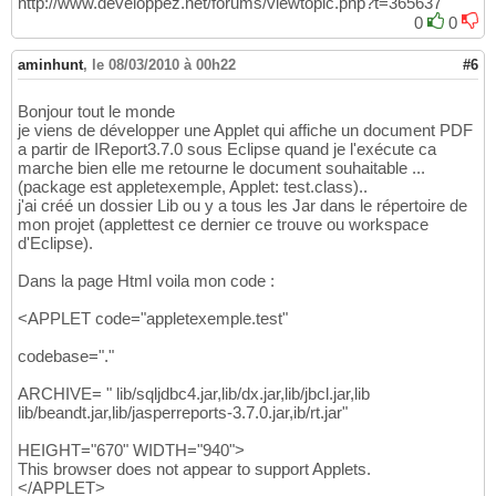
http://www.developpez.net/forums/viewtopic.php?t=365637
0
0
aminhunt
,
le 08/03/2010 à 00h22
#6
Bonjour tout le monde
je viens de développer une Applet qui affiche un document PDF
a partir de IReport3.7.0 sous Eclipse quand je l'exécute ca
marche bien elle me retourne le document souhaitable ...
(package est appletexemple, Applet: test.class)..
j'ai créé un dossier Lib ou y a tous les Jar dans le répertoire de
mon projet (applettest ce dernier ce trouve ou workspace
d'Eclipse).
Dans la page Html voila mon code :
<APPLET code="appletexemple.test"
codebase="."
ARCHIVE= " lib/sqljdbc4.jar,lib/dx.jar,lib/jbcl.jar,lib
lib/beandt.jar,lib/jasperreports-3.7.0.jar,ib/rt.jar"
HEIGHT="670" WIDTH="940">
This browser does not appear to support Applets.
</APPLET>