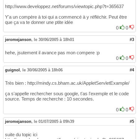
http://www.developpez.net/forums/viewtopic.php?t=365637
Y'a un compère à toi qui a commencé à y réfléchir. Peut être
que ça va te donner une ptite idée
0
0
jeromejanson
,
le 30/06/2005 à 18h01
#3
hehe, jsutement il avance pas mon compere :p
0
0
guignol
,
le 30/06/2005 à 18h06
#4
Très bien : http://mindy.cs.bham.ac.uk/AppletServletExample/
ça s'appelle rechercher sous google, t'as l'exemple et le code
source. Temps de recherche : 10 secondes.
0
0
jeromejanson
,
le 01/07/2005 à 09h39
#5
suite du topic ici