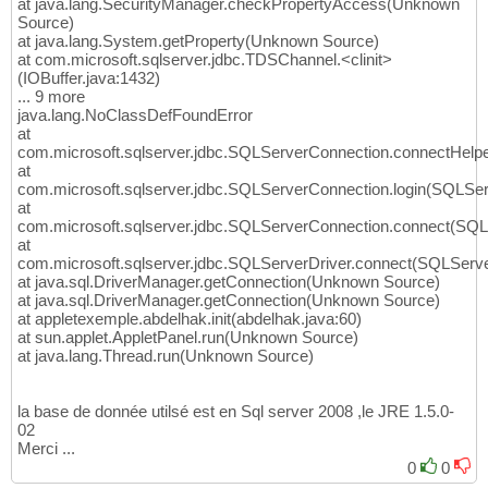
at java.lang.SecurityManager.checkPropertyAccess(Unknown
Source)
at java.lang.System.getProperty(Unknown Source)
at com.microsoft.sqlserver.jdbc.TDSChannel.<clinit>
(IOBuffer.java:1432)
... 9 more
java.lang.NoClassDefFoundError
at
com.microsoft.sqlserver.jdbc.SQLServerConnection.connectHelp
at
com.microsoft.sqlserver.jdbc.SQLServerConnection.login(SQLSer
at
com.microsoft.sqlserver.jdbc.SQLServerConnection.connect(SQL
at
com.microsoft.sqlserver.jdbc.SQLServerDriver.connect(SQLServe
at java.sql.DriverManager.getConnection(Unknown Source)
at java.sql.DriverManager.getConnection(Unknown Source)
at appletexemple.abdelhak.init(abdelhak.java:60)
at sun.applet.AppletPanel.run(Unknown Source)
at java.lang.Thread.run(Unknown Source)
la base de donnée utilsé est en Sql server 2008 ,le JRE 1.5.0-
02
Merci ...
0
0