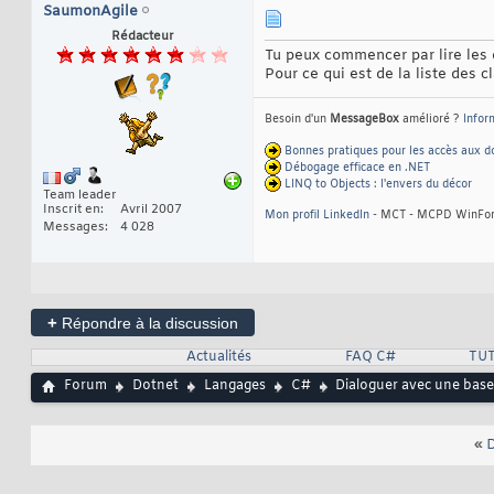
SaumonAgile
Rédacteur
Tu peux commencer par lire les di
Pour ce qui est de la liste des 
Besoin d'un
MessageBox
amélioré ?
Infor
Bonnes pratiques pour les accès aux 
Débogage efficace en .NET
LINQ to Objects : l'envers du décor
Team leader
Inscrit en
Avril 2007
Mon profil LinkedIn
- MCT - MCPD WinForm
Messages
4 028
+
Répondre à la discussion
Actualités
FAQ C#
TUT
Forum
Dotnet
Langages
C#
Dialoguer avec une bas
«
D