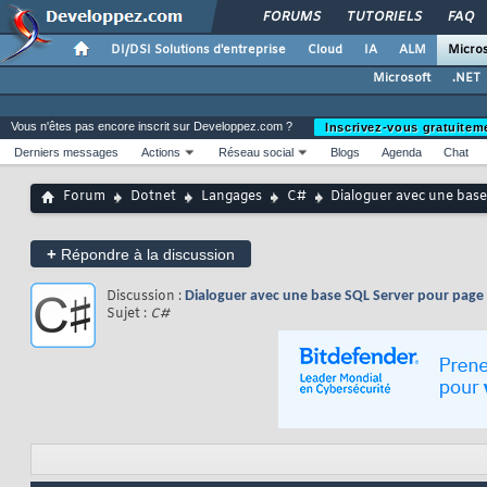
FORUMS
TUTORIELS
FAQ
DI/DSI Solutions d'entreprise
Cloud
IA
ALM
Micros
Microsoft
.NET
Vous n'êtes pas encore inscrit sur Developpez.com ?
Inscrivez-vous gratuitem
Derniers messages
Actions
Réseau social
Blogs
Agenda
Chat
Forum
Dotnet
Langages
C#
Dialoguer avec une bas
+
Répondre à la discussion
Discussion :
Dialoguer avec une base SQL Server pour page
Sujet :
C#