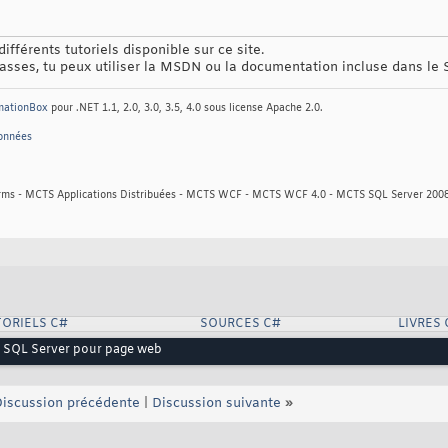
fférents tutoriels disponible sur ce site.
classes, tu peux utiliser la MSDN ou la documentation incluse dans l
mationBox
pour .NET 1.1, 2.0, 3.0, 3.5, 4.0 sous license Apache 2.0.
données
s - MCTS Applications Distribuées - MCTS WCF - MCTS WCF 4.0 - MCTS SQL Server 200
ORIELS C#
SOURCES C#
LIVRES 
e SQL Server pour page web
iscussion précédente
|
Discussion suivante
»