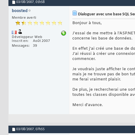
03/08/2007,
01h58
boosted
Dialoguer avec une base SQL Se
Membre averti
Bonjour à tous,
J'essai de me mettre à l'ASP.NET
Développeur Web
concerne les base de données.
Inscrit en
Août 2007
Messages
39
En effet j'ai créé une base de 
J'ai réussi à créer une connexio
commencer.
Je voudrais juste afficher le c
mais je ne trouve pas de bon tu
me ferai vraiment plaisir.
De plus, je rechercherai une sor
toutes les classes disponible av
Merci d'avance.
03/08/2007,
07h55