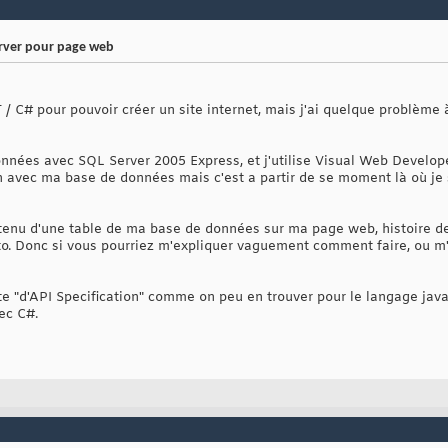
rver pour page web
 / C# pour pouvoir créer un site internet, mais j'ai quelque problème 
données avec SQL Server 2005 Express, et j'utilise Visual Web Develop
n avec ma base de données mais c'est a partir de se moment là où je s
ontenu d'une table de ma base de données sur ma page web, histoire d
to. Donc si vous pourriez m'expliquer vaguement comment faire, ou m'i
te "d'API Specification" comme on peu en trouver pour le langage java,
ec C#.