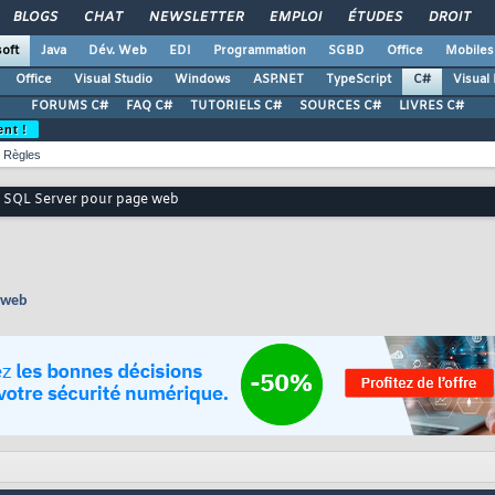
BLOGS
CHAT
NEWSLETTER
EMPLOI
ÉTUDES
DROIT
oft
Java
Dév. Web
EDI
Programmation
SGBD
Office
Mobiles
Office
Visual Studio
Windows
ASP.NET
TypeScript
C#
Visual
FORUMS C#
FAQ C#
TUTORIELS C#
SOURCES C#
LIVRES C#
ent !
Règles
e SQL Server pour page web
 web