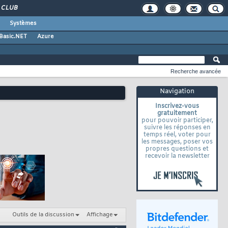
CLUB
Systèmes
 Basic.NET
Azure
Recherche avancée
Navigation
Inscrivez-vous
gratuitement
pour pouvoir participer,
suivre les réponses en
temps réel, voter pour
les messages, poser vos
propres questions et
recevoir la newsletter
Outils de la discussion
Affichage