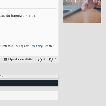
e SDK du framework .NET.
8, Database Development -
Mon blog
-
Twitter
Répondre avec citation
0
0
C#