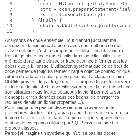
         conn = MyContext.getDataSource().ge
6
         stmt = conn.prepareStatement("selec
7
         rs= stmt.executeQuerry();

8
      } finally {

9
         dbutils.DbUtils.closeQuietly(conn,s
10
      }
11
Analysons ce code ensemble. Tout d'abord j'acquiert ma
connexion depuis un datasource avec une méthode de ma
classe utilitaire (c'est très important d'utiliser un datasource).
Ensuite je place une clause finally dans laquelle j'utilise une
méthode d'une autre classe utilitaire destinée à fermer tout les
objets que je lui passe. L'utilisation systématique de ce bout de
code permet de toujours fermer chaque objet de connexion que
j'utilise de la facon la plus propre possible. La classe utilitaire
DbUtils provient du package dbutils à propos duquel tu trouvera
un tuto sur le site. Je te conseille vivement de lire ce tutoriel car
son utilisation nous facilite beaucoup la vie (il permet aussi
d'encapsuler tes données dans des beans, de charger tes
requetes depuis un fichier properties,...).
Pour finir, pour la gestion des erreurs en provenance de
procédures stockées il n'y a pas grand chose sur le marché si
tu veux faire un code portable. Tu peux toujours apprendre la
gestion de exceptions utilisée par SQL Server ou faire tes
propres classes.
Perso j'ai imaginé un système qui n'utilise pas les codes