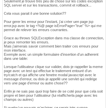
elsif sqlcode = -00060 then /* problème d'in
14
Seulement je trouve très peu de chose sur les codes exception
rollback;

SQL server et sur les transactions, commit et rollback...
15
raise_application_error(-20099, 'Opération i
16
Cela vous parait il une bonne solution??
else /* erreur inattendue */

17
rollback;

18
Pour gerer les erreur pour l'instant, j'ai créer uen page jsp
message := 'sqlcode :'||sqlcode||' '||substr
19
error.jsp avec le tag <%@ page isErrorPage="true" %> qui me
raise_application_error(-20100, 'Erreur inat
20
permet de relever les erreurs courrantes.
end if;

21
END;
22
Grace au throws SQLException dans ma classe de connection,
je peux remonter les erreurs.
Mais j'aimerais savoir comment bien traiter ces erreurs pour
mon interface.
Exemple avec un simple formulaire d'insertion d'un adherent
dans une table:
Lorsque l'utilisateur clique sur valider, dois-je rappeller la meme
page avec un test qui effectue le traitement entouré d'un
try/catch et qui affiche une fenetre modal javascript avec le
message d'erreur, ou dois-je appellé une servlet qui redirige
vers une page d'erreur ou autre chose??
Enfin je ne sais pas quoi trop faire de se coté pour que cela soit
propre et bien pour l'utilisateur (lui réafficherla page avec les
champs ou autres)
Si quelqu'un pouvais m'eclairer, ce serais très sympa.