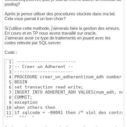
20
pooling?
public void addprofil() throws SQLException {
21
22
Aprés je pense utiliser des procedures stockée dans ma bd.
ouvrirConnection();

23
Cela vous parrait il un bon choix?
24
Statement stmt = conn.createStatement();

25
Si j'utilise cette methode, j'aimerais faire la gestion des erreurs.
stmt.executeUpdate("INSERT INTO PROFIL_PRO (
26
En cours et en TP nous avons travaillé sur oracle.
27
J'aimerais avoir ce type de traitements en jouant avec les
stmt.close();

28
codes relevée par SQL server:
fermerConnection();

29
30
Code :
31
 -----------------------

1
}

32
-- Creer un Adherent --

2
33
-----------------------

3
}

34
PROCEDURE creer_un_adherent(num_adh number, 
4
--------------------------------------------
35
BEGIN

5
set transaction read write;

6
INSERT INTO ADHERENT_ADH VALUES(num_adh, nom
7
COMMIT;

8
exception

9
when others then

10
if sqlcode = -00001 then /* viol des contrai
11
rollback;

12
raise_application_error(-20002, 'L''adhérent
13