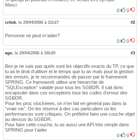
Merci
0
0
critok
,
le 29/04/2006 à 11h27
#2
Personne ne peut m'aider?
0
0
ego
,
le 29/04/2006 à 16h20
#3
Ben je ne sais pas quels sont les objectifs exacts du TP, ce que
tu as le droit d'utiliser et le temps que tu as mais pour la gestion
des erreurs, je te recommandes de passer par le framework
SPRING. Ce framework utilise une hierarchie de
"SQLException" valable pour tous les SGBDR. Il sait donc
encapsuler dans ces exceptions tous les codes d'erreur des
SGBDR.
Pour les proc stockéees, on n'en fait en général pas dans la
"vraie vie". On les réserve à des cas particuliers où les
performances sont critiques. On préféère faire une couche objet
au dessus du SGBDR.
Pour faire cette couche, tu as aussi une API très simple dans
SPRING pour t'aider
0
0