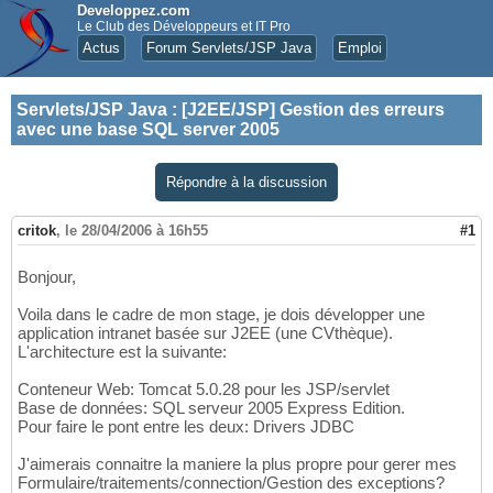
Developpez.com
Le Club des Développeurs et IT Pro
Actus
Forum Servlets/JSP Java
Emploi
Servlets/JSP Java
:
[J2EE/JSP] Gestion des erreurs
avec une base SQL server 2005
Répondre à la discussion
critok
,
le 28/04/2006 à 16h55
#1
Bonjour,
Voila dans le cadre de mon stage, je dois développer une
application intranet basée sur J2EE (une CVthèque).
L'architecture est la suivante:
Conteneur Web: Tomcat 5.0.28 pour les JSP/servlet
Base de données: SQL serveur 2005 Express Edition.
Pour faire le pont entre les deux: Drivers JDBC
J'aimerais connaitre la maniere la plus propre pour gerer mes
Formulaire/traitements/connection/Gestion des exceptions?