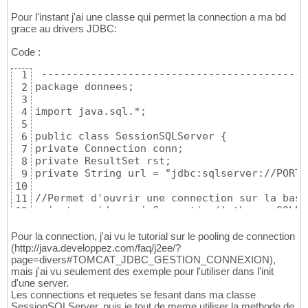
Pour l'instant j'ai une classe qui permet la connection a ma bd
grace au drivers JDBC:
Code :
 -------------------------------------------
1
package donnees;

2
3
import java.sql.*;

4
5
public class SessionSQLServer {

6
private Connection conn;

7
private ResultSet rst;

8
private String url = "jdbc:sqlserver://PORTA
9
10
//Permet d'ouvrir une connection sur la base
11
private void ouvrirConnection() throws SQLEx
12
DriverManager.registerDriver(new com.microso
13
conn = DriverManager.getConnection(url);

14
Pour la connection, j'ai vu le tutorial sur le pooling de connection
conn.setAutoCommit(true);

(http://java.developpez.com/faq/j2ee/?
15
page=divers#TOMCAT_JDBC_GESTION_CONNEXION),
16
mais j'ai vu seulement des exemple pour l'utiliser dans l'init
}

17
d'une server.
//Permet de fermer la connection vers la bas
18
Les connections et requetes se fesant dans ma classe
private void fermerConnection() throws SQLEx
19
SessionSQLServer, puis je tout de meme utiliser la methode de