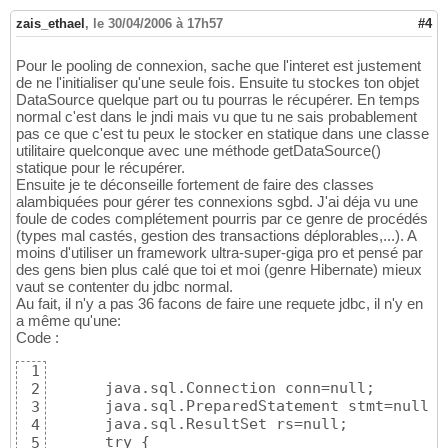
zais_ethael
,
le 30/04/2006 à 17h57
#4
Pour le pooling de connexion, sache que l'interet est justement
de ne l'initialiser qu'une seule fois. Ensuite tu stockes ton objet
DataSource quelque part ou tu pourras le récupérer. En temps
normal c'est dans le jndi mais vu que tu ne sais probablement
pas ce que c'est tu peux le stocker en statique dans une classe
utilitaire quelconque avec une méthode getDataSource()
statique pour le récupérer.
Ensuite je te déconseille fortement de faire des classes
alambiquées pour gérer tes connexions sgbd. J'ai déja vu une
foule de codes complétement pourris par ce genre de procédés
(types mal castés, gestion des transactions déplorables,...). A
moins d'utiliser un framework ultra-super-giga pro et pensé par
des gens bien plus calé que toi et moi (genre Hibernate) mieux
vaut se contenter du jdbc normal.
Au fait, il n'y a pas 36 facons de faire une requete jdbc, il n'y en
a même qu'une:
Code :
1
      java.sql.Connection conn=null;

2
      java.sql.PreparedStatement stmt=null;

3
      java.sql.ResultSet rs=null;

4
      try {

5