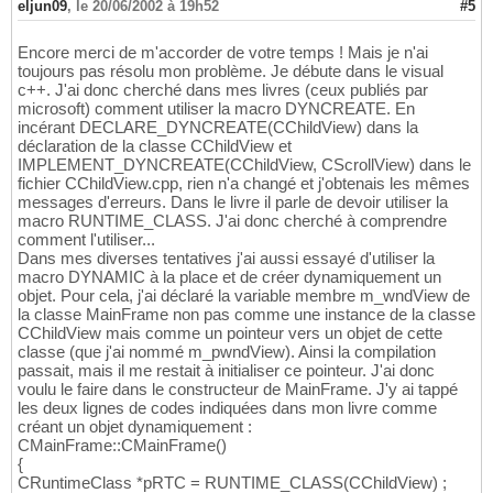
eljun09
,
le 20/06/2002 à 19h52
#5
Encore merci de m'accorder de votre temps ! Mais je n'ai
toujours pas résolu mon problème. Je débute dans le visual
c++. J'ai donc cherché dans mes livres (ceux publiés par
microsoft) comment utiliser la macro DYNCREATE. En
incérant DECLARE_DYNCREATE(CChildView) dans la
déclaration de la classe CChildView et
IMPLEMENT_DYNCREATE(CChildView, CScrollView) dans le
fichier CChildView.cpp, rien n'a changé et j'obtenais les mêmes
messages d'erreurs. Dans le livre il parle de devoir utiliser la
macro RUNTIME_CLASS. J'ai donc cherché à comprendre
comment l'utiliser...
Dans mes diverses tentatives j'ai aussi essayé d'utiliser la
macro DYNAMIC à la place et de créer dynamiquement un
objet. Pour cela, j'ai déclaré la variable membre m_wndView de
la classe MainFrame non pas comme une instance de la classe
CChildView mais comme un pointeur vers un objet de cette
classe (que j'ai nommé m_pwndView). Ainsi la compilation
passait, mais il me restait à initialiser ce pointeur. J'ai donc
voulu le faire dans le constructeur de MainFrame. J'y ai tappé
les deux lignes de codes indiquées dans mon livre comme
créant un objet dynamiquement :
CMainFrame::CMainFrame()
{
CRuntimeClass *pRTC = RUNTIME_CLASS(CChildView) ;