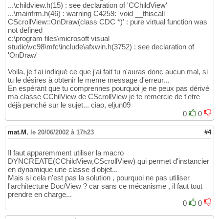
...\childview.h(15) : see declaration of 'CChildView'
...\mainfrm.h(46) : warning C4259: 'void __thiscall
CScrollView::OnDraw(class CDC *)' : pure virtual function was
not defined
c:\program files\microsoft visual
studio\vc98\mfc\include\afxwin.h(3752) : see declaration of
'OnDraw'
Voila, je t'ai indiqué ce que j'ai fait tu n'auras donc aucun mal, si
tu le désires à obtenir le meme message d'erreur...
En espérant que tu comprennes pourquoi je ne peux pas dérivé
ma classe CChilView de CScrollView je te remercie de t'etre
déjà penché sur le sujet... ciao, eljun09
0
0
mat.M
,
le 20/06/2002 à 17h23
#4
Il faut apparemment utiliser la macro
DYNCREATE(CChildView,CScrollView) qui permet d'instancier
en dynamique une classe d'objet...
Mais si cela n'est pas la solution , pourquoi ne pas utiliser
l'architecture Doc/View ? car sans ce mécanisme , il faut tout
prendre en charge...
0
0