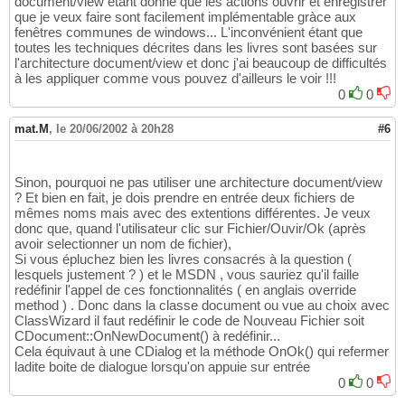
document/view étant donné que les actions ouvrir et enregistrer
que je veux faire sont facilement implémentable gràce aux
fenêtres communes de windows... L'inconvénient étant que
toutes les techniques décrites dans les livres sont basées sur
l'architecture document/view et donc j'ai beaucoup de difficultés
à les appliquer comme vous pouvez d'ailleurs le voir !!!
0
0
mat.M
,
le 20/06/2002 à 20h28
#6
Sinon, pourquoi ne pas utiliser une architecture document/view
? Et bien en fait, je dois prendre en entrée deux fichiers de
mêmes noms mais avec des extentions différentes. Je veux
donc que, quand l'utilisateur clic sur Fichier/Ouvir/Ok (après
avoir selectionner un nom de fichier),
Si vous épluchez bien les livres consacrés à la question (
lesquels justement ? ) et le MSDN , vous sauriez qu'il faille
redéfinir l'appel de ces fonctionnalités ( en anglais override
method ) . Donc dans la classe document ou vue au choix avec
ClassWizard il faut redéfinir le code de Nouveau Fichier soit
CDocument::OnNewDocument() à redéfinir...
Cela équivaut à une CDialog et la méthode OnOk() qui refermer
ladite boite de dialogue lorsqu'on appuie sur entrée
0
0