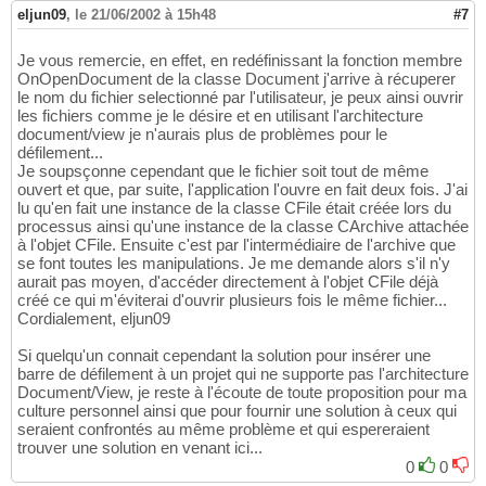
eljun09
,
le 21/06/2002 à 15h48
#7
Je vous remercie, en effet, en redéfinissant la fonction membre
OnOpenDocument de la classe Document j'arrive à récuperer
le nom du fichier selectionné par l'utilisateur, je peux ainsi ouvrir
les fichiers comme je le désire et en utilisant l'architecture
document/view je n'aurais plus de problèmes pour le
défilement...
Je soupsçonne cependant que le fichier soit tout de même
ouvert et que, par suite, l'application l'ouvre en fait deux fois. J'ai
lu qu'en fait une instance de la classe CFile était créée lors du
processus ainsi qu'une instance de la classe CArchive attachée
à l'objet CFile. Ensuite c'est par l'intermédiaire de l'archive que
se font toutes les manipulations. Je me demande alors s'il n'y
aurait pas moyen, d'accéder directement à l'objet CFile déjà
créé ce qui m'éviterai d'ouvrir plusieurs fois le même fichier...
Cordialement, eljun09
Si quelqu'un connait cependant la solution pour insérer une
barre de défilement à un projet qui ne supporte pas l'architecture
Document/View, je reste à l'écoute de toute proposition pour ma
culture personnel ainsi que pour fournir une solution à ceux qui
seraient confrontés au même problème et qui espereraient
trouver une solution en venant ici...
0
0