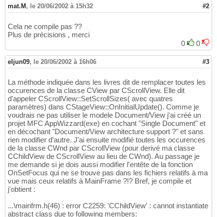
mat.M
,
le 20/06/2002 à 15h32
#2
Cela ne compile pas ??
Plus de précisions , merci
0
0
eljun09
,
le 20/06/2002 à 16h06
#3
La méthode indiquée dans les livres dit de remplacer toutes les
occurences de la classe CView par CScrollView. Elle dit
d'appeler CScrollView::SetScrollSizes( avec quatres
paramètres) dans CStageView::OnInitialUpdate(). Comme je
voudrais ne pas utiliser le modele Document/View j'ai créé un
projet MFC AppWizzard(exe) en cochant "Single Document" et
en décochant "Document/View architecture support ?" et sans
rien modifier d'autre. J'ai ensuite modifié toutes les occurences
de la classe CWnd par CScrollView (pour derivé ma classe
CChildView de CScrollView au lieu de CWnd). Au passage je
me demande si je dois aussi modifier l'entête de la fonction
OnSetFocus qui ne se trouve pas dans les fichiers relatifs à ma
vue mais ceux relatifs à MainFrame ?!? Bref, je compile et
j'obtient :
...\mainfrm.h(46) : error C2259: 'CChildView' : cannot instantiate
abstract class due to following members: