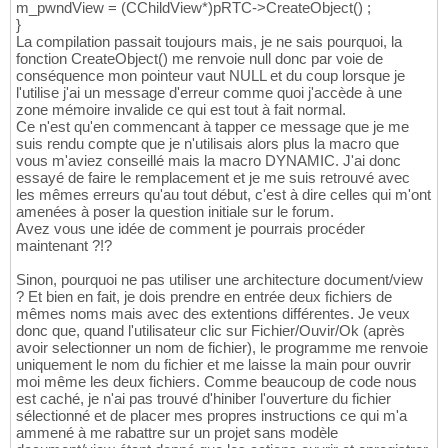
m_pwndView = (CChildView*)pRTC->CreateObject() ;
}
La compilation passait toujours mais, je ne sais pourquoi, la
fonction CreateObject() me renvoie null donc par voie de
conséquence mon pointeur vaut NULL et du coup lorsque je
l'utilise j'ai un message d'erreur comme quoi j'accède à une
zone mémoire invalide ce qui est tout à fait normal.
Ce n'est qu'en commencant à tapper ce message que je me
suis rendu compte que je n'utilisais alors plus la macro que
vous m'aviez conseillé mais la macro DYNAMIC. J'ai donc
essayé de faire le remplacement et je me suis retrouvé avec
les mêmes erreurs qu'au tout début, c'est à dire celles qui m'ont
amenées à poser la question initiale sur le forum.
Avez vous une idée de comment je pourrais procéder
maintenant ?!?
Sinon, pourquoi ne pas utiliser une architecture document/view
? Et bien en fait, je dois prendre en entrée deux fichiers de
mêmes noms mais avec des extentions différentes. Je veux
donc que, quand l'utilisateur clic sur Fichier/Ouvir/Ok (après
avoir selectionner un nom de fichier), le programme me renvoie
uniquement le nom du fichier et me laisse la main pour ouvrir
moi même les deux fichiers. Comme beaucoup de code nous
est caché, je n'ai pas trouvé d'hiniber l'ouverture du fichier
sélectionné et de placer mes propres instructions ce qui m'a
ammené à me rabattre sur un projet sans modèle