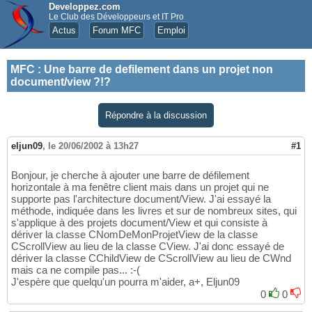
Developpez.com
Le Club des Développeurs et IT Pro
Actus
Forum MFC
Emploi
MFC
:
Une barre de defilement dans un projet non
document/view ?!?
Répondre à la discussion
eljun09
,
le 20/06/2002 à 13h27
#1
Bonjour, je cherche à ajouter une barre de défilement
horizontale à ma fenêtre client mais dans un projet qui ne
supporte pas l'architecture document/View. J'ai essayé la
méthode, indiquée dans les livres et sur de nombreux sites, qui
s'applique à des projets document/View et qui consiste à
dériver la classe CNomDeMonProjetView de la classe
CScrollView au lieu de la classe CView. J'ai donc essayé de
dériver la classe CChildView de CScrollView au lieu de CWnd
mais ca ne compile pas... :-(
J'espère que quelqu'un pourra m'aider, a+, Eljun09
0
0