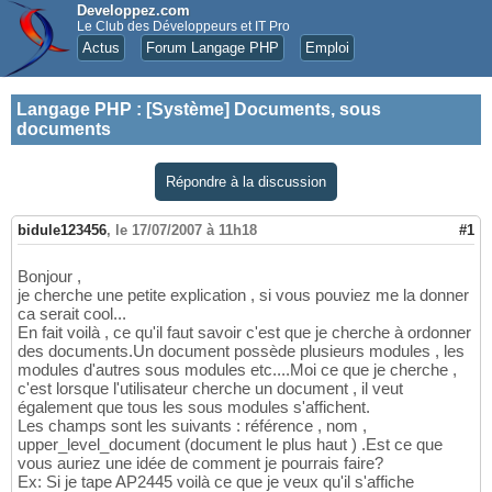
Developpez.com
Le Club des Développeurs et IT Pro
Actus
Forum Langage PHP
Emploi
Langage PHP
:
[Système] Documents, sous
documents
Répondre à la discussion
bidule123456
,
le 17/07/2007 à 11h18
#1
Bonjour ,
je cherche une petite explication , si vous pouviez me la donner
ca serait cool...
En fait voilà , ce qu'il faut savoir c'est que je cherche à ordonner
des documents.Un document possède plusieurs modules , les
modules d'autres sous modules etc....Moi ce que je cherche ,
c'est lorsque l'utilisateur cherche un document , il veut
également que tous les sous modules s'affichent.
Les champs sont les suivants : référence , nom ,
upper_level_document (document le plus haut ) .Est ce que
vous auriez une idée de comment je pourrais faire?
Ex: Si je tape AP2445 voilà ce que je veux qu'il s'affiche