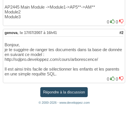
AP2445 Main Module ->Module1->AP5**->AM**
Module2
Module3
0
0
genova
,
le 17/07/2007 à 16h41
#2
Bonjour,
je te suggère de ranger tes documents dans ta base de donnée
en suivant ce model :
http://sqlpro.developpez.com/cours/arborescence/
Il est ainsi très facile de sélectionner les enfants et les parents
en une simple requête SQL.
0
0
Répondre à la discussion
© 2000-2026 - www.developpez.com