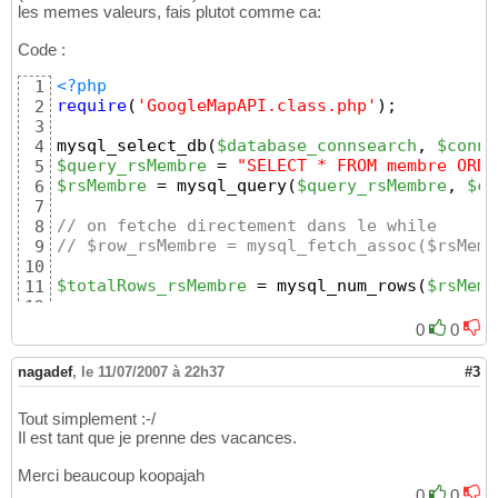
$map
->setWidth
(
"680"
)
;
20
les memes valeurs, fais plutot comme ca:
$map
->enableTypeControls
(
)
;
21
$map
->setMapType
(
'hybrid'
)
;
22
Code :
$map
->disableDirections
(
)
;
23
$map
->enableZoomEncompass
(
)
;
24
<?php
1
$map
->disableOverviewControl
(
)
;
25
require
(
'GoogleMapAPI.class.php'
)
;
2
// $map->addMarkerByCoords($longitude,$latit
26
3
27
mysql_select_db
(
$database_connsearch
, 
$conns
4
do
28
$query_rsMembre
 = 
"SELECT * FROM membre ORDE
5
{
29
$rsMembre
 = mysql_query
(
$query_rsMembre
, 
$co
6
$map
->addMarkerByCoords
(
$longitude
,
$latitude
30
7
}
31
// on fetche directement dans le while
8
while
(
$row_rsMembre
 = mysql_fetch_assoc
(
$rs
32
// $row_rsMembre = mysql_fetch_assoc($rsMemb
9
33
10
// $rsMembre=0;
34
$totalRows_rsMembre
 = mysql_num_rows
(
$rsMemb
11
// while ($rsMembre<$totalRows_rsMembre)
35
12
// {
36
$map
 = 
new
 GoogleMapAPI
(
'map'
)
;
13
0
0
// $map->addMarkerByCoords($longitude,$latit
37
$map
->setAPIKey
(
'0000'
)
;
14
// $rsMembre++;
38
$map
->setHeight
(
"430"
)
;
15
nagadef
,
le 11/07/2007 à 22h37
#3
// }
39
$map
->setWidth
(
"680"
)
;
16
40
$map
->enableTypeControls
(
)
;
17
Tout simplement :-/
// for($row_rsMembre=0; $row_rsMembre<$total
41
$map
->setMapType
(
'hybrid'
)
;
18
Il est tant que je prenne des vacances.
// {
42
$map
->disableDirections
(
)
;
19
//  $map->addMarkerByCoords($longitude,$lati
43
$map
->enableZoomEncompass
(
)
;
20
Merci beaucoup koopajah
// }
44
$map
->disableOverviewControl
(
)
;
21
0
0