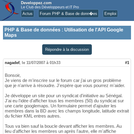
Developpez.com
Le Club des Développeurs et IT Pro
Actus
Forum PHP & Base de donn�es
Emploi
PHP & Base de données
:
Utilisation de l'API Google
Maps
Répondre à la discussion
nagadef
,
le 11/07/2007 à 01h33
#1
Bonsoir,
Je viens de m'inscrire sur le forum car j'ai un gros problème
que je n'arrive à résoudre. J'espère que vous pourrez m'aider.
Je développe un site pour un syndicat d'initiative au Sénégal.
J'ai eu l'idée d'afficher tous les membres (50) du syndicat sur
une carte googlemaps. Un formulaire permet d'ajouter les
membres dans la BD avec les champs longitude, latitude extrait
du fichier KML entres autres.
Tous va bien sauf la boucle devant afficher les membres. Au
lieu d'afficher les membres un après l'autre, elle m'affiche