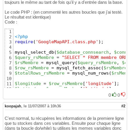
toujours le même au tant de fois qu'il y a d'entrée dans la base.
Le code PHP : (en commenté les autres boucles que j'ai testé.
Le résultat est identique)
Code :
1
<?php
2
require
(
'GoogleMapAPI.class.php'
)
;
3
4
mysql_select_db
(
$database_connsearch
, 
$conns
5
$query_rsMembre
 = 
"SELECT * FROM membre ORDE
6
$rsMembre
 = mysql_query
(
$query_rsMembre
, 
$co
7
$row_rsMembre
 = mysql_fetch_assoc
(
$rsMembre
)
8
$totalRows_rsMembre
 = mysql_num_rows
(
$rsMemb
9
10
$longitude
 = 
$row_rsMembre
[
'longitude'
]
;
11
$latitude
 = 
$row_rsMembre
[
'latitude'
]
;
12
$etablissement
 = 
$row_rsMembre
[
'etablsmt'
]
;
13
0
0
$raisonsociale
 = 
$row_rsMembre
[
'raissoc'
]
;
14
$localite
 = 
$row_rsMembre
[
'localite'
]
;
15
koopajah
,
le 11/07/2007 à 10h36
#2
16
$map
 = 
new
 GoogleMapAPI
(
'map'
)
;
17
C'est normal, tu récupères les informations de la premiere ligne
$map
->setAPIKey
(
'0000'
)
;
18
que tu stockes dans ces variables. Ensuite pour chaque ligne
$map
->setHeight
(
"430"
)
;
19
(dans ta boucle do/while) tu utilises les memes variables donc