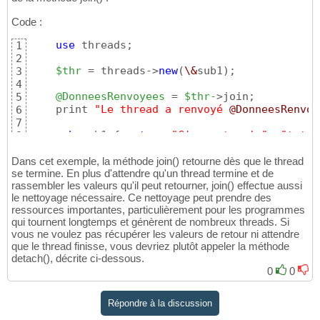
Code :
use
 threads;

1
2
$thr
 = threads->
new
(
\&
sub1
)
;

3
4
@DonneesRenvoyees
 = 
$thr-
>join;

5
    print 
"Le thread a renvoyé 
@DonneesRenvoy
6
7
sub
 sub1 
{
return
"Cinquante-six"
, 
"toto"
8
Dans cet exemple, la méthode join() retourne dès que le thread
se termine. En plus d'attendre qu'un thread termine et de
rassembler les valeurs qu'il peut retourner, join() effectue aussi
le nettoyage nécessaire. Ce nettoyage peut prendre des
ressources importantes, particulièrement pour les programmes
qui tournent longtemps et génèrent de nombreux threads. Si
vous ne voulez pas récupérer les valeurs de retour ni attendre
que le thread finisse, vous devriez plutôt appeler la méthode
detach(), décrite ci-dessous.
0
0
Répondre à la discussion