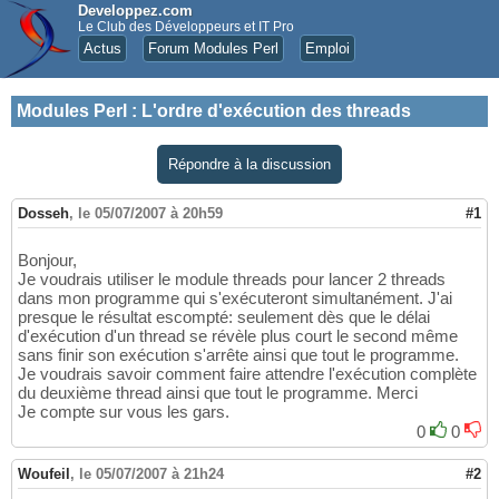
Developpez.com
Le Club des Développeurs et IT Pro
Actus
Forum Modules Perl
Emploi
Modules Perl
:
L'ordre d'exécution des threads
Répondre à la discussion
Dosseh
,
le 05/07/2007 à 20h59
#1
Bonjour,
Je voudrais utiliser le module threads pour lancer 2 threads
dans mon programme qui s'exécuteront simultanément. J'ai
presque le résultat escompté: seulement dès que le délai
d'exécution d'un thread se révèle plus court le second même
sans finir son exécution s'arrête ainsi que tout le programme.
Je voudrais savoir comment faire attendre l'exécution complète
du deuxième thread ainsi que tout le programme. Merci
Je compte sur vous les gars.
0
0
Woufeil
,
le 05/07/2007 à 21h24
#2