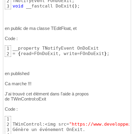
2
void
 __fastcall DoExit
(
)
;
3
en public de ma classe TEditFloat, et
Code :
__property TNotifyEvent OnDoExit  

1
= 
{
read=FOnDoExit, write=FOnDoExit
}
;
2
en published
Ca marche !!!
J'ai trouvé cet élément dans l'aide à propos
de TWinControl:oExit
Code :
1
TWinControl:<img src=
"https://www.developpez.
2
Génère un événement OnExit.

3