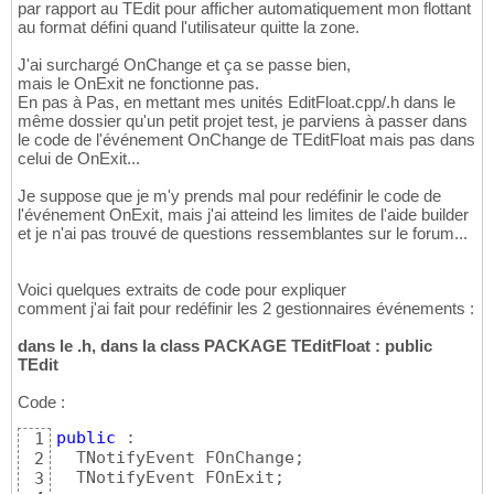
par rapport au TEdit pour afficher automatiquement mon flottant
au format défini quand l'utilisateur quitte la zone.
J'ai surchargé OnChange et ça se passe bien,
mais le OnExit ne fonctionne pas.
En pas à Pas, en mettant mes unités EditFloat.cpp/.h dans le
même dossier qu'un petit projet test, je parviens à passer dans
le code de l'événement OnChange de TEditFloat mais pas dans
celui de OnExit...
Je suppose que je m'y prends mal pour redéfinir le code de
l'événement OnExit, mais j'ai atteind les limites de l'aide builder
et je n'ai pas trouvé de questions ressemblantes sur le forum...
Voici quelques extraits de code pour expliquer
comment j'ai fait pour redéfinir les 2 gestionnaires événements :
dans le .h, dans la class PACKAGE TEditFloat : public
TEdit
Code :
public
 :

1
  TNotifyEvent FOnChange;

2
  TNotifyEvent FOnExit;

3