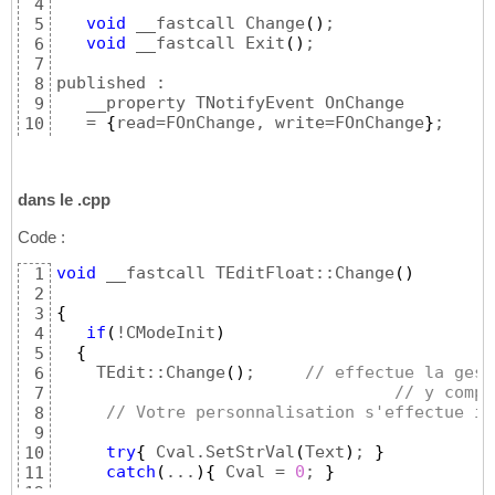
4
void
 __fastcall Change
(
)
;

5
void
 __fastcall Exit
(
)
;

6
7
published :

8
   __property TNotifyEvent OnChange 

9
   = 
{
read=FOnChange, write=FOnChange
}
;

10
__property TNotifyEvent OnExit

11
   = 
{
read=FOnExit, write=FOnExit
}
;
[
/
12
dans le .cpp
Code :
void
 __fastcall TEditFloat::Change
(
)
1
2
{
3
if
(
!CModeInit
)
4
{
5
    TEdit::Change
(
)
;     
// effectue la gest
6
// y compr
7
// Votre personnalisation s'effectue ic
8
9
try
{
 Cval.SetStrVal
(
Text
)
; 
}
10
catch
(
...
)
{
 Cval = 
0
; 
}
11
12