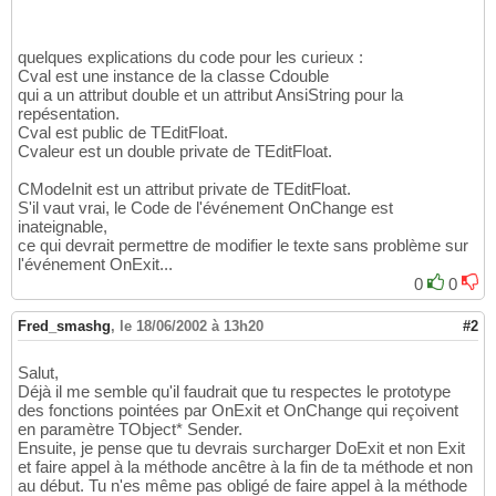
//....
13
}
14
}
quelques explications du code pour les curieux :
15
Cval est une instance de la classe Cdouble
//------------------------------------
16
qui a un attribut double et un attribut AnsiString pour la
void
 __fastcall TEditFloat::Exit
(
)
17
repésentation.
{
18
Cval est public de TEditFloat.
  TEdit:<img src=
"https://www.developpez.net
19
Cvaleur est un double private de TEditFloat.
20
try
{
Cval.SetStrVal
(
Text
)
;
}
21
CModeInit est un attribut private de TEditFloat.
catch
(
...
)
{
 Cval = 
0
; 
}
22
S'il vaut vrai, le Code de l'événement OnChange est
23
inateignable,
  Cvaleur       = Cval.GetVal
(
)
;

24
ce qui devrait permettre de modifier le texte sans problème sur
25
l'événement OnExit...
  CModeInit = 
true
;

26
0
0
     Text = Cval.GetStrVal
(
)
;

27
  CModeInit = 
false
28
Fred_smashg
,
le 18/06/2002 à 13h20
#2
}
29
Salut,
Déjà il me semble qu'il faudrait que tu respectes le prototype
des fonctions pointées par OnExit et OnChange qui reçoivent
en paramètre TObject* Sender.
Ensuite, je pense que tu devrais surcharger DoExit et non Exit
et faire appel à la méthode ancêtre à la fin de ta méthode et non
au début. Tu n'es même pas obligé de faire appel à la méthode