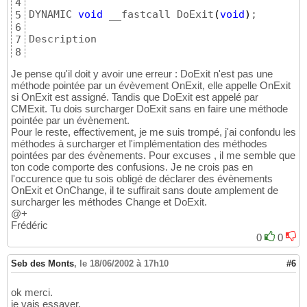
4
DYNAMIC 
void
 __fastcall DoExit
(
void
)
;

5
6
Description

7
8
La méthode DoExit ne fait rien d
'
autre qu
'
app
9
Je pense qu'il doit y avoir une erreur : DoExit n'est pas une
méthode pointée par un évèvement OnExit, elle appelle OnExit
si OnExit est assigné. Tandis que DoExit est appelé par
CMExit. Tu dois surcharger DoExit sans en faire une méthode
pointée par un évènement.
Pour le reste, effectivement, je me suis trompé, j'ai confondu les
méthodes à surcharger et l'implémentation des méthodes
pointées par des évènements. Pour excuses , il me semble que
ton code comporte des confusions. Je ne crois pas en
l'occurence que tu sois obligé de déclarer des évènements
OnExit et OnChange, il te suffirait sans doute amplement de
surcharger les méthodes Change et DoExit.
@+
Frédéric
0
0
Seb des Monts
,
le 18/06/2002 à 17h10
#6
ok merci.
je vais essayer.