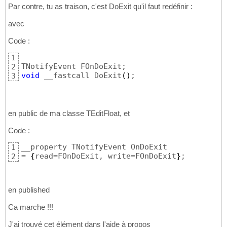
Par contre, tu as traison, c'est DoExit qu'il faut redéfinir :
avec
Code :
1
2
void
 __fastcall DoExit
(
)
;
3
en public de ma classe TEditFloat, et
Code :
__property TNotifyEvent OnDoExit  

1
= 
{
read=FOnDoExit, write=FOnDoExit
}
;
2
en published
Ca marche !!!
J'ai trouvé cet élément dans l'aide à propos