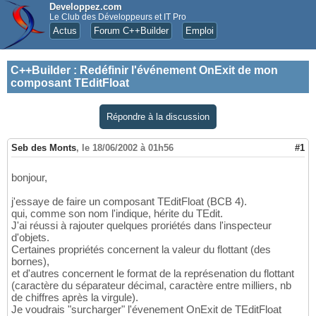
Developpez.com
Le Club des Développeurs et IT Pro
Actus
Forum C++Builder
Emploi
C++Builder
:
Redéfinir l'événement OnExit de mon
composant TEditFloat
Répondre à la discussion
Seb des Monts
,
le 18/06/2002 à 01h56
#1
bonjour,
j'essaye de faire un composant TEditFloat (BCB 4).
qui, comme son nom l'indique, hérite du TEdit.
J'ai réussi à rajouter quelques proriétés dans l'inspecteur
d'objets.
Certaines propriétés concernent la valeur du flottant (des
bornes),
et d'autres concernent le format de la représenation du flottant
(caractère du séparateur décimal, caractère entre milliers, nb
de chiffres après la virgule).
Je voudrais "surcharger" l'évenement OnExit de TEditFloat