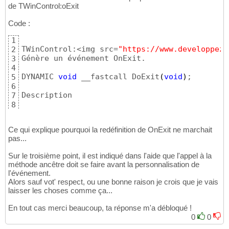
de TWinControl:oExit
Code :
1
TWinControl:<img src=
"https://www.developpez.
2
Génère un événement OnExit.

3
4
DYNAMIC 
void
 __fastcall DoExit
(
void
)
;

5
6
Description

7
8
La méthode DoExit ne fait rien d
'
autre qu
'
app
9
Ce qui explique pourquoi la redéfinition de OnExit ne marchait
pas...
Sur le troisième point, il est indiqué dans l'aide que l'appel à la
méthode ancêtre doit se faire avant la personnalisation de
l'événement.
Alors sauf vot' respect, ou une bonne raison je crois que je vais
laisser les choses comme ça...
En tout cas merci beaucoup, ta réponse m'a débloqué !
0
0