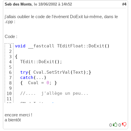
Seb des Monts
,
le 18/06/2002 à 14h52
#4
j'allais oublier le code de l'événent DoExit lui-même, dans le
.cpp :
Code :
void
 __fastcall TEditFloat::DoExit
(
)
1
2
{
3
  TEdit::DoExit
(
)
;        

4
5
try
{
 Cval.SetStrVal
(
Text
)
;
}
6
catch
(
...
)
7
{
  Cval = 
0
; 
}
8
9
//....  j'allège un peu...
10
11
  CModeInit = 
true
;

12
 Text = Cval.GetStrVal
(
)
;

13
  CModeInit = 
false
14
encore merci !
}
a bientôt
15
0
0