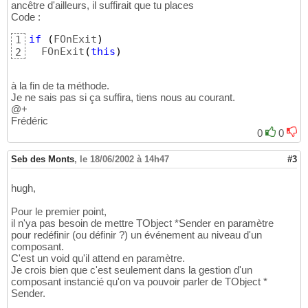
ancêtre d'ailleurs, il suffirait que tu places
Code :
if
(
FOnExit
)
1
  FOnExit
(
this
)
2
à la fin de ta méthode.
Je ne sais pas si ça suffira, tiens nous au courant.
@+
Frédéric
0
0
Seb des Monts
,
le 18/06/2002 à 14h47
#3
hugh,
Pour le premier point,
il n'ya pas besoin de mettre TObject *Sender en paramètre
pour redéfinir (ou définir ?) un événement au niveau d'un
composant.
C'est un void qu'il attend en paramètre.
Je crois bien que c'est seulement dans la gestion d'un
composant instancié qu'on va pouvoir parler de TObject *
Sender.