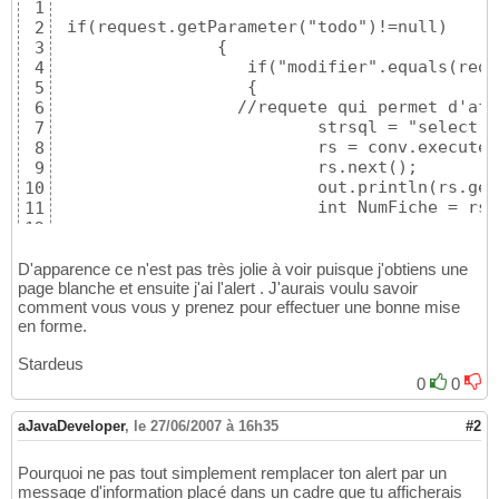
1
 if(request.getParameter("todo")!=null) 

2
		{

3
		   if("modifier".equals(request.getParameter("todo")))

4
		   {

5
    		  //requete qui permet d'afficher le numero de la fiche 

6
			  strsql = "select * from fiche where NumOrdArr='"+courId+"'";

7
			  rs = conv.execute(strsql,"ALTADIS"); 

8
			  rs.next(); 

9
			  out.println(rs.getInt("NumFiche")); 

10
			  int NumFiche = rs.getInt("NumFiche");

11
12
			  //requete qui met à jour les informations de l'entreprise 

13
			   strsql =  "update entreprise e , courrierarrivee c  set NomENT='"+NomENT+"',SiegeENT='"+SiegeENT+"',NatENT='"+NatENT+"',NomDirigeant='"+NomDirigeant+"',CodeActivite='"+CodeActivite+"',OrigineENT='"+OrigineENT+"',NumSiret='"+NumSiret+"' where c.NumEnt = e.NumEnt and NumOrdArr ='"+courId+"'";

14
D'apparence ce n'est pas très jolie à voir puisque j'obtiens une
			   out.println(strsql);

page blanche et ensuite j'ai l'alert . J'aurais voulu savoir
15
comment vous vous y prenez pour effectuer une bonne mise
16
en forme.
			   %>

17
			      <script language="javascript">

18
Stardeus
				    alert("la modification a été prise en compte "); 

19
0
0
					close(); 

20
</script>
21
aJavaDeveloper
,
le 27/06/2007 à 16h35
<%
#2
22
}
23
}
24
Pourquoi ne pas tout simplement remplacer ton alert par un
message d'information placé dans un cadre que tu afficherais