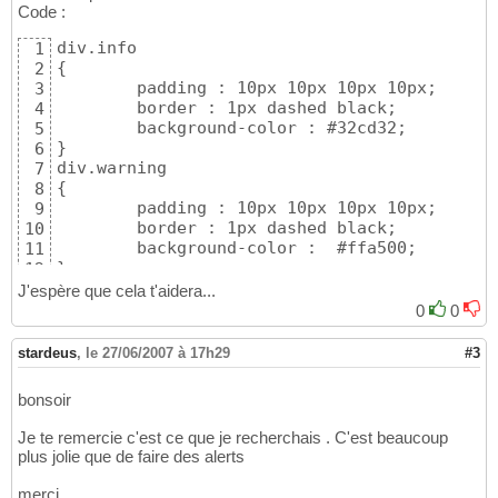
Code :
div.info

1
{

2
	padding : 10px 10px 10px 10px;

3
	border : 1px dashed black;

4
	background-color : #32cd32;

5
}

6
div.warning

7
{

8
	padding : 10px 10px 10px 10px;

9
	border : 1px dashed black;

10
	background-color :  #ffa500;

11
}

12
div.error

13
J'espère que cela t'aidera...
{

14
0
0
	padding : 10px 10px 10px 10px;

15
	border : 1px dashed black;

16
stardeus
,
le 27/06/2007 à 17h29
#3
	background-color : #ff0000;

17
}
18
bonsoir
Je te remercie c'est ce que je recherchais . C'est beaucoup
plus jolie que de faire des alerts
merci