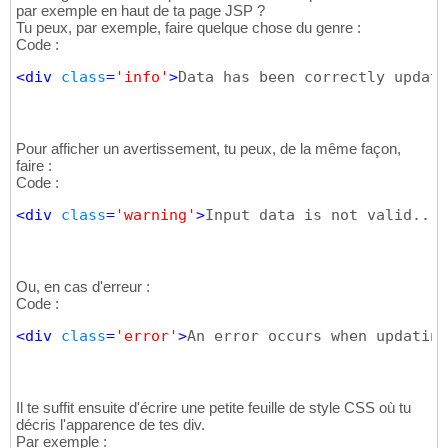
par exemple en haut de ta page JSP ?
Tu peux, par exemple, faire quelque chose du genre :
Code :
<div 
class
=
'info'
>
Data has been correctly update
Pour afficher un avertissement, tu peux, de la même façon,
faire :
Code :
<div 
class
=
'warning'
>
Input data is not valid...
<
Ou, en cas d'erreur :
Code :
<div 
class
=
'error'
>
An error occurs when updating
Il te suffit ensuite d'écrire une petite feuille de style CSS où tu
décris l'apparence de tes div.
Par exemple :