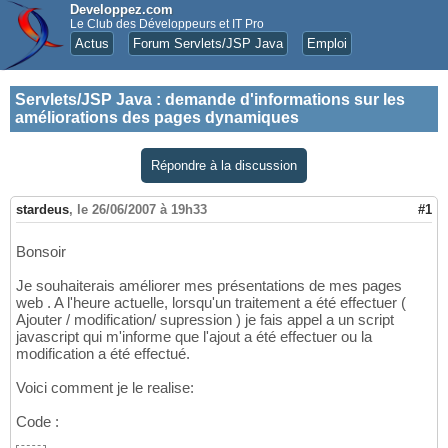
Developpez.com
Le Club des Développeurs et IT Pro
Actus
Forum Servlets/JSP Java
Emploi
Servlets/JSP Java
:
demande d'informations sur les
améliorations des pages dynamiques
Répondre à la discussion
stardeus
,
le 26/06/2007 à 19h33
#1
Bonsoir
Je souhaiterais améliorer mes présentations de mes pages
web . A l'heure actuelle, lorsqu'un traitement a été effectuer (
Ajouter / modification/ supression ) je fais appel a un script
javascript qui m'informe que l'ajout a été effectuer ou la
modification a été effectué.
Voici comment je le realise:
Code :